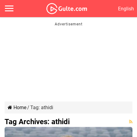
English
Home
/
Tag:
athidi
Tag Archives:
athidi