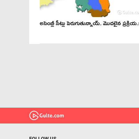
అసెంబ్లీ సీట్లు పెరుగుతున్నాయ్‌.. మొద‌లైన ప్ర‌క్రియ‌..
FOLLOW US