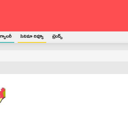
్యాలరీ
సినిమా రివ్యూ
ట్రెండ్స్