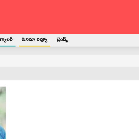
్యాలరీ
సినిమా రివ్యూ
ట్రెండ్స్