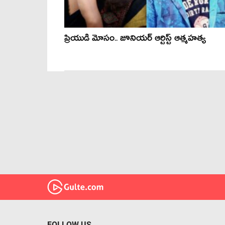
ప్రియుడి మోసం.. జూనియర్ ఆర్టిస్ట్ ఆత్మహత్య
FOLLOW US