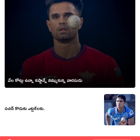
వేల కోట్లు ఉన్నా కష్టాన్నే నమ్ముకున్న వారసుడు
సచిన్ కొడుకు ఎట్టకేలకు..