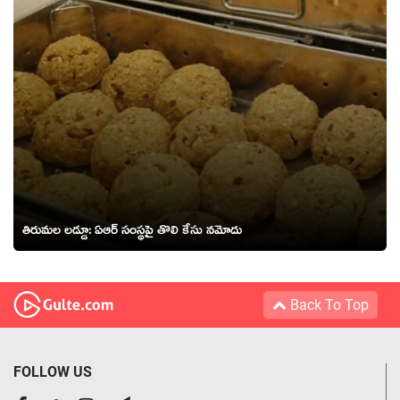
తిరుమ‌ల ల‌డ్డూ: ఏఆర్ సంస్థ‌పై తొలి కేసు న‌మోదు
Back To Top
FOLLOW US