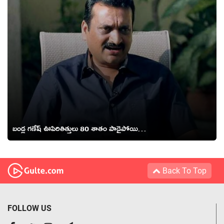
బండ్ల గణేష్ ఊపిరితిత్తులు 80 శాతం పాడైపోయి…
Back To Top
FOLLOW US