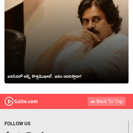
జ‌న‌సేన‌లో అన్నీ కొత్త‌మొఖాలే.. జ‌నం ఆద‌రిస్తారా?
Back To Top
FOLLOW US