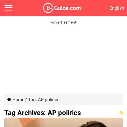
English
Home
/
Tag:
AP polirics
Tag Archives:
AP polirics