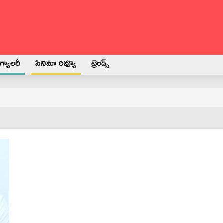
్యాలరీ
సినిమా రివ్యూ
ట్రెండ్స్