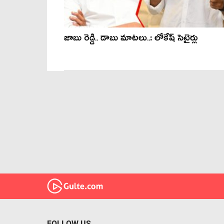
జాబు రెడ్డి.. డాబు మాట‌లు..: లోకేష్‌ సెటైర్లు
FOLLOW US