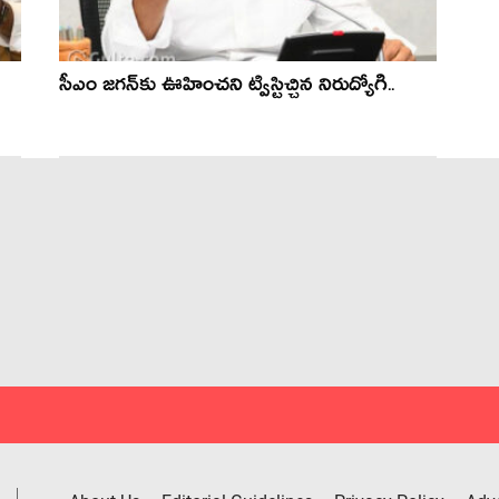
సీఎం జ‌గ‌న్‌కు ఊహించ‌ని ట్విస్టిచ్చిన నిరుద్యోగి..