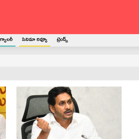
్యాలరీ
సినిమా రివ్యూ
ట్రెండ్స్