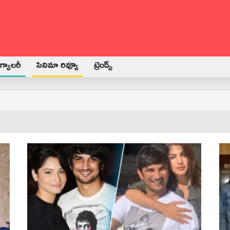
్యాలరీ
సినిమా రివ్యూ
ట్రెండ్స్