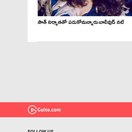
సౌత్ నిర్మాతతో పడుకోమన్నారు-బాలీవుడ్ నటి
FOLLOW US