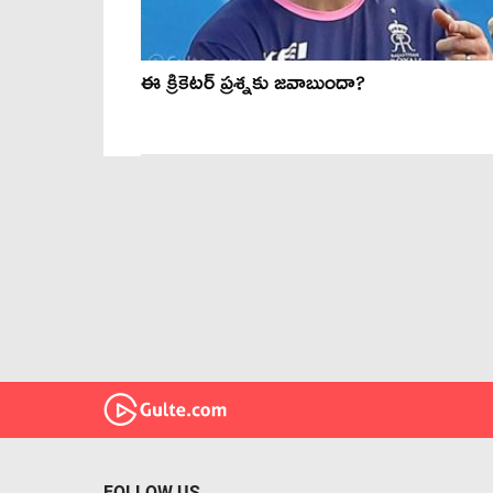
ఈ క్రికెట‌ర్ ప్ర‌శ్న‌కు జ‌వాబుందా?
FOLLOW US