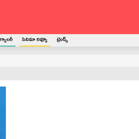
్యాలరీ
సినిమా రివ్యూ
ట్రెండ్స్