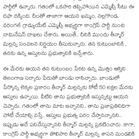
పార్టీలో ఉన్నారు. గ‌తంలో ఒక‌సారి త‌ప్పిపోయిన ఎమ్మెల్సీ సీటు ఈ
ద‌ఫా ద‌క్కింది. దీంతో తాజాగా ఆయ‌న ఖమ్మం, నల్లగొండ,
వరంగల్ గ్రాడ్యుయేట్ ఎమ్మెల్సీ అభ్యర్థిగా కాంగ్రెస్ పార్టీ నుంచి
నామినేషన్ దాఖలు చేశారు. అయితే.. దీనికి ముందు తీన్మార్
మ‌ల్ల‌న్న సంచ‌ల‌న నిర్ణ‌యం తీసుకున్నారు. త‌న కుటుంబానికి ,
త‌న‌కు ఉన్న ఆస్తుల‌ను ప్ర‌భుత్వానికి ఇచ్చేశారు.
ఈ మేర‌కు ఆయ‌న తన కుటుంబం పేరిట ఉన్న మొత్తం ఆస్తిని
తెలంగాణ స‌ర్కారు పేరుతో బాండు రాసిచ్చారు. బాండులో
పేర్కొన్న లెక్క‌ల ప్ర‌కారం తీన్మార్ మ‌ల్ల‌న్న‌కు కోటీ 50 ల‌క్ష‌ల మేర‌కు
ఆస్తులు ఉన్నాయి. వీటిని తాను ప్ర‌భుత్వానికి ఇస్తున్న‌ట్టు ఆయ‌న
చెప్పారు. గ‌తంలో తాను మాట ఇచ్చాన‌ని.. తాను ప్ర‌జాప్ర‌తినిధిగా
పోటీ చేయాల్సి వ‌స్తే.. ఆస్తులు ప్ర‌భుత్వ ప‌రం చేస్తాన‌న్నాన‌ని..
ఇప్పుడు అదే ప‌నిచేస్తున్నాన‌ని తీన్మార్ మ‌ల్ల‌న్న ప్ర‌క‌టించారు. కాగా,
కాంగ్రెస్ పార్టీ అభ్య‌ర్థిగా తొలిసారి తీన్మార్ మ‌ల్ల‌న్న శాస‌న మండ‌లికి