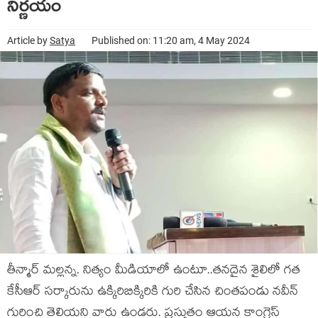
నిర్ణ‌యం
Article by
Satya
Published on: 11:20 am, 4 May 2024
తీన్మార్ మ‌ల్ల‌న్న‌. నిత్యం మీడియాలో ఉంటూ..త‌న‌దైన శైలిలో గ‌త
కేసీఆర్ స‌ర్కారును ఉక్కిరిబిక్కిరికి గురి చేసిన చింత‌పండు న‌వీన్
గురించి తెలియ‌ని వారు ఉండ‌రు. ప్ర‌స్తుతం ఆయ‌న కాంగ్రెస్