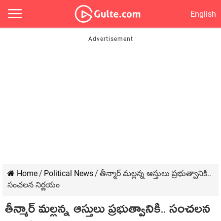
English
Home
/
Political News
/
తీన్మార్ మ‌ల్ల‌న్న ఆస్తులు ప్ర‌భుత్వానికి..
సంచ‌ల‌న నిర్ణ‌యం
తీన్మార్ మ‌ల్ల‌న్న ఆస్తులు ప్ర‌భుత్వానికి.. సంచ‌ల‌న