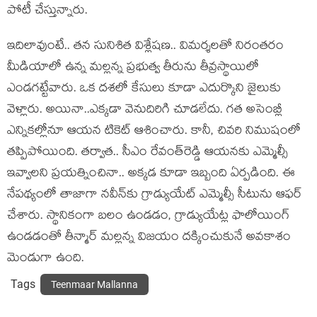
పోటీ చేస్తున్నారు.
ఇదిలావుంటే.. త‌న సునిశిత విశ్లేష‌ణ‌.. విమ‌ర్శ‌ల‌తో నిరంత‌రం
మీడియాలో ఉన్న మ‌ల్ల‌న్న ప్ర‌భుత్వ తీరును తీవ్ర‌స్థాయిలో
ఎండ‌గ‌ట్టేవారు. ఒక ద‌శ‌లో కేసులు కూడా ఎదుర్కొని జైలుకు
వెళ్లారు. అయినా..ఎక్క‌డా వెనుదిరిగి చూడ‌లేదు. గ‌త అసెంబ్లీ
ఎన్నిక‌ల్లోనూ ఆయ‌న టికెట్ ఆశించారు. కానీ, చివ‌రి నిముషంలో
త‌ప్పిపోయింది. త‌ర్వాత‌.. సీఎం రేవంత్‌రెడ్డి ఆయ‌న‌కు ఎమ్మెల్సీ
ఇవ్వాల‌ని ప్ర‌య‌త్నించినా.. అక్క‌డ కూడా ఇబ్బంది ఏర్ప‌డింది. ఈ
నేప‌థ్యంలో తాజాగా న‌వీన్‌కు గ్రాడ్యుయేట్ ఎమ్మెల్సీ సీటును ఆఫ‌ర్
చేశారు. స్థానికంగా బ‌లం ఉండ‌డం, గ్రాడ్యుయేట్ల ఫాలోయింగ్
ఉండ‌డంతో తీన్మార్ మ‌ల్ల‌న్న విజ‌యం ద‌క్కించుకునే అవ‌కాశం
మెండుగా ఉంది.
Tags
Teenmaar Mallanna