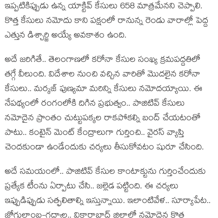
ఇప్పటికిప్పుడు ఉన్న యాక్టివ్ కేసులు 658 మాత్రమేనని చెప్పాలి.
కొత్త కేసులు నమోదు కాని పక్షంలో రానున్న రెండు వారాల్లో పెద్ద
ఎత్తున డిశ్చార్జి అయ్యే అవకాశం ఉంది.
అదే జరిగితే.. తెలంగాణలో కరోనా కేసుల సంఖ్య క్రమపద్దతిలో
తగ్గే వీలుంది. విదేశాల నుంచి వచ్చిన వారితో మొదలైన కరోనా
కేసులు.. మర్కజ్ పుణ్యమా మరిన్ని కేసులు నమోదయ్యాయి. ఈ
నేపథ్యంలో రంగంలోకి దిగిన ప్రభుత్వం.. పాజిటివ్ కేసులు
నమోదైన ప్రాంతం చుట్టుపక్కల రాకపోకల్ని బంద్ చేయటంతో
పాటు.. కంటైన్ మెంట్ కేంద్రాలుగా గుర్తించి.. వైరస్ వ్యాప్తి
చెందకుండా ఉండేందుకు చర్యలు తీసుకోవటం షురూ చేసింది.
అదే సమయంలో.. పాజిటివ్ కేసుల కాంటాక్టును గుర్తించేందుకు
ప్రత్యేక టీంను ఏర్పాటు చేసి.. జల్లెడ పట్టింది. ఈ చర్యలు
ఇప్పుడిప్పుడు సత్ఫలితాల్ని ఇస్తున్నాయి. ఇలాంటివేళ.. సూర్యాపేట..
జోగులాంబ-గద్వాల.. వికారాబాద్ జిల్లాల్లో నమోదైన కొత్త