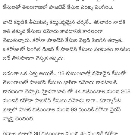
కేసులతో తెలంగాణలో పాజటివ్ కేసుల సంఖ్య పెరిగింది.
వాటి కట్టడికి తీసుకున్న కట్టుదిట్టమైన చర్యలే.. శనివారం నాటికి
అతి తక్కువ కేసులు నమోదు కావటానికి కారణంగా
చెబుతున్నారు. కరోనా పాజిటివ్ కేసుల వెల్లడి పెరిగిన తర్వాత..
ఒకరోజులో సింగిల్ డిజిట్ కే పాజిటివ్ కేసులు పరిమితం కావటం
ఇదే తొలిసారిగా చెప్పక తప్పదు.
ఇదంతా ఒక ఎత్తు అయితే.. 113 కుటుంబాల్లో నమోదైన కేసులో
తెలంగాణలో పాజిటివ్ కేసులు భారీగా నమోదు కావటానికి
కారణంగా చెప్పాలి. హైదరాబాద్ లో 44 కుటుంబాల నుంచి 268
మందికి కరోనా పాజిటివ్ కేసులు నమోదు కాగా.. సూర్యాపేట
జిల్లాలో పాతిక కుటుంబాల నుంచి 83 మందికి కరోనా వైరస్
వ్యాప్తి చెందింది.
గద్వాల జిల్లాలో 30 కుటుంబాల నుంచి 45 మందికి కరోనా