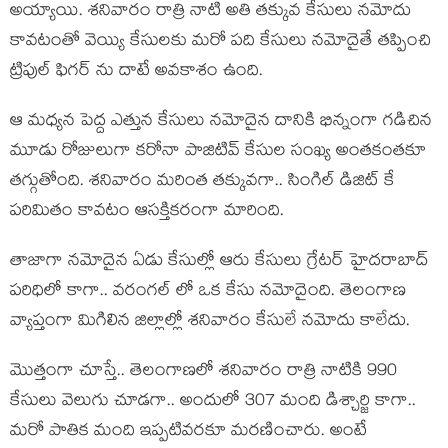
అయ్యాయి. శనివారం రాత్రి నాటి అతి తక్కువ కేసులు నమోదు
కావటంతో వెయ్యి కేసులకు మరో పది కేసులు నమోదైతే తప్పించి
ట్రిపుల్ ఫిగర్ ను దాటే అవకాశం ఉంది.
ఆ మధ్యన పెద్ద ఎత్తున కేసులు నమోదైన దానికి భిన్నంగా గడిచిన
మూడు రోజులుగా కరోనా పాజిటివ్ కేసుల సంఖ్య అంతకంతకూ
తగ్గుతోంది. శనివారం మరింత తక్కువగా.. సింగిల్ డిజిట్ కే
పరిమితం కావటం ఆసక్తికరంగా మారింది.
తాజాగా నమోదైన ఏడు కేసుల్లో ఆరు కేసులు గ్రేటర్ హైదరాబాద్
పరిధిలో కాగా.. వరంగల్ లో ఒక కేసు నమోదైంది. తెలంగాణ
వ్యాప్తంగా మిగిలిన జిల్లాల్లో శనివారం కేసులే నమోదు కాలేదు.
మొత్తంగా చూస్తే.. తెలంగాణలో శనివారం రాత్రి నాటికి 990
కేసులు వెలుగు చూడగా.. అందులో 307 మంది డిశ్చార్జి కాగా..
మరో పాతిక మంది ఇప్పటివరకూ మరణించారు. అంటే