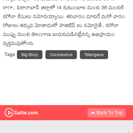
రాగా.. వికారాబాద్ జిల్లాలో 14 కుటుంబాల నుంచి 38 మందికి
కరోనా కేసులు నమోదయ్యాయి. శనివారం మాదిరే మరో వారం
రోజులు తక్కువ మోతాదులో పాజిటివ్ లు నమోదైతే.. కరోనా
ముప్పు నుంచి తెలంగాణ బయటపడినట్లేనన్న అభిప్రాయం
వ్యక్తమవుతోంది.
Tags
Big Story
Coronavirus
Telangana
Back To Top