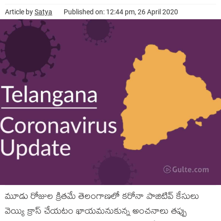
Article by
Satya
Published on: 12:44 pm, 26 April 2020
మూడు రోజుల క్రితమే తెలంగాణలో కరోనా పాజిటివ్ కేసులు
వెయ్యి క్రాస్ చేయటం ఖాయమనుకున్న అంచనాలు తప్పు