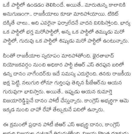
ఒకే పార్టీలో ఉండ‌డం తెలిసిందే. అయితే.. మారుతున్న కాలానికి
అనుగుణంగా.. రాజ‌కీయాలు కూడా మారిపోయాయి. టికెట్
ద‌క్కితే చాలు.. అది ఎవ‌రైనా ఫ‌ర్వాలేదనే వాద‌న వినిపిస్తోంది. భార్య
ఒక పార్టీలో భ‌ర్త మ‌రోపార్టీలో, అన్న ఒక పార్టీలో త‌మ్ముడు మ‌రో
పార్టీలో, గురువు ఒక పార్టీలో శిష్యుడు మ‌రో పార్టీలో ఉంటున్నారు.
దీంతో రాజ‌కీయాల స్వ‌రూపం మారిపోతోంది. ఖైర‌తాబాద్
నియోజ‌క‌వ‌ర్గం నుంచి అధికార పార్టీ బీఆర్ ఎస్ త‌ర‌ఫున బ‌రిలో
ఉన్న దానం నాగేంద‌ర్‌కు ఇదే స‌మ‌స్య ఎదురైంది. త‌న‌కు రాజ‌కీయ
భిక్ష పెట్టి, న‌లుగురి లోనూ గుర్తింపు తెచ్చిన పీజేఆర్‌ను ఆయ‌న
గురువుగా భావిస్తారు. అయితే.. ఇప్పుడు ఆయ‌న కుమార్తె
విజ‌యారెడ్డిపైనే దానం పోటీ చేస్తున్నారు. కాంగ్రెస్ అభ్య‌ర్థిగా ఆమె
ఇక్క‌డ నుంచి చావో రేవో తేల్చుకునే ప‌నిలో ఉన్నారు.
ఈ క్ర‌మంలో ప్ర‌ధాన పోటీ బీఆర్ ఎస్ అభ్య‌ర్థి దానం, కాంగ్రెస్