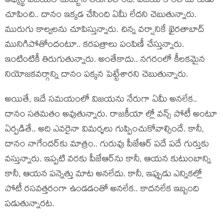
అభ్య‌ర్థి విజ‌యల చుట్టూనే తిరుగుతోంది. విజ‌య కొంత దూకుడు
చూపించి.. దానం ఇక్క‌డ చేసింది ఏమీ లేద‌ని చెబుతున్నారు.
మురుగు కాల్వ‌ల‌ను చూపిస్తున్నారు. చిన్న వ‌ర్షానికే ఖైర‌తాబాద్
మునిగిపోతోందంటూ.. క‌ర‌ప‌త్రాలు పంపిణీ చేస్తున్నారు.
ఇంటింటికీ తిరుగుతున్నారు. అంతేకాదు.. న‌గ‌రంలో కీల‌క‌మైన
నియోజ‌క‌వ‌ర్గాన్ని దానం ప‌క్క‌న పెట్టేశార‌ని చెబుతున్నారు.
అయితే, ఇదే స‌మ‌యంలో విజ‌య‌ను నేరుగా ఏమీ అన‌లేక‌..
దానం స‌త‌మ‌తం అవుతున్నారు. రాజ‌కీయా ల్లో వ‌న్స్ పోటీ అంటూ
ఏర్ప‌డితే.. అది ఎవ‌రైనా విమ‌ర్శ‌లు గుప్పించుకోవాల్సిందే. కానీ,
దానం నాగేంద‌ర్‌కు మాత్రం.. గురువు పీజేఆర్ ప‌దే ప‌దే గుర్తుకు
వ‌స్తున్నారు. ఇప్ప‌టి వ‌ర‌కు పీజేఆర్‌ను కానీ, ఆయ‌న కుటుంబాన్ని
కానీ, ఆయ‌న ప‌న్నెత్తు మాట అన‌లేదు. కానీ, ఇప్పుడు ఎన్నిక‌ల్లో
పోటీ ర‌స‌వ‌త్త‌రంగా ఉండ‌డంతో అన‌లేక‌.. కాద‌న‌లేక ఇబ్బంది
ప‌డుతున్నార‌ట‌.