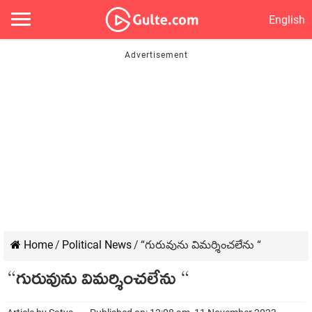
English
Home
/
Political News
/
“గురువును విమ‌ర్శించ‌లేను “
“గురువును విమ‌ర్శించ‌లేను “