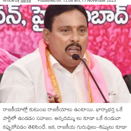
Article by
Satya
Published on: 12:08 am, 11 November 2023
రాజ‌కీయాల్లో కుటుంబ రాజ‌కీయాలు ఉంటాయి. భార్యాభ‌ర్త ఒకే
పార్టీలో ఉండ‌డం స‌హజం. అన్న‌ద‌మ్ము లు కూడా ఒకే కండువా
క‌ప్పుకోవ‌డం తెలిసిందే. ఇక‌, రాజ‌కీయ గురువులు-శిష్యులు కూడా