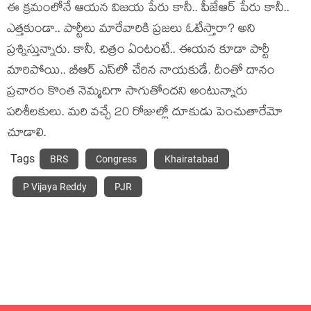
ఈ క్ర‌మంలోనే ఆయ‌న విజ‌య పేరు కానీ.. పీజేఆర్ పేరు కానీ..
ఎత్త‌కుండా.. పార్టీలు మారేవారికి ప్ర‌జ‌లు ఓటేస్తారా? అని
ప్ర‌శ్నిస్తున్నారు. కానీ, చిత్రం ఏంటంటే.. ఈయ‌న కూడా పార్టీ
మారిపోయి.. బీఆర్ ఎస్‌లో చేరిన నాయ‌కుడే. దీంతో దానం
ప్ర‌చారం కొంత నెమ్మ‌దిగా సాగుతోంద‌ని అంటున్నారు
ప‌రిశీల‌కులు. మ‌రి వ‌చ్చే 20 రోజుల్లో దూకుడు పెంచుతారేమో
చూడాలి.
Tags
BRS
Congress
Khairatabad
P Vijaya Reddy
PJR