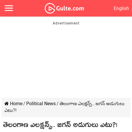
English
Home
/
Political News
/
తెలంగాణ ఎల‌క్ష‌న్స్‌.. జ‌గ‌న్ అడుగులు
ఎటు?!
తెలంగాణ ఎల‌క్ష‌న్స్‌.. జ‌గ‌న్ అడుగులు ఎటు?!