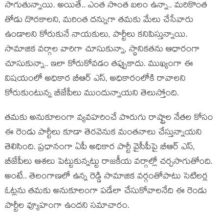
సాగుతున్నాయి. అయితే.. ఎంత సొంత బ‌లం ఉన్నా.. మ‌రికొంత
తోడు దొర‌కాల‌ని, మ‌రింత ద‌న్నుగా త‌మ‌కు మేలు చేసేవారు
ఉండాల‌ని కోరుకునే నాయ‌కులు, పార్టీలు క‌నిపిస్తున్నాయి.
సామాజిక వ‌ర్గాల వారిగా చూసుకున్నా, స్థానిక‌తను ఆధారంగా
చూసుకున్నా.. ఇలా కోరుకోవ‌డం త‌ప్పుకాదు. ముఖ్యంగా ఈ
విష‌యంలో అధికార బీఆర్ ఎస్‌, అధికారంలోకి రావాల‌ని
కోరుకుంటున్న బీజేపీలు ముందున్నాయ‌ని తెలుస్తోంది.
త‌మ‌కు అనుకూలంగా వ్య‌వ‌హ‌రించే పొరుగు రాష్ట్రాల నేత‌ల కోసం
ఈ రెండు పార్టీలు కూడా తెర‌వెనుక మంత‌నాలు చేస్తున్నాయని
తెలిసింది. ప్ర‌ధానంగా ఏపీ అధికార పార్టీ వైసీపీపై బీఆర్ ఎస్‌,
బీజేపీలు ఆశ‌లు పెట్టుకున్న‌ట్టు రాజ‌కీయ వ‌ర్గాల్లో చ‌ర్చ‌సాగుతోంది.
అంటే.. తెలంగాణ‌లో ఉన్న రెడ్డి సామాజిక వ‌ర్గంతోపాటు సెటిల‌ర్ల
ఓట్ల‌ను త‌మ‌కు అనుకూలంగా ప‌డేలా చేసుకోవాల‌నేది ఈ రెండు
పార్టీల వ్యూహంగా ఉంద‌ని స‌మాచారం.