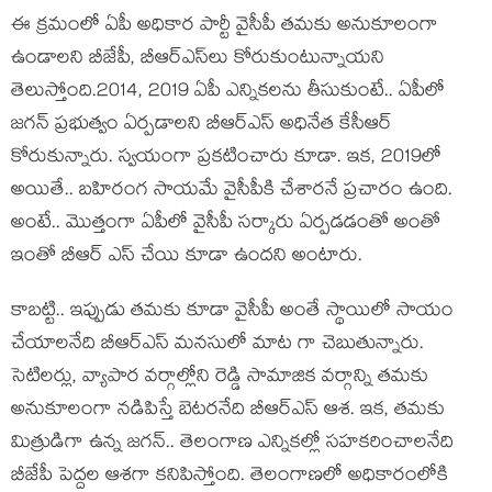
ఈ క్ర‌మంలో ఏపీ అధికార పార్టీ వైసీపీ త‌మ‌కు అనుకూలంగా
ఉండాల‌ని బీజేపీ, బీఆర్ఎస్‌లు కోరుకుంటున్నాయ‌ని
తెలుస్తోంది.2014, 2019 ఏపీ ఎన్నిక‌ల‌ను తీసుకుంటే.. ఏపీలో
జ‌గ‌న్ ప్ర‌భుత్వం ఏర్ప‌డాల‌ని బీఆర్ఎస్ అధినేత కేసీఆర్
కోరుకున్నారు. స్వ‌యంగా ప్ర‌క‌టించారు కూడా. ఇక‌, 2019లో
అయితే.. బ‌హిరంగ సాయ‌మే వైసీపీకి చేశార‌నే ప్ర‌చారం ఉంది.
అంటే.. మొత్తంగా ఏపీలో వైసీపీ స‌ర్కారు ఏర్ప‌డ‌డంతో అంతో
ఇంతో బీఆర్ ఎస్ చేయి కూడా ఉంద‌ని అంటారు.
కాబ‌ట్టి.. ఇప్పుడు త‌మ‌కు కూడా వైసీపీ అంతే స్థాయిలో సాయం
చేయాల‌నేది బీఆర్ఎస్ మ‌న‌సులో మాట గా చెబుతున్నారు.
సెటిల‌ర్లు, వ్యాపార వ‌ర్గాల్లోని రెడ్డి సామాజిక వ‌ర్గాన్ని త‌మ‌కు
అనుకూలంగా న‌డిపిస్తే బెట‌రనేది బీఆర్ఎస్ ఆశ‌. ఇక‌, త‌మ‌కు
మిత్రుడిగా ఉన్న జ‌గ‌న్‌.. తెలంగాణ ఎన్నిక‌ల్లో స‌హ‌క‌రించాల‌నేది
బీజేపీ పెద్ద‌ల ఆశ‌గా క‌నిపిస్తోంది. తెలంగాణ‌లో అధికారంలోకి