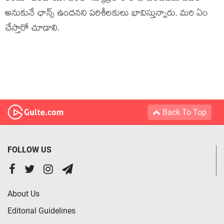
అనుకునే ఛాన్స్ ఉంద‌న‌ని ప‌రిశీల‌కులు భావిస్తున్నారు. మ‌రి ఏం
చేస్తారో చూడాలి.
Back To Top
FOLLOW US
About Us
Editorial Guidelines