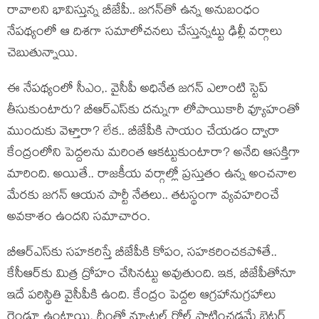
రావాల‌ని భావిస్తున్న బీజేపీ.. జ‌గ‌న్‌తో ఉన్న అనుబంధం
నేప‌థ్యంలో ఆ దిశ‌గా స‌మాలోచ‌న‌లు చేస్తున్న‌ట్టు ఢిల్లీ వ‌ర్గాలు
చెబుతున్నాయి.
ఈ నేప‌థ్యంలో సీఎం,. వైసీపీ అధినేత జ‌గ‌న్ ఎలాంటి స్టెప్
తీసుకుంటారు? బీఆర్ఎస్‌కు ద‌న్నుగా లోపాయికారీ వ్యూహంతో
ముందుకు వెళ్తారా? లేక‌.. బీజేపీకి సాయం చేయ‌డం ద్వారా
కేంద్రంలోని పెద్ద‌ల‌ను మ‌రింత ఆక‌ట్టుకుంటారా? అనేది ఆస‌క్తిగా
మారింది. అయితే.. రాజ‌కీయ వ‌ర్గాల్లో ప్ర‌స్తుతం ఉన్న అంచ‌నాల
మేర‌కు జ‌గ‌న్ ఆయ‌న పార్టీ నేత‌లు.. త‌ట‌స్థంగా వ్య‌వ‌హ‌రించే
అవ‌కాశం ఉంద‌ని స‌మాచారం.
బీఆర్ఎస్‌కు స‌హ‌క‌రిస్తే బీజేపీకి కోపం, స‌హ‌క‌రించ‌క‌పోతే..
కేసీఆర్‌కు మిత్ర ద్రోహం చేసిన‌ట్టు అవుతుంది. ఇక‌, బీజేపీతోనూ
ఇదే ప‌రిస్థితి వైసీపీకి ఉంది. కేంద్రం పెద్ద‌ల ఆగ్ర‌హానుగ్ర‌హాలు
రెండూ ఉంటాయి. దీంతో న్యూట్ర‌ల్ రోల్ పాటించ‌డ‌మే బెట‌ర్