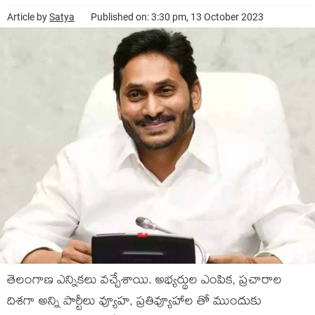
Article by
Satya
Published on: 3:30 pm, 13 October 2023
తెలంగాణ ఎన్నిక‌లు వ‌చ్చేశాయి. అభ్య‌ర్థుల ఎంపిక‌, ప్ర‌చారాల
దిశ‌గా అన్ని పార్టీలు వ్యూహ, ప్ర‌తివ్యూహాల తో ముందుకు