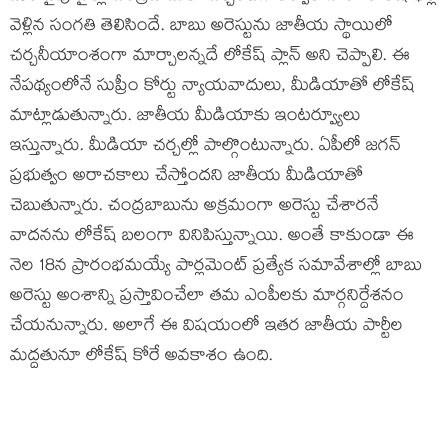
వెళ్లిన సంగతి తెలిసిందే. బాబు అరెస్టును జాతీయ స్థాయిలో
చర్చనీయాంశంగా మార్చాలన్నదే లోకేష్ ప్లాన్ అని చెప్పాలి. ఈ
నేపథ్యంలోనే సుప్రీం కోర్టు న్యాయవాదులు, మీడియాతో లోకేష్
మాట్లాడుతున్నారు. జాతీయ మీడియాకు ఇంటర్వ్యూలు
ఇస్తున్నారు. మీడియా చర్చల్లో పాల్గొంటున్నారు. ఏపీలో జగన్
ప్రభుత్వం అరాచకాలు చేస్తోందని జాతీయ మీడియాతో
చెబుతున్నారు. చంద్రబాబును అక్రమంగా అరెస్టు చేశారనే
వాదనను లోకేష్ బలంగా వినిపిస్తున్నాయి. అంతే కాకుండా ఈ
నెల 18న ప్రారంభమయ్యే పార్లమెంట్ ప్రత్యేక సమావేశాల్లో బాబు
అరెస్టు అంశాన్ని ప్రస్తావించేలా తమ ఎంపీలకు మార్గనిర్దేశనం
చేయనున్నారు. అలాగే ఈ విషయంలో ఇతర జాతీయ పార్టీల
మద్దతునూ లోకేష్ కోరే అవకాశం ఉంది.