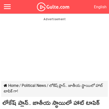
English
Home
/
Political News
/
లోకేష్ ప్లాన్.. జాతీయ స్థాయిలో హాట్
టాపిక్ గా!
లోకేష్ ప్లాన్.. జాతీయ స్థాయిలో హాట్ టాపిక్