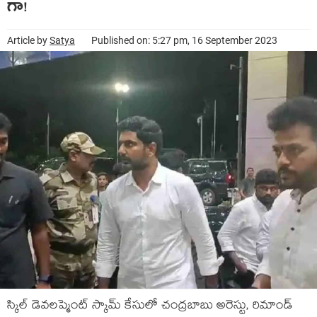
గా!
Article by
Satya
Published on: 5:27 pm, 16 September 2023
స్కిల్ డెవలప్మెంట్ స్కామ్ కేసులో చంద్రబాబు అరెస్టు, రిమాండ్