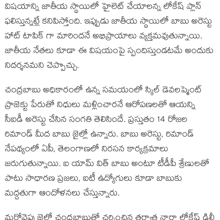
విషయాన్ని జాతీయ స్థాయిలో హైలెట్ చేయాలన్న లోకేష్ ప్లాన్
ఫలిస్తున్నట్లే కనిపిస్తోంది. ఇప్పుడు జాతీయ స్థాయిలో బాబు అరెస్టు
హాట్ టాపిక్ గా మారిందనే అభిప్రాయాలు వ్యక్తమవుతున్నాయి.
జాతీయ నేతలు కూడా ఈ విషయంపై స్పందిస్తుండటమే అందుకు
నిదర్శనమని చెప్పొచ్చు.
చంద్రబాబు అధికారంలో ఉన్న సమయంలో స్కిల్ డెవలప్మెంట్
ప్రాజెక్టు పేరుతో నిధులు మళ్లించారనే ఆరోపణలతో ఆయన్ని
సీఐడీ అరెస్టు చేసిన సంగతి తెలిసిందే. ప్రస్తుతం 14 రోజల
రిమాండ్ మీద బాబు జైల్లో ఉన్నారు. బాబు అరెస్టు, రిమాండ్
నేపథ్యంలో ఏపీ, తెలంగాణలో నిరసన కార్యక్రమాలు
జరుగుతున్నాయి. ఐ యామ్ విత్ బాబు అంటూ టీడీపీ శ్రేణులతో
పాటు సాధారణ ప్రజలు, ఐటీ ఉద్యోగులు కూడా బాబుకు
మద్దతుగా ఆందోళనలు చేస్తున్నారు.
మరోవైపు జైల్లో చంద్రబాబుతో చర్చించిన తర్వాత నారా లోకేష్ ఢిల్లీ