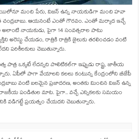
 స్థాయిలోనూ మంచి పేరు, విజ‌న్ ఉన్న నాయ‌కుడిగా మంచి హ‌వా
త చంద్ర‌బాబు. ఆయ‌నంటే ఎంతో గౌర‌వం. ఎంతో మ‌ర్యాద ఇచ్చే
ి అలాంటి నాయ‌కుడు, పైగా 14 సంవ‌త్స‌రాల పాటు
క్తిని అరెస్టు చేయ‌డం, రాత్రికి రాత్రికి జైలుకు త‌ర‌లించ‌డం వంటి
దని ప‌రిశీల‌కులు చెబుతున్నారు.
 పాత్ర ఒక్క‌టే లేద‌న్న‌ది పొలిటిక‌ల్‌గా ఇప్పుడు రాష్ట్ర‌, జాతీయ
ున్నారు. ఏపీలో పాగా వేయాల‌ని క‌ల‌లు కంటున్న కేంద్రంలోని బీజేపీ
ు చంద్ర‌బాబు వంటి బ‌ల‌మైన ప్ర‌జాద‌ర‌ణ‌, అంత‌కు మించిన విజ‌న్ ఉన్న
 రాజ‌కీయ పండితుల మాట‌. పైగా.. వ‌చ్చే ఎన్నిక‌ల‌కు స‌మ‌యం
‌డిగ‌ట్టే ప్ర‌య‌త్నం చేయ‌ద‌ని చెబుతున్నారు.