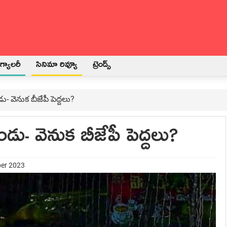
్యాలరీ
సినిమా రివ్యూ
ట్రెండ్స్
ు- వెనుక బీజేపీ పెద్ద‌లు?
డు- వెనుక బీజేపీ పెద్ద‌లు?
ber 2023