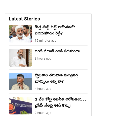
Latest Stories
కొత్త పార్టీ పెట్టే ఆలోచనలో
విజయసాయి రెడ్డి?
15 minutes ago
బండి పదవికి గండి పడనుందా
3 hours ago
స్థానికాల తరువాత మంత్రివర్గ
మార్పులు తప్పవా?
4 hours ago
3 వేల కోట్ల అవినీతి ఆరోపణలు…
వైసీపీ నేతపై ఈడి కన్ను!
7 hours ago