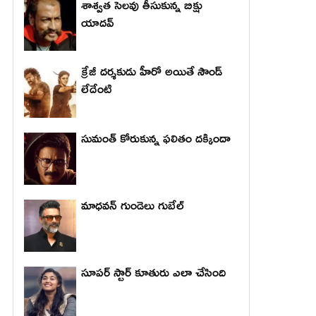
శాశ్వత సెలవు తీసుకున్న బిక్షు
యాదవ్
క్రేజీ దర్శకుడు హీరో అయితే సౌండ్
లేదేంటి
సుమంత్ కోరుకున్న ఫలితం దక్కిందా
మాధ‌వ‌న్ గుండెలు గుబేల్‌
సూపర్ స్టార్ కూతురు ఎలా చేసింది