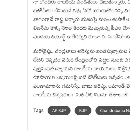
గా కొంద‌రు రాజ‌కీయ పండితులు చెబుతున్నారు. ఏపీలో
బ‌లోపేతం చేసుకునే కుట్ర ఏదో జ‌రుగుతోందన్న ది
భాగంగానే రాష్ట్ర స‌ర్కారు భుజంపై నుంచి తుపాకీని ప
విజ‌న్‌ను కొన్ని నెల‌ల కింద‌ట మెచ్చుకున్న పీఎం 
ఎందుకు రియాక్ట్ కాలేద‌న్న‌ది కూడా ఈ సందేహాల‌క
మ‌రోవైపు.. చంద్ర‌బాబు అరెస్టును ఖండిస్తున్నామ‌ని చ
లేద‌ని చెప్ప‌డం వెనుక కేంద్రంలోని పెద్ద‌ల నుంచ
వ్య‌క్త‌మ‌వుతున్నాయ‌ని రాజ‌కీయ నాయ‌కులు, విశ్లేష
రూపాయల విష‌యంపై ఐటీ నోటీసులు ఇవ్వ‌డం.. ఆ వె
ప‌రిణామాల‌ను గ‌మ‌నిస్తే.. బాబు అరెస్టు, రిమాండ్ 
రాజ‌కీయ విశ్లేష‌కులు. మ‌రి ఏది నిజ‌మో తేలాలంటే.. 
Tags
AP BJP
BJP
Chandrababu Na