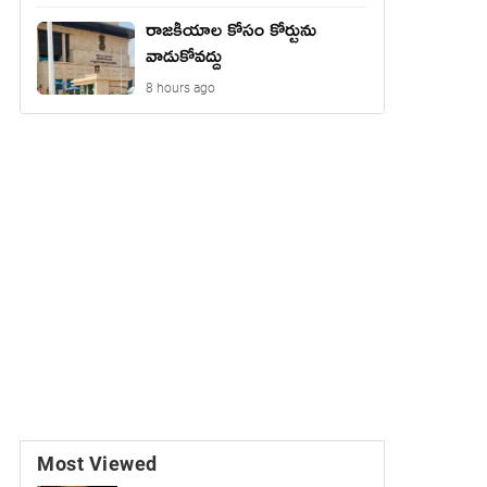
రాజ‌కీయాల కోసం కోర్టును
వాడుకోవ‌ద్దు
8 hours ago
Most Viewed