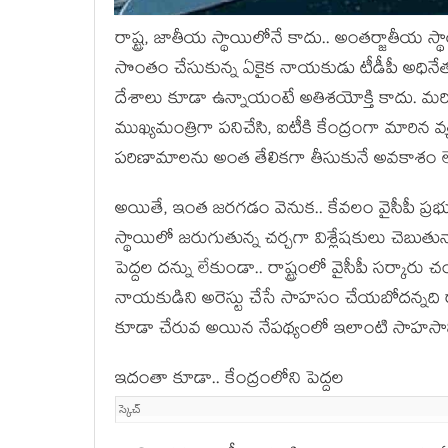
రాష్ట్ర‌, జాతీయ స్థాయిలోనే కాదు.. అంత‌ర్జాతీయ
సొంతం చేసుకున్న ఏకైక నాయ‌కుడు టీడీపీ అధినే
దేశాలు కూడా ఉన్నాయంటే అతిశ‌యోక్తి కాదు. మ‌ర
ముఖ్య‌మంత్రిగా ప‌నిచేసి, ఐటీకి కేంద్రంగా మారిన వ్య‌
ప‌రిణామాల‌ను అంత తేలిక‌గా తీసుకునే అవ‌కాశం లే
అయితే, ఇంత జ‌ర‌గ‌డం వెనుక‌.. కేవ‌లం వైసీపీ ప్ర‌భుత్వ
స్థాయిలో జ‌రుగుతున్న చ‌ర్చ‌గా విశ్లేష‌కులు చెబుత
పెద్ద‌ల ద‌న్ను లేకుండా.. రాష్ట్రంలో వైసీపీ స‌ర్కార
నాయ‌కుడిని అరెస్టు చేసే సాహ‌సం చేయ‌బోద‌న్న‌ది
కూడా చేరువ అయిన నేప‌థ్యంలో ఇలాంటి సాహ‌సానికి వ
ఇదంతా కూడా.. కేంద్రంలోని పెద్ద‌ల
స్కెచ్‌