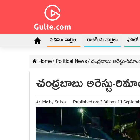
సినిమా వార్తలు
రాజకీయ వార్తలు
ఫోటో గ
Home
/
Political News
/
చంద్ర‌బాబు అరెస్టు-రిమాండ
చంద్ర‌బాబు అరెస్టు-రిమాం
Article by
Satya
Published on: 3:30 pm, 11 Septem