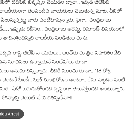
 టీడీపీని విచ్ఛిన్నం చేయ‌డం ద్వారా.. ఇక్క‌డ బీజేపీని
 రాజ‌కీయంగా త‌ల‌పండిన‌ నాయ‌కులు చెబుతున్న మాట‌. దీనిలో
ేలుస్తున్నట్టు వారు సందేహిస్తున్నారు. పైగా.. చంద్ర‌బాబు
మోడీ… ఇప్పుడు క‌నీసం.. చంద్ర‌బాబు అరెస్టు, రిమాండ్ విష‌యంలో
ు తావిస్తోంద‌న్న‌ది రాజ‌కీయ పండితుల మాట‌.
ెప్పిన రాష్ట్ర బీజేపీ నాయ‌కులు.. బంద్‌కు మాత్రం స‌హ‌క‌రించేది
ి వ‌చ్చిన సూచ‌న‌లు ఉన్నాయ‌నే సందేహాలు కూడా
‌కులు అనుమానిస్తున్నారు. దీనికి ముందు కూడా.. 118 కోట్ల
ంట‌నే సీఐడీ.. స్కిల్ కుంభ‌కోణం అంటూ.. కేసు పెట్ట‌డం వంటి
వెనుక‌.. ఏదో జ‌రుగుతోంద‌ని స్ప‌ష్టంగా తెలుస్తోంద‌ని అంటున్నారు
కొన్నాళ్లు వెయిట్ చేయ‌క‌త‌ప్ప‌దేమో!!
idu Arrest