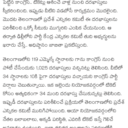
పెట్టిన కాంగ్రెస్.. టికెట్లు ఆశించే వాళ్ల నుంచి దరఖాస్తులు
స్వీకరించింది. ఇప్పుడు వీటిని వడబోసే కార్యక్రమం మొదలైంది.
మొదట తెలంగాణలో ప్రదేశ్ ఎన్నికల కమిటీ ఈ దరఖాస్తులను
పరిశీలించి ఒక్కో సీటుకు ముగ్గురిని ఎంపిక చేయనుంది. ఆ
తర్వాత ఢిల్లీలోని పార్టీ కేంద్ర ఎన్నికల కమిటీ తుది అభ్యర్థులను
ఖరారు చేస్తే.. అధిష్ఠానం జాబితా ప్రకటిస్తుంది.
తెలంగాణలోని 119 ఎమ్మెల్యే స్థానాలకు గాను కాంగ్రెస్ నుంచి
పోటీ చేసేందుకు 1,025 దరఖాస్తులు వచ్చినట్లు తెలిసింది. వీటిలో
34 స్థానాలకు 10కి పైగా దరఖాస్తులు వచ్చాయని కాంగ్రెస్ పార్టీ
వర్గాలు చెబుతున్నాయి. ఇక ఇల్లెందు నియోజకవర్గంలో టికెట్
కోసం అత్యధికంగా 34 మంది దరఖాస్తు చేసుకున్నట్లు తెలిసింది.
ఇప్పుడీ దరఖాస్తులను పరిశీలించే ప్రక్రియలో తెలంగాణలోని ప్రదేశ్
ఎన్నికల కమిటీ మునిగిపోయింది. ఆయా నియోజకవర్గంలోని
నేతల బలాబలాలు, అక్కడి పరిస్థితి, ఎవరికి టికెట్ ఇస్తే గెలిచే