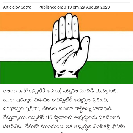
Article by
Satya
Published on: 3:13 pm, 29 August 2023
తెలంగాణలో ఇప్పటికే అసెంబ్లీ ఎన్నికల సందడి మొదలైంది.
ఇంకా షెడ్యూల్ విడుదల కానప్పటికీ అభ్యర్థుల ప్రకటన,
దరఖాస్తుల ప్రక్రియ, చేరికలు అంటూ పార్టీలన్నీ హడావుడి
చేస్తున్నాయి. ఇప్పటికే 115 స్థానాలకు అభ్యర్థులను ప్రకటించిన
బీఆర్ఎస్.. రేసులో ముందుంది. ఇక అభ్యర్థుల ఎంపికపై ఫోకస్