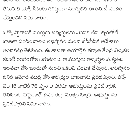
అవకాశం ఉంటుంది.. ఇలా తదితర అంశాలను పరిగణలోకి
తీసుకుని ఒక్కో సీటుకు గరిష్ఠంగా ముగ్గురిని ఈ కమిటీ ఎంపిక
చేస్తుందని సమాచారం.
ఒక్కో స్థానానికి ముగ్గురు అభ్యర్థులను ఎంపిక చేసి, త్వరలోనే
జాబితా పంపించాలని అధిష్ఠానం నుంచి టీపీసీసీకి ఆదేశాలు
అందినట్లు తెలిసింది. ఈ జాబితా తయారైన తర్వాత కేంద్ర ఎన్నికల
కమిటీ రంగంలోకి దిగుతుంది. ఆ ముగ్గురు అభ్యర్థుల పరిస్థితిని
అంచనా వేసి ఇందులో నుంచి ఒకరిని ఎంపిక చేస్తుంది. అధిష్ఠానం
దీనికి ఆమోద ముద్ర వేసి అభ్యర్థుల జాబితాను ప్రకటిస్తుంది. వచ్చే
నెల 15 నాటికి 75 స్థానాల వరకూ అభ్యర్థులను ప్రకటిస్తారని
తెలిసింది. సెప్టెంబర్ చివరి కల్లా మొత్తం సీట్లకు అభ్యర్థులను
ప్రకటిస్తారని సమాచారం.