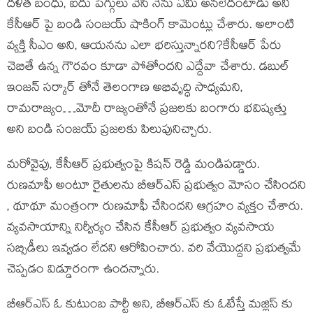
దళిత బంధు, ఐదు పెగ్గులు వేసి నేను ఏమీ అనలేదంటాడు అని
కేసీఆర్ పై బండి సంజయ్ షాకింగ్ కామెంట్లు చేశారు. అలాంటి
వ్యక్తి సీఎం అని, ఆయనను ఎలా భరిస్తున్నారని?కేసీఆర్ పేరు
చెబితే ఉన్న గౌరవం కూడా పోతోందని ఎద్దేవా చేశారు. డబుల్
ఇంజన్ సర్కార్ తోనే తెలంగాణ అభివృద్ధి సాధ్యమని,
రామరాజ్యం…మోదీ రాజ్యంతోనే ప్రజలకు బంగారు భవిష్యత్తు
అని బండి సంజయ్ ప్రజలకు పిలుపునిచ్చారు.
మరోవైపు, కేసీఆర్ ప్రభుత్వంపై కిషన్ రెడ్డి మండిపడ్డారు.
రుణమాఫీ అంటూ రైతులను బీఆర్ఎస్ ప్రభుత్వం మోసం చేసిందని
, థూథూ మంత్రంగా రుణమాఫీ చేసిందని ఆగ్రహం వ్యక్తం చేశారు.
వ్యవసాయాన్ని నిర్వీర్యం చేసిన కేసీఆర్ ప్రభుత్వం వ్యవసాయ
సబ్సిడీలు ఇవ్వడం లేదని ఆరోపించారు. వరి వేయొద్దని ప్రభుత్వమే
చెప్పడం విడ్డూరంగా ఉందన్నారు.
బీఆర్ఎస్ ఓ కుటుంబ పార్టీ అని, బీఆర్ఎస్ కు ఓటేస్తే మజ్లిస్ కు