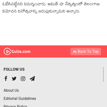
ఓటేసినట్టేనని విమర్శించారు. అమిత్ షా నేతృత్వంలో తెలంగాణ
విమోచన దినోత్సవాన్ని జరుపుకున్నామని అన్నారు.
Back To Top
FOLLOW US
About Us
Editorial Guidelines
Privacy Policy