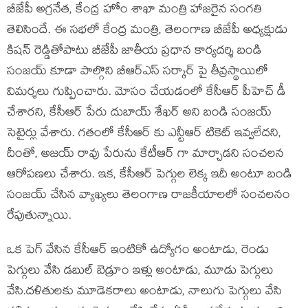
బీజేపీ అగ్రనేత, కేంద్ర హోం శాఖా మంత్రి హాజరైన సంగతి
తెలిసిందే. ఈ సభలో కేంద్ర మంత్రి, తెలంగాణ బీజేపీ అధ్యక్షుడు
కిషన్ రెడ్డితోపాటు బీజేపీ జాతీయ ప్రధాన కార్యదర్శి బండి
సంజయ్ కూడా పాల్గొని బీఆర్ఎస్ సర్కార్ పై తీవ్రస్థాయిలో
విమర్శలు గుప్పించారు. మోసం చేయడంలో కేసీఆర్ పీహెచ్ డీ
చేశారని, కేసీఆర్ పేరు దుబాయ్ శేఖర్ అని బండి సంజయ్
సెటైర్లు వేశారు. గతంలో కేసీఆర్ కు ఎన్టీఆర్ టికెట్ ఇవ్వలేదని,
దీంతో, అజయ్ రావు పేరును కేటీఆర్ గా మార్చాడని సంచలన
ఆరోపణలు చేశారు. ఇక, కేసీఆర్ పెగ్గుల లెక్క ఇదీ అంటూ బండి
సంజయ్ చేసిన వ్యాఖ్యలు తెలంగాణ రాజకీయాలలో సంచలనం
రేపుతున్నాయి.
ఒక పెగ్ వేసిన కేసీఆర్ ఇంటికో ఉద్యోగం అంటాడు, రెండు
పెగ్గులు వేసి డబుల్ బెడ్రూం ఇళ్లు అంటాడు, మూడు పెగ్గులు
వేసి.దళితులకు మూడెకరాలు అంటాడు, నాలుగు పెగ్గులు వేసి