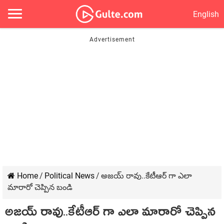
English
Home
/
Political News
/
అజయ్ రావు..కేటీఆర్ గా ఎలా
మారారో చెప్పిన బండి
అజయ్ రావు..కేటీఆర్ గా ఎలా మారారో చెప్పిన