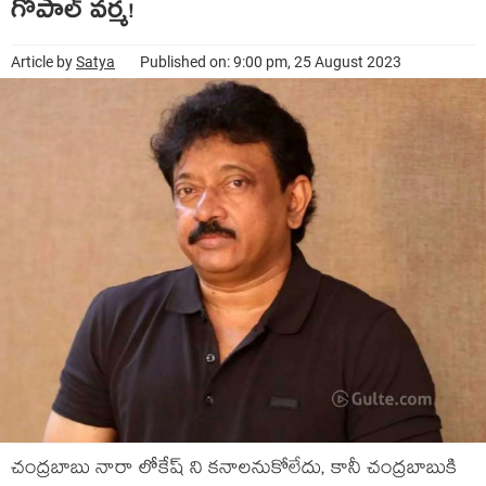
గోపాల్‌ వర్మ!
Article by
Satya
Published on: 9:00 pm, 25 August 2023
చంద్రబాబు నారా లోకేష్ ని కనాలనుకోలేదు, కానీ చంద్రబాబుకి