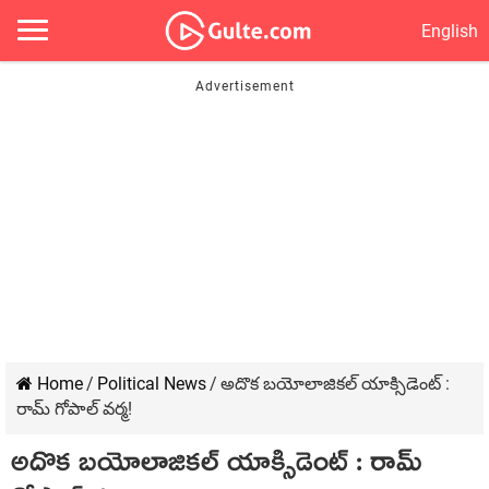
English
Home
/
Political News
/
అదొక బయోలాజికల్‌ యాక్సిడెంట్‌ :
రామ్‌ గోపాల్‌ వర్మ!
అదొక బయోలాజికల్‌ యాక్సిడెంట్‌ : రామ్‌