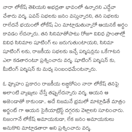
నారా లోకేష్ తెలియని అభద్రతా భావంలో ఉన్నారని ఎద్దేవా
చేశారు వర్మ. పవన్ సభలకు జనం వస్తున్నారని, తన సభలకు
రాలేదనే భయంలో లోకేష్ ఏం మాట్లాడుతున్నారో ఆయనకే అర్థం
కావడం లేదన్నారు. తన సినిమాతోపాటు రోజూ వివిధ ప్రాంతాల్లో
వివిధ సినిమాల షూటింగ్ లు జరుగుతుంటాయని, సినిమా
షూటింగ్ లకు, రాజకీయ సభలకు ఇచ్చే పర్మిషన్లను ఒకేగాటన
ఎలా కడతారంటూ ప్రశ్నించారు వర్మ. షూటింగ్‌ పర్మిషన్‌ కు,
మీటింగ్‌ పర్మిషన్‌ కు మధ్య సంబంధమేంటన్నారు.
ఓ వ్యూహం ప్రకారం రాజకీయ లబ్ధికోసం నారా లోకేష్ తనపై
అలాంటి వ్యాఖ్యలు చేస్తే తప్పులేదన్నారు వర్మ. ఆయన ఆ
అజెండాతో కాకుండా.. అదే నిజమనే భ్రమలో మాట్లాడితే మాత్రం
అర్జంట్ గా ఆయన సైకియాట్రిస్ట్ దగ్గరకు వెళ్లాలని సూచించారు.
నిజంగానే లోకేష్ అమాయకుడా, లేక జనం అమాయకులు
అనుకొని మాట్లాడతారా అని ప్రశ్నించారు వర్మ.