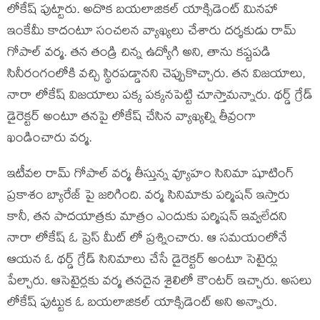
లోకేష్ పుట్టారు. అదొక బయలాజికల్ యాక్సిడెంట్ మినహా
ఇంకేమీ కాదంటూ సంచలన వ్యాఖ్యలు చేశారు దర్శకుడు రామ్
గోపాల్ వర్మ. తన తండ్రి చిన్న ఉద్యోగి అని, తాను కష్టపడి
సినీరంగంలోకి వచ్చి స్థిరపడ్డానని చెప్పుకొచ్చారు. తన విజయాలు,
నారా లోకేష్ విజయాలు పక్క పక్కనపెట్టి చూస్తామన్నారు. థర్డ్ గ్రేడ్
డైరెక్టర్ అంటూ తనపై లోకేష్ చేసిన వ్యాఖ్యల్ని తీవ్రంగా
ఖండించారు వర్మ.
ఇటీవల రామ్ గోపాల్ వర్మ తీస్తున్న వ్యూహం సినిమా షూటింగ్
ప్రకాశం బ్యారేజ్ పై జరిగింది. వర్మ సినిమాకు పర్మిషన్ ఇస్తారు
కానీ, తన పాదయాత్రకు మాత్రం ఎందుకు పర్మిషన్ ఇవ్వలేదని
నారా లోకేష్ ఓ ప్రెస్ మీట్ లో ప్రశ్నించారు. ఆ సమయంలోనే
ఆయన ఓ థర్డ్ గ్రేడ్ సినిమాలు చేసే డైరెక్టర్ అంటూ సెటైర్లు
పేల్చారు. ఆసెటైర్లకు వర్మ తనదైన శైలిలో కౌంటర్ ఇచ్చారు. అసలు
లోకేష్ పుట్టుక ఓ బయలాజికల్ యాక్సిడెంట్ అని అన్నారు.