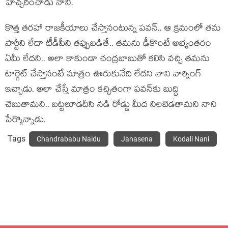
హెచ్చరించాడు నాని.
కొత్త తరహా రాజకీయాలు చేస్తానంటున్న పవన్.. ఆ క్రమంలో తమ
పార్టీని లేదా టీడీపీని తప్పుబడితే.. తమను ఢీకొంటే అభ్యంతరం
ఏమీ లేదని.. అలా కాకుండా చంద్రబాబుతో కలిసి వచ్చి తమను
టార్గెట్ చేస్తానంటే మాత్రం ఊరుకునేది లేదని నాని వార్నింగ్
ఇచ్చాడు. అలా చేస్తే మాత్రం కచ్చితంగా పవన్‌కు బుద్ధి
చెబుతామని.. బట్టలూడదీసి నడి రోడ్డు మీద నిలబెడతామని నాని
పేర్కొన్నాడు.
Tags
Chandrababu Naidu
Janasena
Kodali Nani