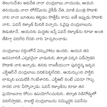
తెలుగుదేశం అధినేత నారా చంద్రబాబు నాయుడు, ఆయన
తనయుడు నారా లోకేష్‌లను వైసీపీ నేత, మాజీ మంత్రి కొడాలి
నాని నానా బూతులు తిట్టడం కొత్తేమీ కాదు. ఐతే ఇప్పుడు కొడాలి
నాని.. పవన్ కళ్యాణ్ మీదికి వచ్చారు. ఓవైపు చంద్రబాబును
తిడుతూనే.. ఆయనకు మద్దతు ఇస్తే పవన్ కళ్యాణ్‌ను కూడా అంత
తేలిగ్గా వదిలేది లేదని నాని హెచ్చరించాడు.
చంద్రబాబు రక్తంలోనే వెన్నుపోటు ఉందని.. ఆయన తన
అవసరానికి ఎవ్వరినైనా వాడుకుని, తర్వాత పక్కన పడేస్తాడని
కొడాలి నాని అన్నాడు. తనకు రాజకీయంగా పునర్జన్మ ఇచ్చిన
ఎన్టీఆర్‌నే చంద్రబాబు వదిలిపెట్టలేదని.. ఆయన్నుంచి పార్టీని
లాక్కుని బయటికి గెంటేశారని.. ఎన్టీఆర్ కంటే ఎవరూ గొప్ప
కాదని నాని పేర్కొన్నాడు. పవన్ కళ్యాణ్‌ను కూడా తన
ప్రయోజనాల కోసం ఉపయోగించుకుని.. తర్వాత నడిరోడ్డులో
వదిలేస్తాడని.. కాబట్టి చంద్రబాబును నమ్మొద్దని పవన్‌ను