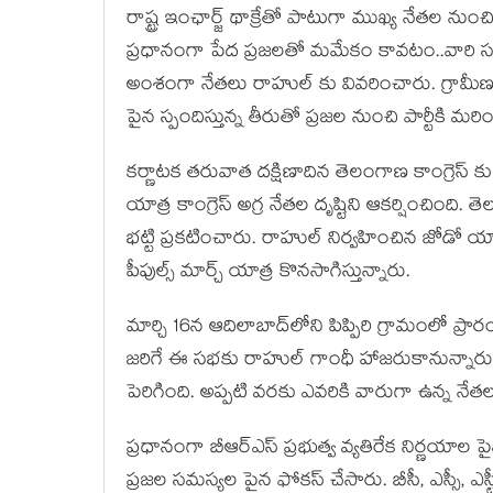
రాష్ట్ర ఇంఛార్జ్ థాక్రేతో పాటుగా ముఖ్య నేతల నుంచి 
ప్రధానంగా పేద ప్రజలతో మమేకం కావటం..వారి సమ
అంశంగా నేతలు రాహుల్ కు వివరించారు. గ్రామీణ ప్ర
పైన స్పందిస్తున్న తీరుతో ప్రజల నుంచి పార్టీక
కర్ణాటక తరువాత దక్షిణాదిన తెలంగాణ కాంగ్రెస్ కు 
యాత్ర కాంగ్రెస్ అగ్ర నేతల దృష్టిని ఆకర్షించింది. త
భట్టి ప్రకటించారు. రాహుల్ నిర్వహించిన జోడో యాత
పీపుల్స్ మార్చ్ యాత్ర కొనసాగిస్తున్నారు.
మార్చి 16న ఆదిలాబాద్‌లోని పిప్పిరి గ్రామంల
జరిగే ఈ సభకు రాహుల్ గాంధీ హాజరుకానున్నారు. భ
పెరిగింది. అప్పటి వరకు ఎవరికి వారుగా ఉన్న నేతల
ప్రధానంగా బీఆర్ఎస్ ప్రభుత్వ వ్యతిరేక నిర్ణయాల
ప్రజల సమస్యల పైన ఫోకస్ చేసారు. బీసీ, ఎస్సీ, ఎస్