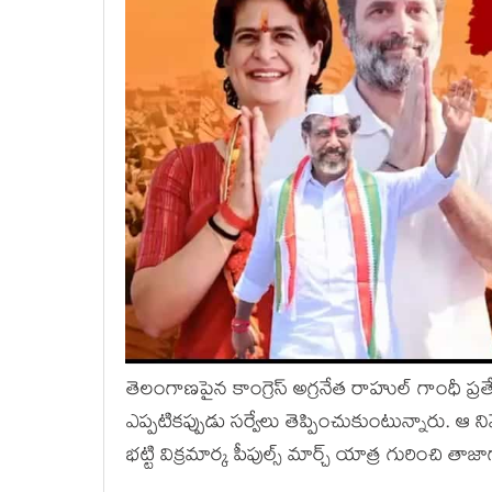
తెలంగాణపైన కాంగ్రెస్ అగ్రనేత రాహుల్ గాంధీ ప్రత
ఎప్పటికప్పుడు సర్వేలు తెప్పించుకుంటున్నారు. ఆ నివ
భట్టి విక్రమార్క పీపుల్స్ మార్చ్ యాత్ర గురించి 