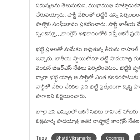
సమస్యలను తెలుసుకుని, ముఖాముఖి మాట్లాడుతూ, స
చేరువయ్యారు. పార్టీ నేతలతో భట్టికి ఉన్న సత్స
పాల్గొని సంఘీభావం ప్రకటించారు. పార్టీ జాతీయ నే
స్పందిస్తూ…కాంగ్రెస్ అధికారంలోకి వస్తే జరిగే ప్ర
భట్టి ప్రజలతో మమేకం అవుతున్న తీరును రాహుల్ 
ఇచ్చారు. జాతీయ స్థాయిలోనూ భట్టి పాదయాత్ర గురించ
వెంటనే బీఆర్ఎస్ నేతలు పర్యటించటం.. భట్టికి స్
ద్వారా భట్టి యాత్ర ఆ పార్టీలో ఎంత కలవరపాటుక
పార్టీలో నేతల చేరికల పైన భట్టి ప్రత్యేకంగా దృష్ట
సాగాలని నిర్ణయించారు.
జూలై 2న ఖమ్మంలో జరిగే సభకు రాహుల్ హాజరు కా
విక్రమార్క పాదయాత్ర ఇతర రాష్ట్రాల్లో కాంగ్రెస్ నేత
Tags
Bhatti Vikramarka
Cognress