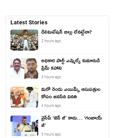
Latest Stories
డీలిమిటేషన్ బిల్లు లేన‌ట్టేనా?
2 hours ago
అధికార పార్టీ ఎమ్మెల్యే కుమారుడి
ప్రేమ్ కహాని
3 hours ago
మరో రెండు ఎయిమ్స్ ఆసుపత్రుల
కోసం జనసేన వినతి
4 hours ago
వైసీపీ ‘జెన్ జీ’ కాదు… ‘గంజాయ్
జీ’
5 hours ago