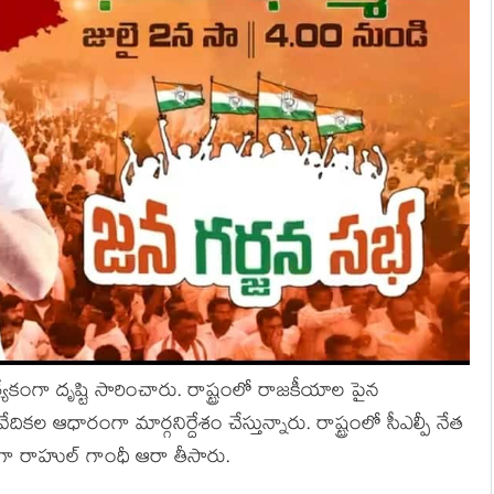
్యేకంగా దృష్టి సారించారు. రాష్ట్రంలో రాజకీయాల పైన
ేదికల ఆధారంగా మార్గనిర్దేశం చేస్తున్నారు. రాష్ట్రంలో సీఎల్పీ నేత
తాజాగా రాహుల్ గాంధీ ఆరా తీసారు.