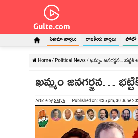
సినిమా వార్తలు
రాజకీయ వార్తలు
ఫోటో గ
Home
/
Political News
/
ఖమ్మం జనగర్జన… భట్టికి అ
ఖమ్మం జనగర్జన… భట్టికి
Article by
Satya
Published on: 4:35 pm, 30 June 2