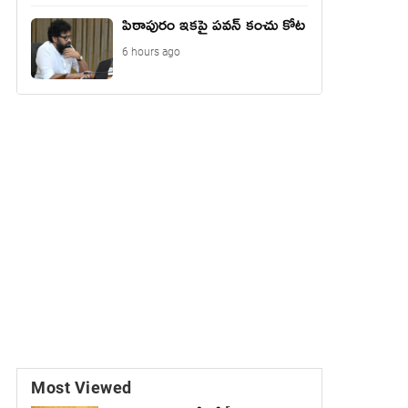
పిఠాపురం ఇకపై పవన్ కంచు కోట
6 hours ago
Most Viewed