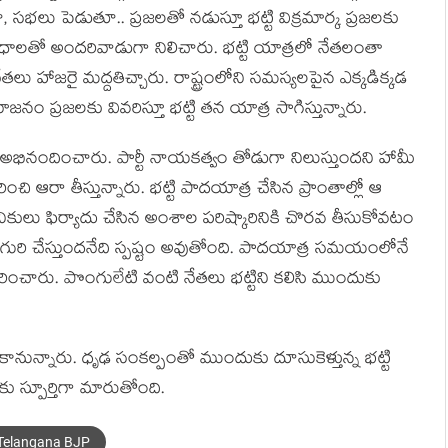
భలు పెడుతూ.. ప్రజలతో నడుస్తూ భట్టి విక్రమార్క ప్రజలకు
ంబంధాలతో అందరివాడుగా నిలిచారు. భట్టి యాత్రలో నేతలంతా
తలు హాజరై మద్దతిచ్చారు. రాష్ట్రంలోని సమస్యలపైన ఎక్కడిక్కడ
యోజనం ప్రజలకు వివరిస్తూ భట్టి తన యాత్ర సాగిస్తున్నారు.
అభినందించారు. పార్టీ నాయకత్వం తోడుగా నిలుస్తుందని హామీ
ి ఆరా తీస్తున్నారు. భట్టి పాదయాత్ర చేసిన ప్రాంతాల్లో ఆ
థానికులు ఫిర్యాదు చేసిన అంశాల పరిష్కారినికి చొరవ తీసుకోవటం
ు గురి చేస్తుందనేది స్పష్టం అవుతోంది. పాదయాత్ర సమయంలోనే
ి సారించారు. పొంగులేటి వంటి నేతలు భట్టిని కలిసి ముందుకు
నున్నారు. ధృఢ సంకల్పంతో ముందుకు దూసుకెళ్తున్న భట్టి
లకు స్పూర్తిగా మారుతోంది.
Telangana BJP