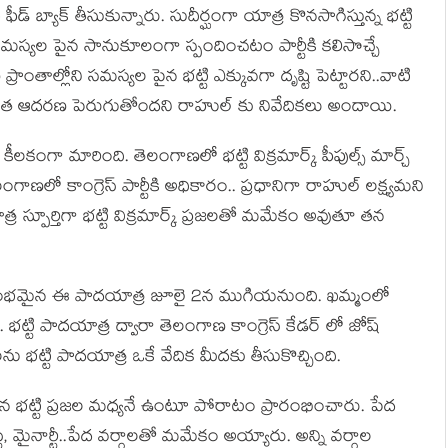
ఫీడ్ బ్యాక్ తీసుకున్నారు. సుదీర్ఘంగా యాత్ర కొనసాగిస్తున్న భట్టి
స్యల పైన సానుకూలంగా స్పందించటం పార్టీకి కలిసొచ్చే
ాంతాల్లోని సమస్యల పైన భట్టి ఎక్కువగా దృష్టి పెట్టారని..వాటి
ి మరింత ఆదరణ పెరుగుతోందని రాహుల్ కు నివేదికలు అందాయి.
కీలకంగా మారింది. తెలంగాణలో భట్టి విక్రమార్క్ పీపుల్స్ మార్చ్
ెలంగాణలో కాంగ్రెస్ పార్టీకి అధికారం.. ప్రధానిగా రాహుల్ లక్ష్యమని
్ర స్పూర్తిగా భట్టి విక్రమార్క్ ప్రజలతో మమేకం అవుతూ తన
ో ప్రారంభమైన ఈ పాదయాత్ర జూలై 2న ముగియనుంది. ఖమ్మంలో
ట్టి పాదయాత్ర ద్వారా తెలంగాణ కాంగ్రెస్ కేడర్ లో జోష్
ను భట్టి పాదయాత్ర ఒకే వేదిక మీదకు తీసుకొచ్చింది.
 పైన భట్టి ప్రజల మధ్యనే ఉంటూ పోరాటం ప్రారంభించారు. పేద
టీ, మైనార్టీ..పేద వర్గాలతో మమేకం అయ్యారు. అన్ని వర్గాల