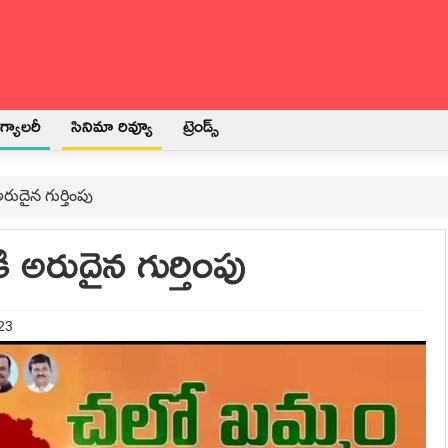
్యాలరీ
సినిమా రివ్యూ
ట్రెండ్స్
రుదైన గుర్తింపు
 అరుదైన గుర్తింపు
023