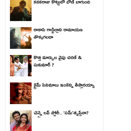
కనకరాజు కొట్టులో బోణీ బాగుంది
రాకాసి గాడ్జిల్లాని రామాయణ
తొక్కగలదా
కొత్త మార్పుల వైపు చరణ్ &
సుకుమార్ ?
క్రైమ్ సినిమాలు ఇంకెన్ని తీస్తారయ్యా
చెన్నై లవ్ స్టోరీ... ‘సమ్’తృప్తేనా?