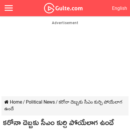
English
Home
/
Political News
/
క‌రోనా దెబ్బ‌కు సీఎం కుర్చి పోయేలాగ
ఉందే
క‌రోనా దెబ్బ‌కు సీఎం కుర్చి పోయేలాగ ఉందే