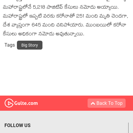
మహారాష్ట్రలోనే 5,218 పాజిటివ్‌ కేసులు నమోదు అయ్యాయి.
మహారాష్ట్రలో ఇప్పటి వరకు కరోనాతో 251 మంది మృతి చెందగా,
దేశ వ్యాప్తంగా 645 మంది చనిపోయారు. ముంబయిలో కరోనా
కేసులు అధికంగా నమోదు అవుతున్నాయి.
Tags
Big Story
Back To Top
FOLLOW US