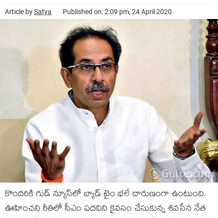
Article by
Satya
Published on: 2:09 pm, 24 April 2020
కొంద‌రికి గుడ్ న్యూస్‌లో బ్యాడ్ టైం భ‌లే దారుణంగా ఉంటుంది.
ఊహించ‌ని రీతిలో సీఎం ప‌ద‌విని కైవ‌సం చేసుకున్న శివ‌సేన నేత