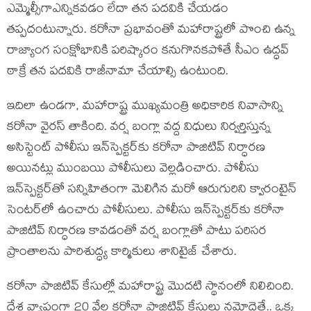
ఎమ్మెల్సీగాఎన్నికవ‌డం లేదా త‌న ప‌ద‌వికి చేయ‌డం
తప్ప‌‌‌దంటున్నారు. కరోనా ప్రభావంతో మహారాష్ట్రలో పొంచి ఉన్న
రాజ్యాంగ సంక్షోభానికి పరిష్కారం కనుగొనకపోతే సీఎం ఉద్ధవ్‌
ఠాక్రే తన పదవికి రాజీనామా చే‌యాల్సి ఉంటుంది.
ఇదిలా ఉండ‌గా, మ‌హారాష్ట్ర ముఖ్యమంత్రి అధికారిక నివాసాన్ని
కరోనా వైరస్‌ తాకింది. వర్ష బంగ్లా వద్ద విధులు నిర్వర్తిస్తున్న
అసిస్టెంట్‌ పోలీసు ఇన్‌స్పెక్టర్‌కు కరోనా పాజిటివ్‌ నిర్ధారణ
అయినట్లు ముంబయి పోలీసులు వెల్లడించారు. పోలీసు
ఇన్‌స్పెక్టర్‌తో సన్నిహితంగా మెలిగిన మరో ఆరుగురిని క్వారంటైన్‌
సెంటర్‌లో ఉంచారు పోలీసులు. పోలీసు ఇన్‌స్పెక్టర్‌కు కరోనా
పాజిటివ్‌ నిర్ధారణ కావడంతో వర్ష బంగ్లాతో పాటు పరిసర
ప్రాంతాలను పారిశుద్ధ్య కార్మికులు శానిటైజ్‌ చేశారు.
కరోనా పాజిటివ్‌ కేసుల్లో మహారాష్ట్ర మొదటి స్థానంలో నిలిచింది.
దేశ వ్యాప్తంగా 20 వేల కరోనా పాజిటివ్‌ కేసులు నమోదైతే.. ఒక్క