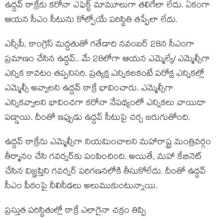
ఉద్ద‌వ్ ఠాక్రేకు క‌రోనా ఎఫె‌క్ట్ మామూలుగా త‌లిగేలా లేదు. ఏకంగా
ఆయ‌న సీఎం సీటును కోల్పోయే ప‌రిస్థితి త‌ప్పేలా లేదు.
ఎన్సీపీ, కాంగ్రెస్‌ మద్దతుతో గతేడాది నవంబర్‌ 28న సీఎంగా
ప్రమాణం చేసిన ఉద్ధవ్‌.. మే 28లోగా ఆయన ఎమ్మెల్యే/ ఎమ్మెల్సీగా
ఎన్నిక కావటం తప్పనిసరి. ప్ర‌త్య‌క్ష ఎన్నిక‌ల‌కంటే ప‌రోక్ష ఎన్నిక‌ల్లో
ఎమ్మెల్సీ అవ్వాల‌ని ఉద్ద‌వ్ ఠాక్రే భావించారు. ఎమ్మెల్సీగా
ఎన్నికవ్వాలని భావించగా కరోనా నేపథ్యంలో ఎన్నికలు వాయిదా
పడ్డాయి. దీంతో ఇప్పుడు ఉద్ద‌వ్ సీటుపై చ‌ర్చ జ‌రుగుతోంది.
ఉద్ద‌వ్ ఠాక్రేను ఎమ్మెల్సీగా నియమించాలని మహారాష్ట్ర మంత్రివర్గం
తీర్మానం చేసి గ‌వ‌ర్న‌ర్‌కు పంపించింది. అయితే, మ‌హా కేబినెట్
చేసిన విజ్ఞప్తిని గవర్నర్‌ పరిగణనలోకి తీసుకోలేదు. దీంతో ఉద్ధవ్‌
సీఎం పీఠంపై నీలినీడలు అలుముకుంటున్నాయి.
ప్ర‌స్తుత ప‌రిస్థితుల్లో ఠాక్రే ఎలాగైనా చ‌క్రం తిప్పి