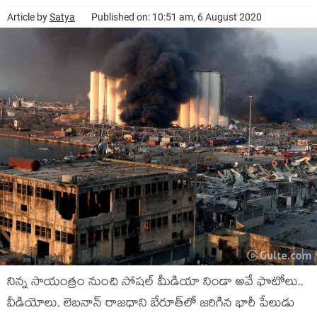
Article by
Satya
Published on: 10:51 am, 6 August 2020
నిన్న సాయంత్రం నుంచి సోష‌ల్ మీడియా నిండా అవే ఫొటోలు..
వీడియోలు. లెబనాన్ రాజధాని బేరూత్‌లో జ‌రిగిన‌ భారీ పేలుడు