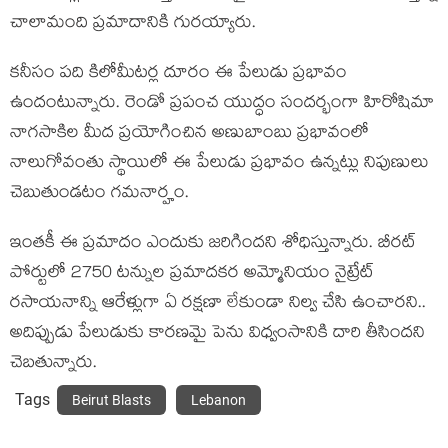
చాలామంది ప్ర‌మాదానికి గుర‌య్యారు.
క‌నీసం ప‌ది కిలోమీట‌ర్ల దూరం ఈ పేలుడు ప్ర‌భావం
ఉందంటున్నారు. రెండో ప్ర‌పంచ యుద్ధం సందర్భంగా హిరోషిమా
నాగ‌సాకిల మీద ప్ర‌యోగించిన అణుబాంబు ప్ర‌భావంలో
నాలుగోవంతు స్థాయిలో ఈ పేలుడు ప్ర‌భావం ఉన్న‌ట్లు నిపుణులు
చెబుతుండ‌టం గ‌మ‌నార్హం.
ఇంత‌కీ ఈ ప్ర‌మాదం ఎందుకు జ‌రిగింద‌ని శోధిస్తున్నారు. బీరట్
పోర్టులో 2750 ట‌న్నుల ప్ర‌మాద‌క‌ర అమ్మోనియం నైట్రేట్
ర‌సాయ‌నాన్ని ఆరేళ్లుగా ఏ ర‌క్ష‌ణా లేకుండా నిల్వ చేసి ఉంచార‌ని..
అదిప్పుడు పేలుడుకు కార‌ణ‌మై పెను విధ్వంసానికి దారి తీసింద‌ని
చెబ‌తున్నారు.
Tags
Beirut Blasts
Lebanon