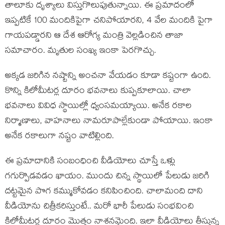
తాలూకు దృశ్యాలు విస్తుగొలుపుతున్నాయి. ఈ ప్ర‌మాదంలో
ఇప్ప‌టికే 100 మందికిపైగా చనిపోయారని, 4 వేల మందికి పైగా
గాయపడ్డారని ఆ దేశ ఆరోగ్య మంత్రి వెల్ల‌డించిన తాజా
స‌మాచారం. మృతుల సంఖ్య ఇంకా పెర‌గొచ్చు.
అక్క‌డ జ‌రిగిన న‌ష్టాన్ని అంచ‌నా వేయ‌డం కూడా క‌ష్టంగా ఉంది.
కొన్ని కిలోమీట‌ర్ల దూరం భ‌వ‌నాలు కుప్ప‌కూలాయి. చాలా
భ‌వ‌నాలు వివిధ స్థాయిల్లో ధ్వంస‌మ‌య్యాయి. అనేక ర‌కాల
నిర్మాణాలు, వాహ‌నాలు నామ‌రూపాల్లేకుండా పోయాయి. ఇంకా
అనేక ర‌కాలుగా న‌ష్టం వాటిల్లింది.
ఈ ప్ర‌మాదానికి సంబంధించి వీడియోలు చూస్తే ఒళ్లు
గ‌గుర్పొడ‌వ‌డం ఖాయం. ముందు చిన్న స్థాయిలో పేలుడు జ‌రిగి
ద‌ట్ట‌మైన పొగ క‌మ్ముకోవ‌డం క‌నిపించింది. చాలామంది దాని
వీడియోను చిత్రీక‌రిస్తుంటే.. మ‌రో భారీ పేలుడు సంభ‌వించి
కిలోమీట‌ర్ల దూరం మొత్తం నాశ‌న‌మైంది. ఇలా వీడియోలు తీస్తున్న