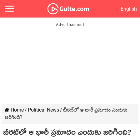
English
Home
/
Political News
/
బీర‌ట్‌లో ఆ భారీ ప్ర‌మాదం ఎందుకు
జ‌రిగింది?
బీర‌ట్‌లో ఆ భారీ ప్ర‌మాదం ఎందుకు జ‌రిగింది?