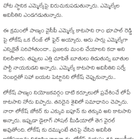
చోట స్థానిక ఎమ్మెల్యేపై విరుచుకుపడుతున్నారు. ఎమ్మెల్యేల
అవినీతిని ఎండగడుతున్నారు.
ఈ క్రమంలో పాణ్యం వైసీపీ ఎమ్మెల్యే కాటసాని రాం భూపాల్ రెడ్డి
పై లోకేష్ ఒక రేంజ్ లో ఫైర్ అయ్యారు. ఆరు సార్లు ఎమ్మెల్యేగా
ఎన్నికైతే సరిపోతుందా.. ప్రజలకు మంచి చేయాలని కదా అని
నిలదీశారు. తప్పులు ఎత్తి చూపితే బూతులు తిడుతున్న బూతుల
పార్టీ నాయకుడని అన్నారు. ఎమ్మెల్యే కాటసాని అవినీతిని సర్వే
నెంబర్లతో సహా బయట పెట్టానని లోకేష్ చెప్పుకున్నారు..
లోకేష్ పాణ్యం నియోజకవర్గం దాటి కర్నూలులో ప్రవేశించే లోపే
కాటసాని నోరు విప్పారు. తనదైన శైలిలో సమాధానం చెప్పారు.
నారా లోకేష్ జోకర్ కు ఎక్కువ బఫూన్ కు తక్కువ అని కాటసాని
అన్నారు. ఇప్పుడా డైలాగ్ సోషల్ మీడియాలో తెగ వైరల్
అవుతోంది. లోకేష్ కు దమ్ముంటే తనపై చేసిన అవినీతి