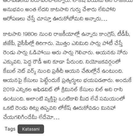
ఆరోపణలను నిరూపించాలన్నారు. లోకేష్ వయసు తన రాజకీయ
అనుభవం అంత లేదని కాటసాని గుర్తు చేశారు లేనిపోని
ఆరోపణలు చేస్తే చూస్తూ ఊరుకోబోమని అన్నారు…
కాటసాని 1980ల నుంచి రాజకీయాల్లో ఉన్నారు కాంగ్రెస్, టీడీపీ,
బీజేపీ, వైసీపీల్లో తిరిగారు. మొత్తం ఎనిమిది సార్లు పోటీ చేస్తే
రెండు సార్లు ఓడిపోయి ఆరు సార్లు గెలిచారు. ఆయనకు నోరు
ఎక్కువని, పెద్ద రౌడీ అని కూడా పేరుంది. నియోజకవర్గంలో
కేబుల్ నెట్ వర్క్ నుంచి ప్రతీదీ ఆయన చేతుల్లోనే ఉంటుంది.
ఆయనపై కేసులు పెట్టేందుకే ప్రత్యర్థులు భయపడతారు. అందుకే
2019 ఎన్నికల అఫిడవిట్ లో క్రిమినల్ కేసులు నిల్ అని రాసి
ఉంటుంది. అలాంటి వ్యక్తిపై ఒంటికాలి మీద లేచే సమయంలో
ఒకటి రెండు తిట్లు తప్పవని లోకేష్ ఊరుకోవడం మినహా
చేయగలిగిందేమీ లేదేమో…
Tags
Katasani