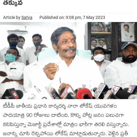
తక్కువ
Article by
Satya
Published on: 9:08 pm, 7 May 2023
టీడీపీ జాతీయ ప్రధాన కార్యదర్శి నారా లోకేష్ యువగళం
పాదయాత్ర 90 రోజులు దాటింది. కొన్ని చోట్ల జనం పలుచగా
కనిపిస్తున్నా మెజార్టీ ప్రదేశాల్లో మాత్రం భారీగా తరలి వస్తున్నారు.
జనాన్ని చూసి రెచ్చిపోయి లోకేష్ మాట్లాడుతున్నారు. వెళ్లిన ప్రతీ