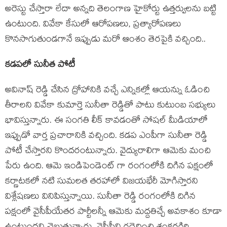
అరెస్టు చేస్తారా లేదా అన్నది తెలంగాణ హైకోర్టు ఉత్తర్వులను బట్టి
ఉంటుంది. వివేకా కేసులో ఆరోపణలు, ప్రత్యారోపణలు
కొనసాగుతుండగానే ఇప్పుడు మరో ఆంశం తెరపైకి వచ్చింది..
కడపలో సునీత పోటీ
అవినాష్ రెడ్డి చేసిన ద్రోహానికి వచ్చే ఎన్నికల్లో ఆయన్ను ఓడించి
తీరాలని వివేకా కుమార్తె సునీతా రెడ్డితో పాటు కుటుంబ సభ్యులు
భావిస్తున్నారు. ఈ సంగతి లీక్ కావడంతో సోషల్ మీడియాలో
ఇప్పుడో వార్త ప్రచారానికి వచ్చింది. కడప ఎంపీగా సునీతా రెడ్డి
పోటీ చేస్తారని కొందరంటున్నారు. వైద్యురాలిగా ఆమెకు మంచి
పేరు ఉంది. ఆమె ఇండిపెండెంట్ గా రంగంలోకి దిగిన పక్షంలో
కర్ణాటకలో నటి సుమలత తరహాలో విజయభేరీ మోగిస్తారని
విశ్లేషణలు వినిపిస్తున్నాయి. సునీతా రెడ్డి రంగంలోకి దిగిన
పక్షంలో వైసీపీయేతర పార్టీలన్నీ ఆమెకు మద్దతిచ్చే అవకాశం కూడా