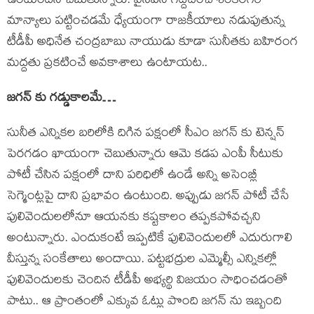
ఉంటుందని చెబుతున్నారు. వైసీపీని గద్దెదించి శంకరగిరి
మాన్యాలు పట్టించడమే ధ్యేయంగా రాజకీయాలు నడుపుతున్న
టీడీపీ అధినేత చంద్రబాబు నాయుడు కూడా సునీతకు బహిరంగ
మద్దతు ప్రకటించే అవకాశాలు ఉంటాయట..
జగన్ కు గడ్డుకాలమే…
సునీత ఎన్నికల బరిలోకి దిగిన పక్షంలో సీఎం జగన్ కు టెన్షన్
పెరగడం ఖాయంగా చెబుతున్నారు ఆమె కడప ఎంపీ సీటుకు
పోటీ చేసిన పక్షంలో దాని పరిధిలో ఉండే అన్ని అసెంబ్లీ
సెగ్మెంట్లపై దాని ప్రభావం ఉంటుంది. అప్పుడు జగన్ పోటీ చేసే
పులివెందులలోనూ ఆయనకు కష్టకాలం తప్పకపోవచ్చని
అంటున్నారు. ఎందుకంటే ఇప్పటికే పులివెందులలో ఎదురుగాలి
వీస్తున్న సంకేతాలు అందాయి. పట్టభద్రుల ఎమ్మెల్సీ ఎన్నికల్లో
పులివెందులకు చెందిన టీడీపీ అభ్యర్థి విజయం సాధించడంతో
పాటు.. ఆ ప్రాంతంలో ఎక్కువ ఓట్లు పొంది జగన్ ను ఇబ్బంది