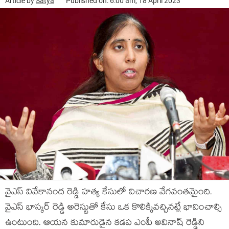
Article by
Satya
Published on: 6:00 am, 18 April 2023
వైఎస్ వివేకానంద రెడ్డి హత్య కేసులో విచారణ వేగవంతమైంది.
వైఎస్ భాస్కర్ రెడ్డి అరెస్టుతో కేసు ఒక కొలిక్కివచ్చినట్లే భావించాల్సి
ఉంటుంది. ఆయన కుమారుడైన కడప ఎంపీ అవినాష్ రెడ్డిని