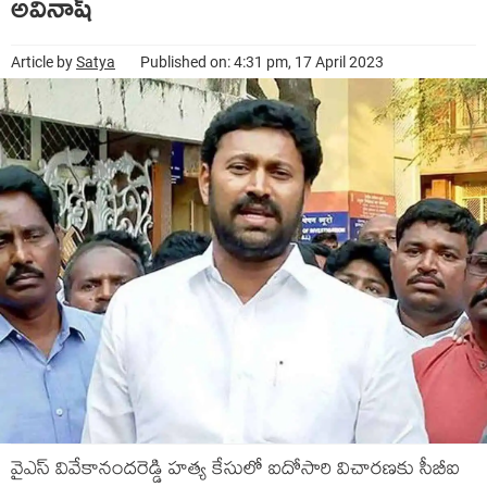
అవినాష్
Article by
Satya
Published on: 4:31 pm, 17 April 2023
వైఎస్ వివేకానంద‌రెడ్డి హ‌త్య కేసులో ఐదోసారి విచార‌ణ‌కు సీబీఐ