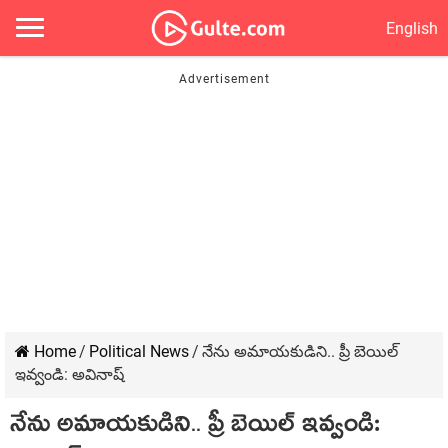
English
Home
/
Political News
/
నేను అమాయ‌కుడిని.. ప్రీ బెయిల్
ఇవ్వండి: అవినాష్
నేను అమాయ‌కుడిని.. ప్రీ బెయిల్ ఇవ్వండి: