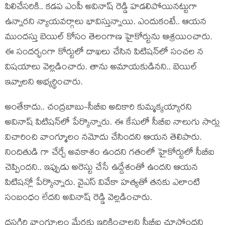
పిలిచేస‌రికి.. క‌డ‌ప ఎంపీ అవినాష్ రెడ్డి హ‌డ‌లిపోయిన‌ట్టుగా
ఉన్నార‌ని న్యాయ‌వ‌ర్గాలు భావిస్తున్నాయి. ఎందుకంటే.. ఆయ‌న
ముంద‌స్తు బెయిల్ కోసం తెలంగాణ హైకోర్టును ఆశ్ర‌యించారు.
ఈ సంద‌ర్భంగా కోర్టులో దాఖ‌లు చేసిన పిటిష‌న్‌లో సంచ‌ల న
విష‌యాలు వెల్ల‌డించారు. తాను అమాయ‌కుడిన‌ని.. బెయిల్
ఇవ్వాల‌ని అభ్య‌ర్థించారు.
అంతేకాదు.. చంద్ర‌బాబు-సీబీఐ అదికారి కుమ్మ‌క్క‌య్యార‌ని
అవినాష్ పిటిష‌న్‌లో పేర్కొన్నారు. ఈ కేసులో సీబీఐ నాలుగు సార్లు
విచారించి వాంగ్మూలం నమోదు చేసిందని ఆయన తెలిపారు.
నిందితుడి గా చేర్చే అవకాశం ఉందని గతంలో హైకోర్టులో సీబీఐ
చెప్పిందని.. ఇప్పుడు అరెస్టు చేసే ఉద్దేశంతో ఉందని ఆయన
పిటిషన్లో పేర్కొన్నారు. వైఎస్ వివేకా హత్యతో తనకు ఎలాంటి
సంబంధం లేదని అవినాష్ రెడ్డి వెల్లడించారు.
దస్తగిరి వాంగ్మూలం మేరకు ఇరికించాలని సీబీఐ చూస్తోందని