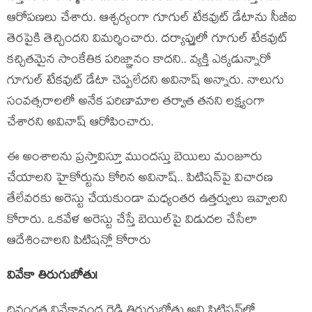
ఆరోపణలు చేశారు. ఆశ్చర్యంగా గూగుల్ టేకవుట్ డేటాను సీబీఐ
తెరపైకి తెచ్చిందని విమర్శించారు. దర్యాప్తులో గూగుల్ టేకవుట్
కచ్చితమైన సాంకేతిక పరిజ్ఞానం కాదని.. వ్యక్తి ఎక్కడున్నారో
గూగుల్ టేకవుట్ డేటా చెప్పలేదని అవినాష్ అన్నారు. నాలుగు
సంవత్సరాలలో అనేక పరిణామాల తర్వాత తనని లక్ష్యంగా
చేశారని అవినాష్ ఆరోపించారు.
ఈ అంశాలను ప్రస్తావిస్తూ ముందస్తు బెయిలు మంజూరు
చేయాలని హైకోర్టును కోరిన అవినాష్.. పిటిషన్‌పై విచారణ
తేలేవరకు అరెస్టు చేయకుండా మధ్యంతర ఉత్తర్వులు ఇవ్వాలని
కోరారు. ఒకవేళ అరెస్టు చేస్తే బెయిల్‌పై విడుదల చేసేలా
ఆదేశించాలని పిటిషన్లో కోరారు
వివేకా తిరుగుబోతు!
దివంగ‌త వివేకానంద రెడ్డి తిరుగుబోతు అని పిటిష‌న్‌లో