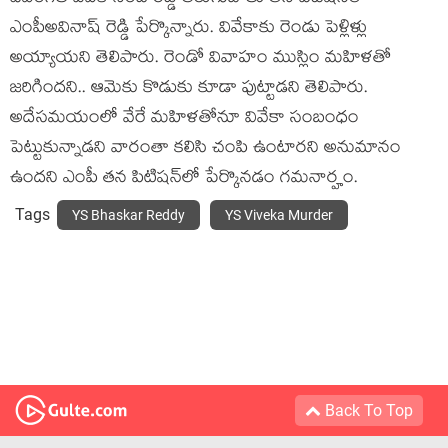
ఎంపీఅవినాష్ రెడ్డి పేర్కొన్నారు. వివేకాకు రెండు పెళ్లిళ్లు
అయ్యాయ‌ని తెలిపారు. రెండో వివాహం ముస్లిం మ‌హిళ‌తో
జ‌రిగింద‌ని.. ఆమెకు కొడుకు కూడా పుట్టాడని తెలిపారు.
అదేస‌మ‌యంలో వేరే మ‌హిళ‌తోనూ వివేకా సంబంధం
పెట్టుకున్నాడ‌ని వారంతా క‌లిసి చంపి ఉంటార‌ని అనుమానం
ఉంద‌ని ఎంపీ త‌న పిటిష‌న్‌లో పేర్కొన‌డం గ‌మ‌నార్హం.
Tags
YS Bhaskar Reddy
YS Viveka Murder
Back To Top