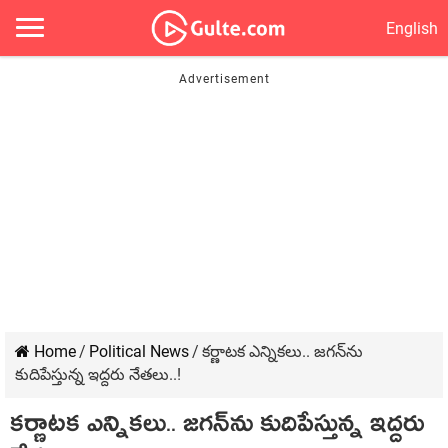
English
Home
/
Political News
/
క‌ర్ణాట‌క ఎన్నిక‌లు.. జ‌గ‌న్‌ను
కుదిపేస్తున్న ఇద్ద‌రు నేత‌లు..!
క‌ర్ణాట‌క ఎన్నిక‌లు.. జ‌గ‌న్‌ను కుదిపేస్తున్న ఇద్ద‌రు