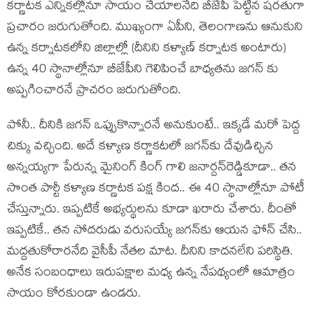
క‌ర్ణాట‌క ఎన్నిక‌ల్లోనూ సాయం చేయాల‌నేది బీజేపీ పెట్టిన ష‌ర‌తుగా
ప్ర‌చారం జ‌రుగుతోంది. ముఖ్యంగా ఏపీని, తెలంగాణ‌ను ఆనుకుని
ఉన్న క‌ర్నాట‌క‌లోని జిల్లాల్లో (దీనిని క‌ళ్యాణ్ క‌ర్నాట‌క అంటారు)
ఉన్న 40 స్థానాల్లోనూ బీజేపీని గెలిపించే బాధ్య‌త‌ను జ‌గ‌న్ కు
అప్ప‌గించార‌నే ప్రాచ‌రం జ‌రుగుతోంది.
పోనీ.. దీనికి జ‌గ‌న్ ఒప్పుకొన్నార‌నే అనుకుంటే.. ఇక్క‌డే మ‌రో పెద్ద
చిక్కు వ‌చ్చింది. అదే క‌ళ్యాణ క‌ర్ణాక‌ట‌లో జ‌గ‌న్‌కు దేవుడిచ్చిన
అన్న‌య్య‌గా పేరున్న మైనింగ్ కింగ్ గాలి జ‌నార్ద‌న్‌రెడ్డికూడా.. త‌న
సొంత పార్టీ క‌ళ్యాణ క‌ర్ణాట‌క ప‌క్ష కింద‌.. ఈ 40 స్థానాల్లోనూ పోటీ
చేస్తున్నారు. ఇప్ప‌టికే అభ్య‌ర్థుల‌ను కూడా ఖ‌రారు చేశారు. దీంతో
ఇప్ప‌టికే.. త‌న సోద‌రుడు వ‌రుస‌య్యే జ‌గ‌న్‌కు ఆయ‌న ఫోన్ చేసి..
మ‌ద్ద‌తుకోరార‌నేది వైసీపీ నేత‌ల మాట‌. దీనిని కాద‌న‌లేని ప‌రిస్థితి.
అనేక సంబంధాలు ఇరుప‌క్షాల మ‌ధ్య ఉన్న నేప‌థ్యంలో ఆమాత్రం
సాయం కోర‌కుండా ఉండ‌రు.