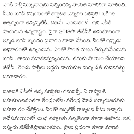
ఎంకి పెళ్లి సుబ్బిచావుకు వ‌చ్చింద‌న్న సామెత మాదిరిగా మారింది..
సీఎం జ‌గ‌న్ విష‌యంలో క‌ర్ణాట‌క ఎన్నిక‌ల ప‌రిస్థితి.! ఒకింత
ఆశ్చ‌ర్యంగా ఉన్న‌ప్ప‌టికీ.. నిజ‌మే. ఎందుకంటే.. ఇది ఏపీకి
పొరుగున ఉన్న‌రాష్ట్రం. పైగా 2018లో బీజేపీకి అనుకూలంగా
ఇక్క‌డ జ‌గ‌న్ బృందం ప్ర‌చారం కూడా చేసింది. దీంతో ఇప్పుడు
అధికారంలో ఉన్నందున‌.. ఎంతో కొంత రుణం తీర్చుకునేందుకు
జ‌గ‌న్‌.. తాము స‌హ‌క‌రిస్తున్నందున‌.. త‌మ‌కు సాయం చేయాల‌ని
బీజేపీ.. రెండు పార్టీలు ఇద్ద‌రు నాయ‌కుల మ‌ధ్య డీల్ కుదిరిన‌ట్టు
స‌మాచారం.
నిజానికి ఏపీలో ఉన్న ప‌రిస్థితిని గ‌మ‌నిస్తే.. ఏ రాష్ట్రానికీ
స‌హ‌క‌రించ‌నంత‌గా కేంద్రంలోని న‌రేంద్ర మోడీ స‌ర్కారుజ‌గ‌న్‌కు
స‌హ‌కా రం చేస్తోంది. దీంతో ఇప్ప‌టికే రాజ్య‌స‌భ సీటు ఇచ్చారు.
అదేస‌మ‌యంలో వివిధ చ‌ట్టాల‌కు ప‌చ్చ‌జెండా కూడా ఊపారు. ఇక‌,
ఇప్పుడు బీజేపీకిప్రాణ‌సంక‌టం.. ప్రాణ ప్ర‌దంగా కూడా మారిన