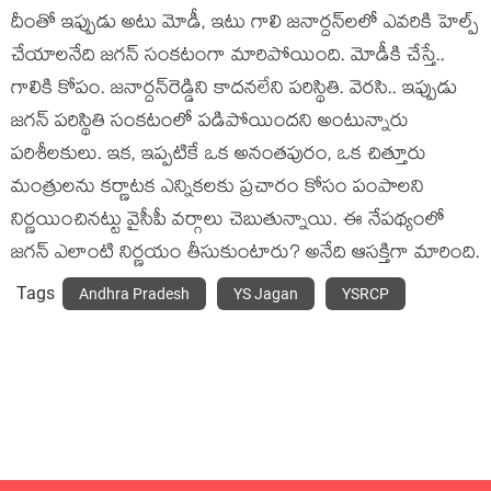
దీంతో ఇప్పుడు అటు మోడీ, ఇటు గాలి జ‌నార్ద‌న్‌ల‌లో ఎవ‌రికి హెల్ప్
చేయాల‌నేది జ‌గ‌న్ సంక‌టంగా మారిపోయింది. మోడీకి చేస్తే..
గాలికి కోపం. జ‌నార్ద‌న్‌రెడ్డిని కాద‌న‌లేని ప‌రిస్థితి. వెర‌సి.. ఇప్పుడు
జ‌గ‌న్ ప‌రిస్థితి సంక‌టంలో ప‌డిపోయింద‌ని అంటున్నారు
ప‌రిశీల‌కులు. ఇక‌, ఇప్ప‌టికే ఒక అనంత‌పురం, ఒక చిత్తూరు
మంత్రుల‌ను క‌ర్ణాట‌క ఎన్నిక‌ల‌కు ప్ర‌చారం కోసం పంపాల‌ని
నిర్ణ‌యించిన‌ట్టు వైసీపీ వ‌ర్గాలు చెబుతున్నాయి. ఈ నేప‌థ్యంలో
జ‌గ‌న్ ఎలాంటి నిర్ణ‌యం తీసుకుంటారు? అనేది ఆస‌క్తిగా మారింది.
Tags
Andhra Pradesh
YS Jagan
YSRCP