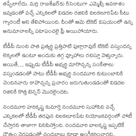
తప్పేలాలేదు. మర్రి రాజశేఖర్‌కు రీసెంటుగా ఎమ్మెల్సీ అవకాశం
ఇవ్వడంతో వచ్చే ఎన్నికలలో విడదల రజినికి చిలకలూరిపేట సీటు
గ్యారంటీ అని తేలిపోయింది. దీంతో ఆమె టికెట్ విషయంలో ఉన్న
అనుమానాలన్నీ పటాపంచలై ఫ్రీ అయిపోయారు.
టీడీపీ నుంచి పాత ప్రత్యర్థి ప్రత్తిపాటి పుల్లారావుకే టికెట్ వస్తుందన్న
లెక్కలలో ఉంటూ అందుకు తగ్గ వ్యూహాలు రచిస్తూ వెళ్తున్నారు.
అయితే… ఇప్పుడు టీడీపీ అభ్యర్థి మారొచ్చన్న సంకేతాలు
వస్తుండడంతో పాటు టీడీపీ అభ్యర్థి నందమూరి కుటుంబానికి
చెందినవారు కావొచ్చన్న ప్రచారం జరుగుతుండడంతో విడదల
రజినికి కొత్త టెన్షన్ మొదలైందట.
నందమూరి హరికృష్ణ కుమార్తె నందమూరి సుహాసిని వచ్చే
ఎన్నికలలో టీడీపీ తరఫున చిలకలూరిపేట నియోజకవర్గంలో పోటీ
చేస్తారని తాజాగా వినిపిస్తోంది. నందమూరి బాలకృష్ణ ఇప్పటికే
దౌత్యం నెరపడంతో చంద్రబాబు కూడా అంగీకరించారని..