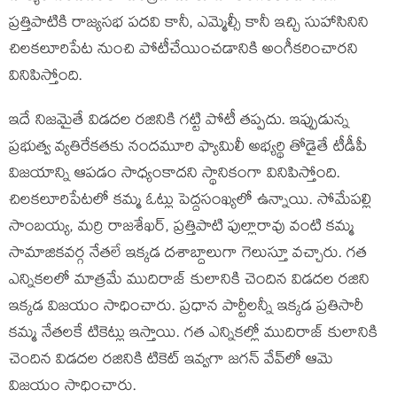
ప్రత్తిపాటికి రాజ్యసభ పదవి కానీ, ఎమ్మెల్సీ కానీ ఇచ్చి సుహాసినిని
చిలకలూరిపేట నుంచి పోటీచేయించడానికి అంగీకరించారని
వినిపిస్తోంది.
ఇదే నిజమైతే విడదల రజినికి గట్టి పోటీ తప్పదు. ఇప్పుడున్న
ప్రభుత్వ వ్యతిరేకతకు నందమూరి ఫ్యామిలీ అభ్యర్థి తోడైతే టీడీపీ
విజయాన్ని ఆపడం సాధ్యంకాదని స్థానికంగా వినిపిస్తోంది.
చిలకలూరిపేటలో కమ్మ ఓట్లు పెద్దసంఖ్యలో ఉన్నాయి. సోమేపల్లి
సాంబయ్య, మర్రి రాజశేఖర్, ప్రత్తిపాటి పుల్లారావు వంటి కమ్మ
సామాజికవర్గ నేతలే ఇక్కడ దశాబ్దాలుగా గెలుస్తూ వచ్చారు. గత
ఎన్నికలలో మాత్రమే ముదిరాజ్ కులానికి చెందిన విడదల రజిని
ఇక్కడ విజయం సాధించారు. ప్రధాన పార్టీలన్నీ ఇక్కడ ప్రతిసారీ
కమ్మ నేతలకే టికెట్లు ఇస్తాయి. గత ఎన్నికల్లో ముదిరాజ్ కులానికి
చెందిన విడదల రజినికి టికెట్ ఇవ్వగా జగన్ వేవ్‌లో ఆమె
విజయం సాధించారు.