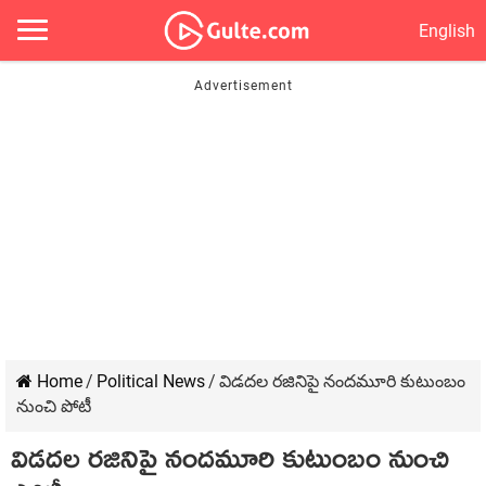
English
Home
/
Political News
/
విడదల రజినిపై నందమూరి కుటుంబం
నుంచి పోటీ
విడదల రజినిపై నందమూరి కుటుంబం నుంచి