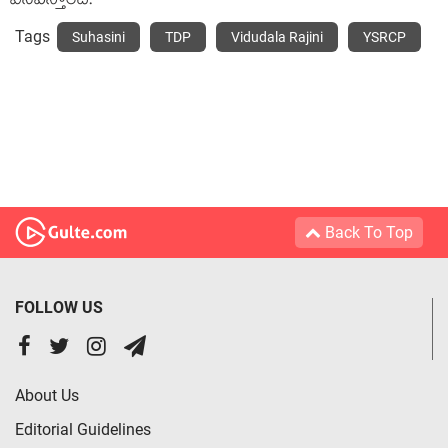
వినిపిస్తోంది.
Tags
Suhasini
TDP
Vidudala Rajini
YSRCP
Back To Top
FOLLOW US
About Us
Editorial Guidelines