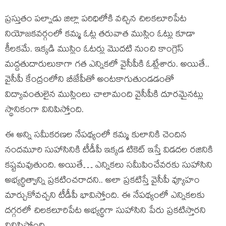
ప్రస్తుతం పల్నాడు జిల్లా పరిధిలోకి వచ్చిన చిలకలూరిపేట
నియోజకవర్గంలో కమ్మ ఓట్ల తరువాత ముస్లిం ఓట్లు కూడా
కీలకమే. ఇక్కడి ముస్లిం ఓటర్లు మొదటి నుంచి కాంగ్రెస్
మద్దతుదారులుకాగా గత ఎన్నికలో వైసీపీకి ఓట్లేశారు. అయితే..
వైసీపీ కేంద్రంలోని బీజేపీతో అంటకాగుతుండడంతో
విద్యావంతులైన ముస్లింలు చాలామంది వైసీపీకి దూరమైనట్లు
స్థానికంగా వినిపిస్తోంది.
ఈ అన్ని సమీకరణల నేపథ్యంలో కమ్మ కులానికి చెందిన
నందమూరి సుహాసినికి టీడీపీ ఇక్కడ టికెట్ ఇస్తే విడదల రజినికి
కష్టమవుతుంది. అయితే… ఎన్నికలు సమీపించేవరకు సుహాసిని
అభ్యర్థిత్వాన్ని ప్రకటించరాదని.. అలా ప్రకటిస్తే వైసీపీ వ్యూహం
మార్చుకోవచ్చని టీడీపీ భావిస్తోంది. ఈ నేపథ్యంలో ఎన్నికలకు
దగ్గరలో చిలకలూరిపేట అభ్యర్థిగా సుహాసిని పేరు ప్రకటిస్తారని