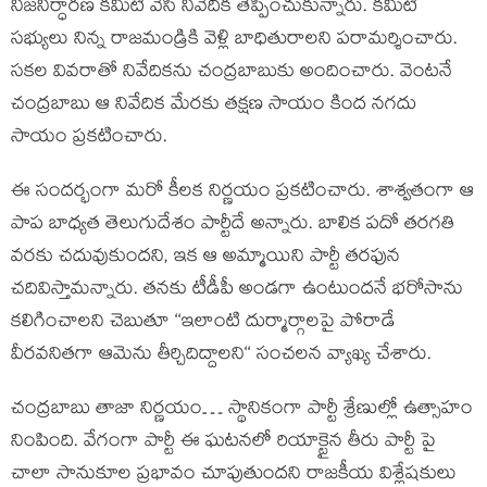
నిజనిర్ధారణ కమిటీ వేసి నివేదిక తెప్పించుకున్నారు. కమిటీ
సభ్యులు నిన్న రాజమండ్రికి వెళ్లి బాధితురాలని పరామర్శించారు.
సకల వివరాతో నివేదికను చంద్రబాబుకు అందించారు. వెంటనే
చంద్రబాబు ఆ నివేదిక మేరకు తక్షణ సాయం కింద నగదు
సాయం ప్రకటించారు.
ఈ సందర్భంగా మరో కీలక నిర్ణయం ప్రకటించారు. శాశ్వతంగా ఆ
పాప బాధ్యత తెలుగుదేశం పార్టీదే అన్నారు. బాలిక పదో తరగతి
వరకు చదువుకుందని, ఇక ఆ అమ్మాయిని పార్టీ తరఫున
చదివిస్తామన్నారు. తనకు టీడీపీ అండగా ఉంటుందనే భరోసాను
కలిగించాలని చెబుతూ ‘‘ఇలాంటి దుర్మార్గాలపై పోరాడే
వీరవనితగా ఆమెను తీర్చిదిద్దాలని‘‘ సంచలన వ్యాఖ్య చేశారు.
చంద్రబాబు తాజా నిర్ణయం… స్థానికంగా పార్టీ శ్రేణుల్లో ఉత్సాహం
నింపింది. వేగంగా పార్టీ ఈ ఘటనలో రియాక్టైన తీరు పార్టీ పై
చాలా సానుకూల ప్రభావం చూపుతుందని రాజకీయ విశ్లేషకులు