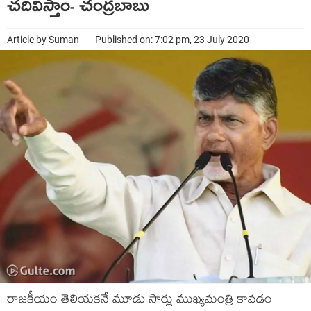
చదివిస్తాం- చంద్రబాబు
Article by
Suman
Published on: 7:02 pm, 23 July 2020
రాజకీయం తెలియకనే మూడు సార్లు ముఖ్యమంత్రి కావడం