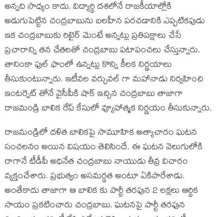
అన్నది సాధ్యం కాదు. విద్యార్థి దశలోనే రాజకీయాల్లోకి
అడుగుపెట్టిన చంద్రబాబును బలహీన పరచడానికి ఎప్పటికపుడు
ఇక చంద్రబాబుకు రిటైర్ మెంటే అన్నట్లు ప్రతిపక్షాలు చేసే
ప్రచారాన్ని తన చేతలతో చంద్రబాబు పటాపంచలు చేస్తున్నారు.
తానింకా ఫుల్ ఫాంలో ఉన్నట్లు కొన్ని కీలక నిర్ణయాలు
తీసుకుంటున్నారు. ఇటీవల వర్చువల్ గా మహానాడు నిర్వహించి
ఇంటర్నెట్ తోనే వైసీపీకి షాక్ ఇచ్చిన చంద్రబాబు తాజాగా
రాజమండ్రి బాలిక రేప్ కేసులో వ్యూహాత్మక నిర్ణయం తీసుకున్నారు.
రాజమండ్రిలో దళిత బాలికపై సామూహిక అత్యాచారం ఘటన
సంచలనం అయిన విషయం తెలిసిందే. ఈ ఘటన వెలుగులోకి
రాగానే టీడీపీ అధినేత చంద్రబాబు నాయుడు తీవ్ర విచారం
వ్యక్తంచేశారు. ప్రభుత్వం అసమర్థత అంటూ ఏకిపారేశాడు.
అంతేకాదు తాజాగా ఆ బాలిక కు పార్టీ తరఫున 2 లక్షలు ఆర్థిక
సాయం ప్రకటించారు చంద్రబాబు. ఘటనపై పార్టీ తరఫున