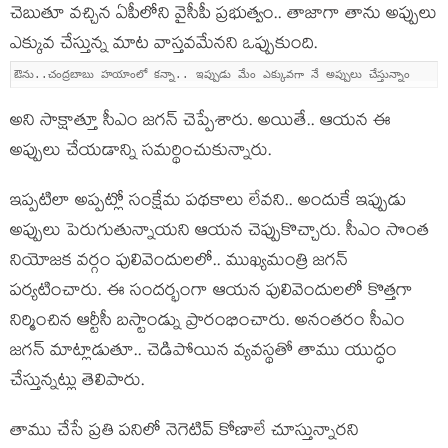
చెబుతూ వ‌చ్చిన ఏపీలోని వైసీపీ ప్ర‌భుత్వం.. తాజాగా తాను అప్పులు
ఎక్కువ చేస్తున్న మాట వాస్త‌వ‌మేన‌ని ఒప్పుకుంది.
ఔను..చంద్ర‌బాబు హ‌యాంలో క‌న్నా.. ఇప్పుడు మేం ఎక్కువ‌గా నే అప్పులు చేస్తున్నాం
అని సాక్షాత్తూ సీఎం జ‌గ‌న్ చెప్పేశారు. అయితే.. ఆయ‌న ఈ
అప్పులు చేయ‌డాన్ని స‌మ‌ర్థించుకున్నారు.
ఇప్పటిలా అప్ప‌ట్లో సంక్షేమ పథకాలు లేవ‌ని.. అందుకే ఇప్పుడు
అప్పులు పెరుగుతున్నాయ‌ని ఆయ‌న చెప్పుకొచ్చారు. సీఎం సొంత
నియోజక వర్గం పులివెందులలో.. ముఖ్యమంత్రి జగన్‌
పర్యటించారు. ఈ సంద‌ర్భంగా ఆయ‌న పులివెందులలో కొత్త‌గా
నిర్మించిన‌ ఆర్టీసీ బస్టాండ్ను ప్రారంభించారు. అనంత‌రం సీఎం
జ‌గ‌న్ మాట్లాడుతూ.. చెడిపోయిన వ్యవస్థతో తాము యుద్ధం
చేస్తున్నట్లు తెలిపారు.
తాము చేసే ప్రతి పనిలో నెగెటివ్ కోణాలే చూస్తున్నారని