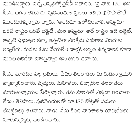
మండిపడ్డారు. వచ్చే ఎన్నికల్లో వైసీపీ నినాదం.. ‘వై నాట్‌ 175’ అని
సీఎం జగన్‌ తెలిపారు. పులివెందుల ప్రజలు ఇచ్చిన భరోసాతోనే
ముందుకెళ్తున్నామ న్నారు. “అందరూ ఆలోచించాలి. అప్పుడూ
ఒకటే రాష్ట్రం ఒకటే బడ్జెట్.. మరి ఇప్పుడూ అదే రాష్ట్రం అదే బడ్జెట్.
అప్పటి ప్రభుత్వం కన్నా ఇప్పటిలా సంక్షేమ పథకాలు ఎందుకు
ఇవ్వలేదు. మనకు ఓటు వేయలేని వాళ్లకీ అర్హత ఉన్నవారికి కూడా
మంచి జరిగేలా చూస్తున్నాం అని జ‌గ‌న్ చెప్పారు.
సీఎం మారడం వల్లే రైతులు, పేదల తలరాతలు మారుతున్నాయని
వ్యాఖ్యానించారు. వృద్ధులు, మహిళలు, చిన్నారుల తలరాతలు
మారుతున్నాయని పేర్కొన్నారు. తమ పాలనలో ఎక్కడా లంచాలు
లేవని తెలిపారు. పులివెందులలో రూ.125 కోట్లతో పనులు
చేపట్టినట్లు తెలిపారు. నాడు-నేడు కింద పాఠశాలల రూపురేఖలు
మారుస్తున్నట్లు వెల్లడించారు.