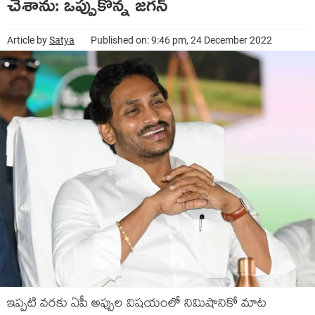
చేశాను: ఒప్పుకొన్న జ‌గ‌న్
Article by
Satya
Published on: 9:46 pm, 24 December 2022
ఇప్ప‌టి వ‌ర‌కు ఏపీ అప్పుల విష‌యంలో నిమిషానికో మాట