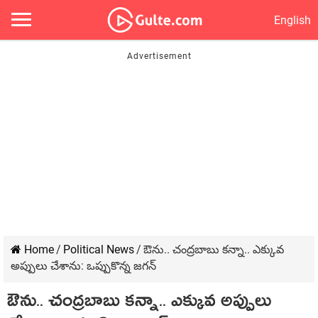
English
Home
/
Political News
/
ఔను.. చంద్ర‌బాబు క‌న్నా.. ఎక్కువ
అప్పులు చేశాను: ఒప్పుకొన్న జ‌గ‌న్
ఔను.. చంద్ర‌బాబు క‌న్నా.. ఎక్కువ అప్పులు