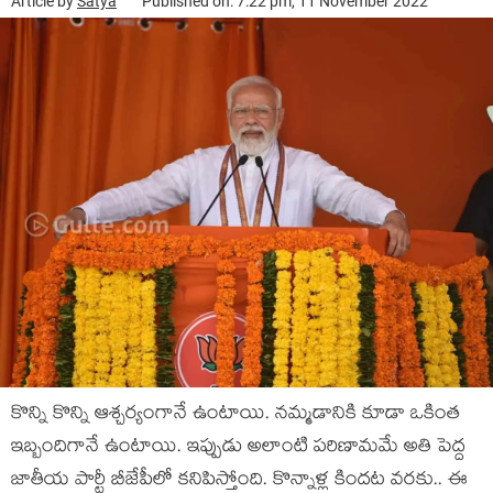
Article by
Satya
Published on: 7:22 pm, 11 November 2022
కొన్ని కొన్ని ఆశ్చ‌ర్యంగానే ఉంటాయి. న‌మ్మ‌డానికి కూడా ఒకింత
ఇబ్బందిగానే ఉంటాయి. ఇప్పుడు అలాంటి ప‌రిణామ‌మే అతి పెద్ద
జాతీయ పార్టీ బీజేపీలో క‌నిపిస్తోంది. కొన్నాళ్ల కింద‌ట వ‌ర‌కు.. ఈ