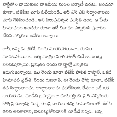
పార్టీలోని నాయ‌కులు వాజ‌పేయి నుంచి అడ్వాణీ వ‌ర‌కు.. అంద‌రూ
కూడా.. బీజేపీని చూసి ఓటేయండి.. ఆర్ ఎస్ ఎస్ సిద్ధాంతాల‌ను
చూసి గెలిపించండి.. అని పిలుపునిచ్చిన ప‌రిస్థితి ఉంది. ఆ సేతు
హిమాచ‌లం అంద‌రూ కూడా ఇదే నినాదం ప‌ట్టుకుని ప్ర‌చారం
చేసిన ఎన్నిక‌లు అనేకం ఉన్నాయి.
కానీ, ఇప్పుడు బీజేపీ రంగు మార‌క‌పోయినా.. రూపం
మార‌క‌పోయినా.. ఆత్మ మాత్రం మారిపోతోంద‌నే కామెంట్లు
వినిపిస్తున్నాయి. ప్ర‌స్తుతం రెండు రాష్ట్రాల్లో ఎన్నిక‌లు
జ‌రుగుతున్నాయి. ఇవి రెండు కూడా బీజేపీ పాలిత రాష్ట్రాలే. ఒక‌టి
హిమాచ‌ల్ ప్ర‌దేశ్‌, రెండు గుజ‌రాత్‌. ఈ రెండు చోట్ల కూడా.. బీజేపీ
త‌న సిద్ధాంతాల‌ను, రాద్ధాంతాల‌ను వ‌దిలేసింది. కేవ‌లం ఒకే ఒక
నాయ‌కుడు.. మోడీని బ్రహ్మస్త్రంగా చూపిస్తోంది. ప్రతి ఎన్నికలకు
కొత్త ప్రభుత్వాన్ని మర్చే సాంప్రదాయం ఉన్న హిమాచ‌లంలో బీజేపీ
తన‌న‌ అధికారాన్ని నిలబెట్టుకోవడానికి మోడీనే స‌ర్వం.. అన్న