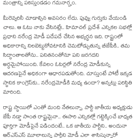
మంత్రాన్ని ప‌ఠిస్తుండ‌డం గ‌మ‌నార్హం.
మీరెవ్వరినీ చూడాల్సిన అవసరం లేదు. పువ్వు గుర్తుకు వేయండి
చాలు. ఆ ఓటు నాకు వేసినట్లే!.. హిమాచల్‌ ప్రదేశ్‌ ఎన్నికల సభల్లో
ప్రధాని నరేంద్ర మోడీ పదేపదే చేసిన అభ్యర్థన ఇది. రాష్ట్రంలో
అధికారాన్ని నిలబెట్టుకోవటానికి చెమటోడ్చుతున్న బీజేపీకి.. త‌మ
సిద్ధాంతాల‌తోను.. ప‌నిత‌నంతోనూ ప‌ని జ‌ర‌గ‌ద‌ని
అర్ధ‌మైపోయింది. కేవలం ఓటర్లలో నరేంద్ర మోడీకున్న
ఆదరణపైనే అధికంగా ఆధారపడుతోంది. చూస్తుంటే పోటీ ఇక్కడ
స్థానిక కాంగ్రెస్‌కు.. నరేంద్రమోడీకి మ‌ధ్య ఉందా? అన్నట్లు ప‌రిస్థితి
మారింది.
రాష్ట్ర స్థాయిలో ఎంతో మంది నేతలున్నా, పార్టీ జాతీయ అధ్యక్షుడు
జేపీ నడ్డా సొంత రాష్ట్రమైనా.. ఈసారి ఎన్నికల్లో గట్టెక్కించే బాధ్యత
పూర్తిగా మోడీపైనే పడిందంటే.. ఒక జాతీయ పార్టీని.. అందునా
ఆర్ఎస్ఎస్ మూలాలున్న పార్టీని మోడీ ఎలా శాసిస్తున్నారో