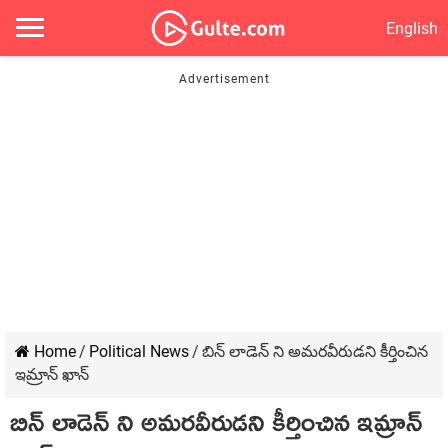
English
Home
/
Political News
/
బిన్ లాడెన్ ని అమరవీరుడని కీర్తించిన
ఇమ్రాన్ ఖాన్
బిన్ లాడెన్ ని అమరవీరుడని కీర్తించిన ఇమ్రాన్