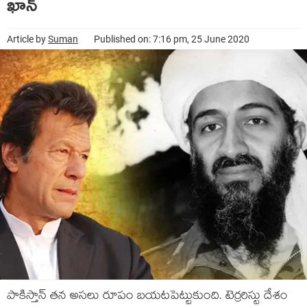
ఖాన్
Article by
Suman
Published on: 7:16 pm, 25 June 2020
పాకిస్తాన్ తన అసలు రూపం బయటపెట్టుకుంది. టెర్రరిస్టు దేశం