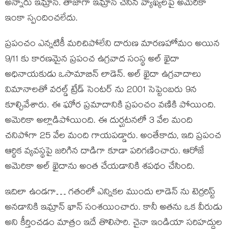
అన్నారు ఇమ్రాన్. తాజాగా ఇమ్రాన్ చేసిన వ్యాఖ్యలపై అమెరికా
ఇంకా స్పందించలేదు.
ప్రపంచం ఎన్నటికీ మరిచిపోలేని దారుణ మారణహోమం అయిన
9/11 కు కారణమైన ప్రపంచ ఉగ్రవాద సంస్థ అల్ ఖైదా
అధినాయకుడు ఒసామాబిన్ లాడెన్. అల్ ఖైదా ఉగ్రవాదాలు
విమానాలతో వరల్డ్ ట్రేడ్ సెంటర్ ను 2001 సెప్టెంబరు 9న
కూల్చివేశారు. ఈ ఘోర ప్రమాదానికి ప్రపంచం వణికి పోయింది.
అమెరికా అల్లాడిపోయింది. ఈ దుర్ఘటనలో 3 వేల మంది
చనిపోగా 25 వేల మంది గాయపడ్డారు. అంతేకాదు, ఇది ప్రపంచ
ఆర్థిక వ్యవస్థపై జరిగిన దాడిగా కూడా పరిగణించారు. ఆరోజే
అమెరికా అల్ ఖైదాను అంత చేయడానికి శపథం చేసింది.
ఇదిలా ఉండగా… గతంలో ఎన్నికల ముందు లాడెన్ ను టెర్రరిస్ట్
అనడానికి ఇమ్రాన్ ఖాన్ సంశయించారు. కానీ అతను ఒక వీరుడు
అని కీర్తించడం మాత్రం ఇదే తొలిసారి. చైనా ఇండియా సరిహద్దుల