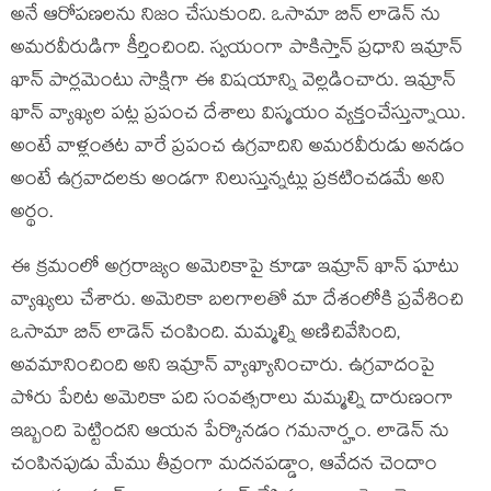
అనే ఆరోపణలను నిజం చేసుకుంది. ఒసామా బిన్ లాడెన్ ను
అమరవీరుడిగా కీర్తించింది. స్వయంగా పాకిస్తాన్ ప్రధాని ఇమ్రాన్
ఖాన్ పార్లమెంటు సాక్షిగా ఈ విషయాన్ని వెల్లడించారు. ఇమ్రాన్
ఖాన్ వ్యాఖ్యల పట్ల ప్రపంచ దేశాలు విస్మయం వ్యక్తంచేస్తున్నాయి.
అంటే వాళ్లంతట వారే ప్రపంచ ఉగ్రవాదిని అమరవీరుడు అనడం
అంటే ఉగ్రవాదలకు అండగా నిలుస్తున్నట్లు ప్రకటించడమే అని
అర్థం.
ఈ క్రమంలో అగ్రరాజ్యం అమెరికాపై కూడా ఇమ్రాన్ ఖాన్ ఘాటు
వ్యాఖ్యలు చేశారు. అమెరికా బలగాలతో మా దేశంలోకి ప్రవేశించి
ఒసామా బిన్ లాడెన్ చంపింది. మమ్మల్ని అణిచివేసింది,
అవమానించింది అని ఇమ్రాన్ వ్యాఖ్యానించారు. ఉగ్రవాదంపై
పోరు పేరిట అమెరికా పది సంవత్సరాలు మమ్మల్ని దారుణంగా
ఇబ్బంది పెట్టిందని ఆయన పేర్కొనడం గమనార్హం. లాడెన్ ను
చంపినపుడు మేము తీవ్రంగా మదనపడ్డాం, ఆవేదన చెందాం