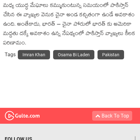
మధ్య యుద్ధ మేఘాలు కమ్ముకుంటున్న సమయంలో పాకిస్తాన్
చేసిన ఈ వ్యాఖ్యల వెనుక చైనా అండ కచ్చితంగా ఉండే అవకాశం
ఉంది. అంతేకాదు, భారత్ – చైనా పోరులో భారత్ కు అమెరికా
మద్దతు దక్కే అవకాశం ఉన్న నేపథ్యంలో పాకిస్తాన్ వ్యాఖ్యలు కీలక
పరిణామం.
Tags
Imran Khan
Osama Bi Laden
Pakistan
Back To Top
FOLLOW US