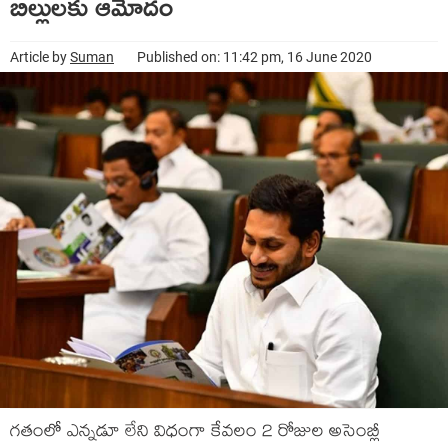
బిల్లులకు ఆమోదం
Article by
Suman
Published on: 11:42 pm, 16 June 2020
గతంలో ఎన్నడూ లేని విధంగా కేవలం 2 రోజుల అసెంబ్లీ