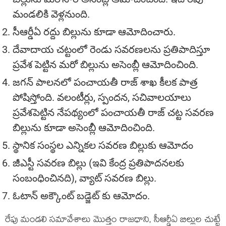
మండలికి వెళ్లనుంది.
సీఆర్డీఏ రద్దు బిల్లును కూడా ఆమోదించారు.
దేవాదాయ చట్టంలో రెండు సవరణలను ప్రతిపాదిస్తూ
ప్రవేశ పెట్టిన మరో బిల్లును అసెంబ్లీ ఆమోదించింది.
జగన్ పాలనలో పంచాయతీ రాజ్ శాఖ కీలక పాత్ర
పోషిస్తోంది. వలంటీర్లు, స్పందన, సచివాలయాలు
ప్రవేశపెట్టిన నేపథ్యంలో పంచాయతీ రాజ్ చట్ట సవరణ
బిల్లును కూడా అసెంబ్లీ ఆమోదించింది.
స్థానిక సంస్థల ఎన్నికల సవరణ బిల్లుకు ఆమోదం
జీఎస్టీ సవరణ బిల్లు (ఇవి కేంద్ర ప్రతిపాదనలకు
సంబంధించినది), వ్యాట్ సవరణ బిల్లు.
ఓటాన్ అక్కౌంట్ బడ్జెట్ కు ఆమోదం.
రేపు మండలి సమావేశాలు మొత్తం రాజధాని, సీఆర్డీఏ బిల్లుల చుట్టే