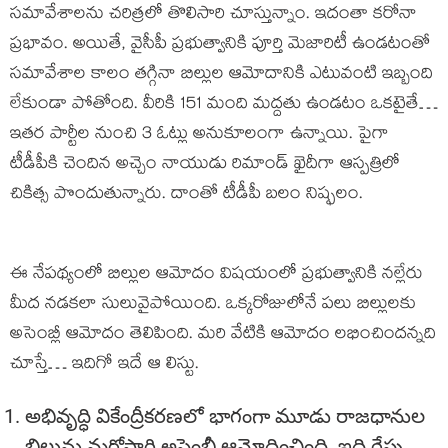
సమావేశాలను చరిత్రలో తొలిసారి చూస్తున్నాం. ఇదంతా కరోనా
ప్రభావం. అయితే, వైసీపీ ప్రభుత్వానికి పూర్తి మెజారిటీ ఉండటంతో
సమావేశాల కాలం తగ్గినా బిల్లుల ఆమోదానికి ఎటువంటి ఇబ్బంది
లేకుండా పోతోంది. వీరికి 151 మంది మద్దతు ఉండటం ఒకటైతే…
ఇతర పార్టీల నుంచి 3 ఓట్లు అనుకూలంగా ఉన్నాయి. పైగా
టీడీపీకి చెందిన అచ్చెం నాయుడు రిమాండ్ ఖైదీగా ఆస్పత్రిలో
చికిత్స పొందుతున్నారు. దాంతో టీడీపీ బలం నిష్ఫలం.
ఈ నేపథ్యంలో బిల్లుల ఆమోదం విషయంలో ప్రభుత్వానికి నల్లేరు
మీద నడకలా సులువైపోయింది. ఒక్కరోజులోనే పలు బిల్లులకు
అసెంబ్లీ ఆమోదం తెలిపింది. మరి వేటికి ఆమోదం లభించిందన్నది
చూస్తే… ఇదిగో ఇదే ఆ లిస్టు.
అభివృద్ధి వికేంద్రీకరణలో భాగంగా మూడు రాజధానుల
బిల్లును మరోసారి అసెంబ్లీ ఆమోదించింది. ఇది రేపు