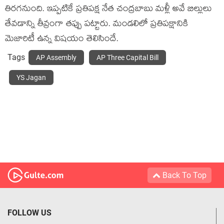
తిరగనుంది. ఇప్పటికే ప్రతిపక్ష నేత చంద్రబాబు మళ్లీ అవే బిల్లులు
తేవడాన్ని తీవ్రంగా తప్పు పట్టారు. మండలిలో ప్రతిపక్షానికి
మెజారిటీ ఉన్న విషయం తెలిసిందే.
Tags
AP Assembly
AP Three Capital Bill
YS Jagan
Back To Top
FOLLOW US