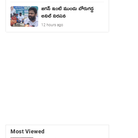
జగన్ ఇంటి ముందు బోరుగడ్డ
అనిల్ నిరసన
12 hours ago
Most Viewed