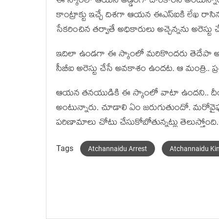
ఈ స్కాంలో ఆయన అడ్డంగా దొరికారని అంటున్నారు
కాంట్రాక్టు ఇచ్చే దిశగా ఆయన ఈఎస్ఐకి లేఖ రాసినట
సేకరించిన తర్వాతే అధికారులు అచ్చెన్నను అరెస్టు చే
ఇదిలా ఉండగా ఈ స్కాంలో మరికొందరు తెదేపా అగ
సీబీఐ అరెస్టు చేసే అవకాశం ఉందట. ఆ మంత్రి.. ప్రత్
ఆయన తనయుడికి ఈ స్కాంలో వాటా ఉందని.. దీంతో ప
అంటున్నారు. చూడాలి ఏం జరుగుతుందో. మరోవై
పరిణామాలు చోటు చేసుకోబోతున్నట్లు తెలుస్తోంది.
Tags
Atchannaidu Arrest
Atchannaidu Ki