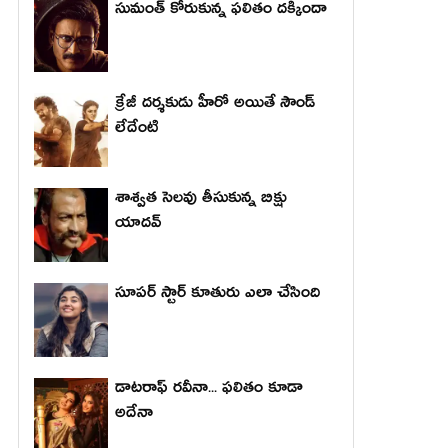
సుమంత్ కోరుకున్న ఫలితం దక్కిందా
క్రేజీ దర్శకుడు హీరో అయితే సౌండ్
లేదేంటి
శాశ్వత సెలవు తీసుకున్న బిక్షు
యాదవ్
సూపర్ స్టార్ కూతురు ఎలా చేసింది
డాటరాఫ్ రవీనా... ఫలితం కూడా
అదేనా