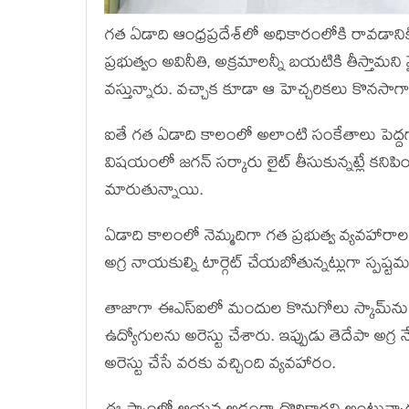
గత ఏడాది ఆంధ్రప్రదేశ్‌లో అధికారంలోకి రావడాన
ప్రభుత్వం అవినీతి, అక్రమాలన్నీ బయటికి తీస్తామని వై
వస్తున్నారు. వచ్చాక కూడా ఆ హెచ్చరికలు కొనసాగ
ఐతే గత ఏడాది కాలంలో అలాంటి సంకేతాలు పెద్ద
విషయంలో జగన్ సర్కారు లైట్ తీసుకున్నట్లే కనిప
మారుతున్నాయి.
ఏడాది కాలంలో నెమ్మదిగా గత ప్రభుత్వ వ్యవహారాలన్ని
అగ్ర నాయకుల్ని టార్గెట్ చేయబోతున్నట్లుగా స్పష్ట
తాజాగా ఈఎస్ఐలో మందుల కొనుగోలు స్కామ్‌ను బయ
ఉద్యోగులను అరెస్టు చేశారు. ఇప్పుడు తెదేపా అగ్ర
అరెస్టు చేసే వరకు వచ్చింది వ్యవహారం.