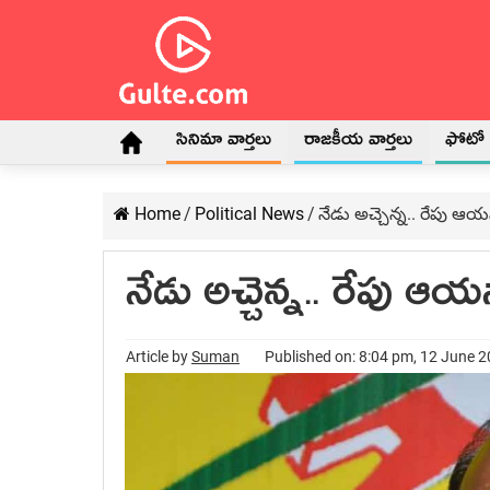
సినిమా వార్తలు
రాజకీయ వార్తలు
ఫోటో గ
Home
/
Political News
/
నేడు అచ్చెన్న.. రేపు ఆ
నేడు అచ్చెన్న.. రేపు ఆ
Article by
Suman
Published on: 8:04 pm, 12 June 