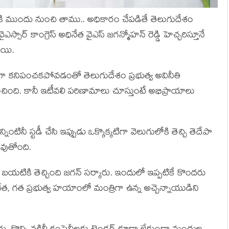
ికి ముందు నుంచి తాము.. అధికారం చేపడితే తెలుగుదేశం
ఎస్సార్ కాంగ్రెస్ అధినేత వైఎస్ జగన్మోహన్ రెడ్డి హెచ్చరిస్తూనే
ాయి.
గా కనిపంచకపోవడంతో తెలుగుదేశం ప్రభుత్వ అవినీతి
ించింది. కానీ ఇటీవలి పరిణామాలు చూస్తుంటే అభిప్రాయాలు
ంటినీ స్టడీ చేసి ఇప్పుడు ఒక్కొక్కటిగా వెలుగులోకి తెచ్చి తెదేపా
మవుతోంది.
టికి తెచ్చింది జగన్ సర్కారు. ఇందులో ఇప్పటికే కొందరు
 నేత, గత ప్రభుత్వ హయాంలో మంత్రిగా ఉన్న అచ్చెన్నాయుడిని