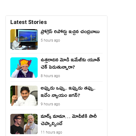
Latest Stories
ప్రోగ్రెస్ రిపోర్టు ఇచ్చిన చంద్ర‌బాబు
5 hours ago
ఉత్త‌రాదిన మోడీ ఇమేజ్‌కు యూత్
చెక్ పెడుతున్నారా?
8 hours ago
అప్పుడు ఒప్పు.. ఇప్పుడు తప్పు..
ఇదేం న్యాయం జగన్?
9 hours ago
మార్క్ మామా… మోదీజీకి సారీ
చెప్పాల్సిందే
11 hours ago