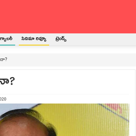
్యాలరీ
సినిమా రివ్యూ
ట్రెండ్స్
యనా?
యనా?
2020