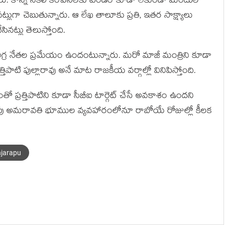
. కొన్ని నకిలీ కంపెనీలకు టెండర్ కూడా లేకుండా మందుల
్లుగా చెబుతున్నారు. ఆ లేఖ తాలూకు ప్రతి, ఇతర సాక్ష్యాలు
సినట్లు తెలుస్తోంది.
్ర నేతల ప్రమేయం ఉందంటున్నారు. మరో మాజీ మంత్రిని కూడా
తిపాటి పుల్లారావు అనే మాట రాజకీయ వర్గాల్లో వినిపిస్తోంది.
్రత్తిపాటిని కూడా సీబీఐ టార్గెట్ చేసే అవకాశం ఉందని
పు అమరావతి భూముల వ్యవహారంలోనూ రాబోయే రోజుల్లో కీలక
njarapu