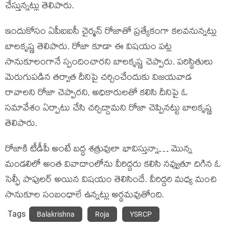
చేస్తున్నట్లు తెలిపారు.
ఇందుకోసం ఏపీఐఐసీ చైర్మన్ రోజాతో ప్రత్యేకంగా కలవనున్నట్లు
బాలకృష్ణ తెలిపారు. రోజా కూడా ఈ విషయం పట్ల
సానుకూలంగానే స్పందించారని బాలకృష్ణ చెప్పారు. పరిస్థితులు
మెరుగుపడిన తర్వాత దీనిపై చర్చించేందుకు విజయవాడ
రావాలని రోజా చెప్పారని, అధికారులతో కలిసి దీనిపై ఓ
సమావేశం ఏర్పాటు చేసి చర్చిద్దామని రోజా చెప్పినట్టు బాలకృష్ణ
తెలిపారు.
రోజాకి టీడీపీ అంటే బద్ధ శత్రువులా భావిస్తున్నా… మొన్న
మండలిలో అంత వివాదాంలోను వీరిద్దరు కలిసి నవ్వుతూ దిగిన ఓ
సెల్ఫీ పాపులర్ అయిన విషయం తెలిసిందే. వీరిద్దరి మధ్య మంచి
సానుకూల సంబంధాలే ఉన్నట్లు అర్థమవుతోంది.
Tags
Balakrishna
Roja
YSRCP