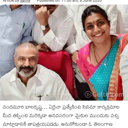
Article by
Satya
Published on: 11:00 am, 8 June 2020
నందమూరి బాలకృష్ణ… ఏదైనా ప్రత్యేకించి సినిమా కార్యక్రమాల
మీద తప్పించి మరెక్కడా అనవసరంగా మైకుల ముందుకు వచ్చి
మాట్లాడానికి తాపత్రయపడడు. అనుకోకుండా ఓ తెలంగాణ