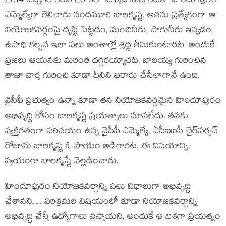
2014 ఎన్నికల కంటే 2019లో ఎక్కువ మెజారిటీతో హిందూపురం
ఎమ్మెల్యేగా గెలిచారు నందమూరి బాలకృష్ణ. అతను ప్రత్యేకంగా ఆ
నియోజకవర్గంపై దృష్టి పెట్టడం, మంచినీరు, సాగునీరు ఇవ్వడం,
ఉపాధి కల్పన ఇలా పలు అంశాల్లో శ్రద్ద తీసుకుంటారట. అందుకే
ప్రజలు ఆయనకు మరింత దగ్గరయ్యారట. బాలయ్య గురించిన
తాజా వార్త గురించి కూడా దీనిని ఖరారు చేసేలాగానే ఉంది.
వైసీపీ ప్రభుత్వం ఉన్నా కూడా తన నియోజకవర్గమైన హిందూపురం
అభివృద్ధి కోసం బాలకృష్ణ ప్రయత్నాలు మానలేదు. తనకు
వ్యక్తిగతంగా పరిచయం ఉన్న వైసీపీ ఎమ్మెల్యే, ఏపీఐఐసీ చైర్‌పర్సన్
రోజాను బాలకృష్ణ ఓ సాయం అడిగారట. ఈ విషయాన్ని
స్వయంగా బాలకృష్ణే వెల్లడించారు.
హిందూపురం నియోజకవర్గాన్ని పలు విధాలుగా అభివృద్ధి
చేశానని… పరిశ్రమల విషయంలో కూడా నియోజకవర్గాన్ని
అభివృద్ధి చేస్తే ఉద్యోగాలు వస్తాయని, అందుకే ఆ దిశగా ప్రయత్నం