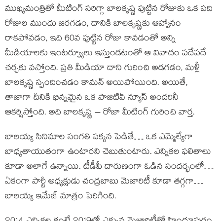
ముఖ్యమంత్రితో మీటింగ్ సరిగ్గా బాలకృష్ణ పుట్టిన రోజుకు ఒక పది
రోజుల ముందు జరగడం, దానికి బాలకృష్ణకు ఆహ్వానం
రాకపోవడం, ఇది 60వ పుట్టిన రోజు కావడంతో అన్ని
మీడియాలకు ఇంటర్వ్యూలు ఇస్తుండటంతో ఆ వివాదం పదేపదే
చర్చకు వస్తోంది. ప్రతి మీడియా దాని గురించి అడగడం, మళ్లీ
బాలకృష్ణ స్పందించడం కామన్ అయిపోయింది. అయితే,
తాజాగా దీనికి భిన్నమైన ఒక పాజిటివ్ న్యూస్ అందరినీ
ఆకర్షిస్తోంది. అది బాలకృష్ణ – రోజా మీటింగ్ గురించి వార్త.
బాలయ్య సినిమాల సంగతి పక్కన పెడితే… ఒక ఎమ్మెల్యేగా
బాధ్యతాయుతంగా ఉంటారని చెబుతుంటారు. ఎన్నికల ఫలితాలు
కూడా అలాగే ఉన్నాయి. టీడీపీ దారుణంగా ఓడిన సందర్భంలో…
ఏకంగా పార్టీ అధ్యక్షుడు చంద్రబాబు మెజారిటీ కూడా తగ్గగా…
బాలయ్య ఇమేజ్ మాత్రం పెరిగింది.