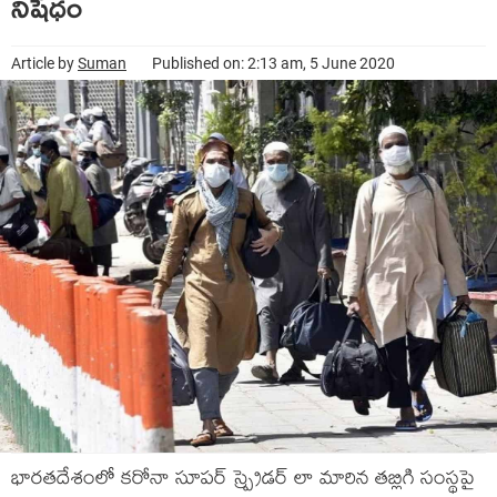
నిషేధం
Article by
Suman
Published on: 2:13 am, 5 June 2020
భారతదేశంలో కరోనా సూపర్ స్ప్రెడర్ లా మారిన తబ్లిగి సంస్థపై