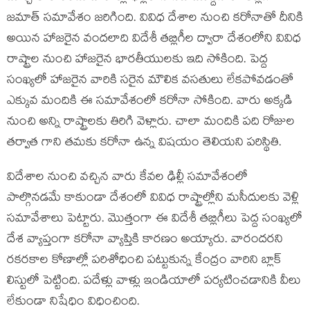
జమాత్ సమావేశం జరిగింది. వివిధ దేశాల నుంచి కరోనాతో దీనికి
అయిన హాజరైన వందలాది విదేశీ తబ్లిగీల ద్వారా దేశంలోని వివిధ
రాష్ట్రాల నుంచి హాజరైన భారతీయులకు ఇది సోకింది. పెద్ద
సంఖ్యలో హాజరైన వారికి సరైన మౌలిక వసతులు లేకపోవడంతో
ఎక్కువ మందికి ఈ సమావేశంలో కరోనా సోకింది. వారు అక్కడి
నుంచి అన్ని రాష్ట్రాలకు తిరిగి వెళ్లారు. చాలా మందికి పది రోజుల
తర్వాత గాని తమకు కరోనా ఉన్న విషయం తెలియని పరిస్థితి.
విదేశాల నుంచి వచ్చిన వారు కేవల ఢిల్లీ సమావేశంలో
పాల్గొనడమే కాకుండా దేశంలో వివిధ రాష్ట్రాల్లోని మసీదులకు వెళ్లి
సమావేశాలు పెట్టారు. మొత్తంగా ఈ విదేశీ తబ్లిగీలు పెద్ద సంఖ్యలో
దేశ వ్యాప్తంగా కరోనా వ్యాప్తికి కారణం అయ్యారు. వారందరని
రకరకాల కోణాల్లో పరిశోధించి పట్టుకున్న కేంద్రం వారిని బ్లాక్
లిస్టులో పెట్టింది. పదేళ్లు వాళ్లు ఇండియాలో పర్యటించడానికి వీలు
లేకుండా నిషేధిం విధించింది.