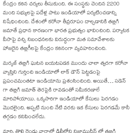
కేంద్రం కఠిన చర్యలు తీసుకుంది. ఈ సంస్థకు చెందిన 2200
మంది సభ్యులపై పదేళ్ల పాటు ఇండియాలో పర్యటించడాన్ని
నిషేధించింది. దేశంలో కరోనా తీవ్రరూపం దాల్చడానికి తబ్లిగి
జమాతే ప్రధాన కారణంగా భారత ప్రభుత్వం భావించింది. పర్యాటక
వీసాపై వచ్చి నిబంధనలకు విరుద్ధంగా మత సమావేశాలకు
హాజరైన తబ్లిగీలపై కేంద్రం కఠినంగా వ్యవహరించింది.
మర్కజ్ తబ్లిగి ఘటన బయటపడక ముందు చాలా త్వరగా కరోనా
వ్యాప్తిని గుర్తించి ఇండియాలో లాక్ డౌన్ పెట్టడంపై
ప్రపంచమంతటా ఇండియాను ప్రశంసించింది. అయితే… సడెన్
గా తబ్లిగి జమాత్ తెరపైకి రావడంతో సమీకరణాలే
మారిపోయాయి. ఒక్కసారిగా ఇండియాలో కేసులు పెరగడం
మొదలైంది. అప్పటి నుంచి నేటి వరకు ఇక కేసులు పెరగడమే కానీ
తగ్గడం కనిపించలేదు.
మార్చి తొలి రెండు వారాల్లో ఢిల్లీలోని నిజాముద్దీన్ లో తబ్లిగి