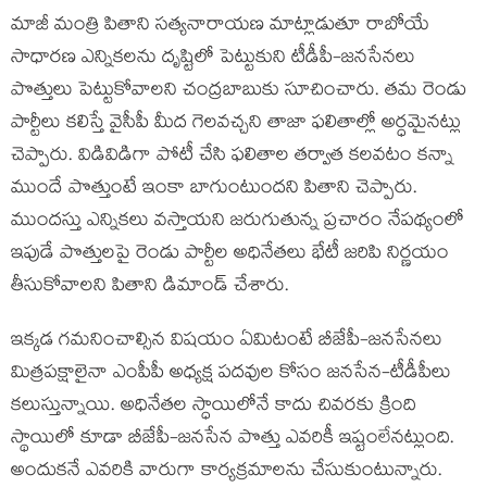
మాజీ మంత్రి పితాని సత్యనారాయణ మాట్లాడుతూ రాబోయే
సాధారణ ఎన్నికలను దృష్టిలో పెట్టుకుని టీడీపీ-జనసేనలు
పొత్తులు పెట్టుకోవాలని చంద్రబాబుకు సూచించారు. తమ రెండు
పార్టీలు కలిస్తే వైసీపీ మీద గెలవచ్చని తాజా ఫలితాల్లో అర్ధమైనట్లు
చెప్పారు. విడివిడిగా పోటీ చేసి ఫలితాల తర్వాత కలవటం కన్నా
ముందే పొత్తుంటే ఇంకా బాగుంటుందని పితాని చెప్పారు.
ముందస్తు ఎన్నికలు వస్తాయని జరుగుతున్న ప్రచారం నేపథ్యంలో
ఇపుడే పొత్తులపై రెండు పార్టీల అధినేతలు భేటీ జరిపి నిర్ణయం
తీసుకోవాలని పితాని డిమాండ్ చేశారు.
ఇక్కడ గమనించాల్సిన విషయం ఏమిటంటే బీజేపీ-జనసేనలు
మిత్రపక్షాలైనా ఎంపీపీ అధ్యక్ష పదవుల కోసం జనసేన-టీడీపీలు
కలుస్తున్నాయి. అధినేతల స్ధాయిలోనే కాదు చివరకు క్రింది
స్థాయిలో కూడా బీజేపీ-జనసేన పొత్తు ఎవరికీ ఇష్టంలేనట్లుంది.
అందుకనే ఎవరికి వారుగా కార్యక్రమాలను చేసుకుంటున్నారు.