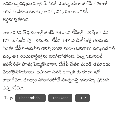
అవసరమైనపుడు మాత్రమే ఏదో మొక్కుబడిగా బీజేపీ నేతలతో
జనసేన నేతలు కలుస్తున్నారన్న విషయం అందరికీ
అర్ధమవుతోంది.
తాజా పరిషత్ ఫలితాల్లో బీజేపీ 28 ఎంపీటీసీల్లో గెలిస్తే జనసేన
177 ఎంపీటీసీల్లో గెలిచింది. టీడీపీ 917 ఎంపీటీసీల్లో గెలిచింది.
దీంతో టీడీపీ-జనసేన గెలిస్తే ఇంకా మంచి ఫలితాలు వచ్చుండేదనే
చర్చ, ఆశ రెండుపార్టీల్లోను పెరిగిపోతోంది. దీన్ని గమనించే
జనసేనతో పొత్తు పెట్టుకోవాలని టీడీపీ నేతల నుండి డిమాండ్లు
మొదలైపోయాయి. బహుశా పవన్ కల్యాణ్ కు కూడా ఇదే
కావాలేమో. చూద్దాం తొందరలోనే పొత్తులపై అనూహ్య ప్రకటన
వస్తుందేమో.
Tags
Chandrababu
Janasena
TDP