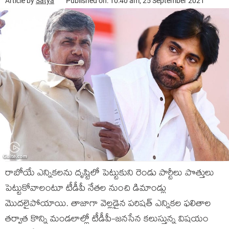
Article by
Satya
Published on: 10:40 am, 25 September 2021
రాబోయే ఎన్నికలను దృష్టిలో పెట్టుకుని రెండు పార్టీలు పొత్తులు
పెట్టుకోవాలంటూ టీడీపీ నేతల నుంచి డిమాండ్లు
మొదలైపోయాయి. తాజాగా వెల్లడైన పరిషత్ ఎన్నికల ఫలితాల
తర్వాత కొన్ని మండలాల్లో టీడీపీ-జనసేన కలుస్తున్న విషయం