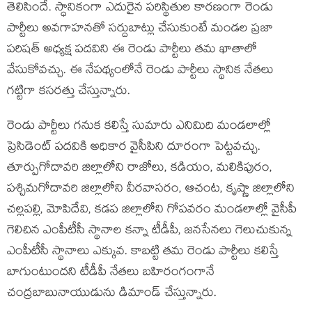
తెలిసిందే. స్ధానికంగా ఎదురైన పరిస్థితుల కారణంగా రెండు
పార్టీలు అవగాహనతో సర్దుబాట్లు చేసుకుంటే మండల ప్రజా
పరిషత్ అధ్యక్ష పదవిని ఈ రెండు పార్టీలు తమ ఖాతాలో
వేసుకోవచ్చు. ఈ నేపథ్యంలోనే రెండు పార్టీలు స్థానిక నేతలు
గట్టిగా కసరత్తు చేస్తున్నారు.
రెండు పార్టీలు గనుక కలిస్తే సుమారు ఎనిమిది మండలాల్లో
ప్రెసిడెంట్ పదవికి అధికార వైసీపిని దూరంగా పెట్టవచ్చు.
తూర్పుగోదావరి జిల్లాలోని రాజోలు, కడియం, మలికిపురం,
పశ్చిమగోదావరి జిల్లాలోని వీరవాసరం, ఆచంట, కృష్ణా జిల్లాలోని
చల్లపల్లి, మోపిదేవి, కడప జిల్లాలోని గోపవరం మండలాల్లో వైసీపీ
గెలిచిన ఎంపీటీసీ స్థానాల కన్నా టీడీపీ, జనసేనలు గెలుచుకున్న
ఎంపీటీసీ స్థానాలు ఎక్కువ. కాబట్టి తమ రెండు పార్టీలు కలిస్తే
బాగుంటుందని టీడీపీ నేతలు బహిరంగంగానే
చంద్రబాబునాయుడును డిమాండ్ చేస్తున్నారు.