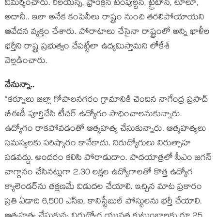
విమర్శించారు. రిలయన్స్, ఫ్రాంక్లిన్ టెంపుల్టన్, ట్రైటాన్, లూలూ,
అదానీ.. ఇలా అనేక కంపెనీలు రాష్ట్రం నుంచి తరలిపోయాయని
ఆవేదన వ్యక్తం చేశారు. పోరాటాలు చేసైనా రాష్ట్రంలో అన్ని ఖాళీల
భర్తీని రాష్ట్ర ప్రభుత్వం చేపట్టేలా ఉద్యమిస్తామని లోకేశ్‌
వెల్లడించారు.
నేనున్నా..
“క‌ర్నూలు జిల్లా గోపాల‌న‌గ‌రం గ్రామానికి చెందిన నాగేంద్ర ప్రసాద్
బీఈడీ పూర్తిచేసి టీచ‌ర్ ఉద్యోగం సాధించాల‌నుకున్నారు.
ఉద్యోగం రాకపోవడంతో ఆత్మహత్య చేసుకున్నారు. ఆత్మహత్యలు
స‌మ‌స్యలకు ప‌రిష్కారం కానేకాదు. నిరుద్యోగులు నిరుత్సాహ
పడవద్దు. అందరం కలిసి పోరాడుదాం. పాదయాత్రలో సీఎం జగన్‌
వాగ్దానం చేసినట్లుగా 2.30 లక్షల ఉద్యోగాలతో కొత్త ఉద్యోగ
క్యాలెండర్‌ను తక్షణమే విడుదల చేయాలి. ఇచ్చిన మాట ప్రకారం
ప్రతి ఏడాది 6,500 ఎస్ఐ, కానిస్టేబుల్ పోస్టులను భర్తీ చేయాలి.
ఆత్మహత్య చేసుకున్న నిరుద్యోగ యువత కుటుంబాలకు రూ.25