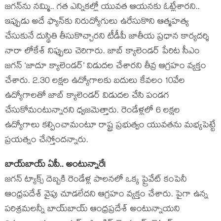
జగన్‌ను న‌మ్మి.. గ‌త ఎన్నిక‌ల్లో యువ‌త ఆయ‌న‌కు ఓట్లేశార‌ని..
ఇప్పుడు అదే ఫ్యాన్‌కు నిరుద్యోగులు ఉరేసుకొని ఆత్మహత్య
చేసుకునే దుస్థితి తీసుకొచ్చారని టీడీపీ జాతీయ ప్రధాన కార్యదర్శి
నారా లోకేశ్ నిప్పులు చెరిగారు. జాబ్‌ క్యాలెండర్‌ పేరిట సీఎం
జగన్ ‘జాదూ క్యాలెండర్’ విడుదల చేశారని తీవ్ర ఆగ్ర‌హం వ్య‌క్తం
చేశారు. 2.30 లక్షల ఉద్యోగాలకు బదులు కేవలం 10వేల
ఉద్యోగాలతో జాబ్‌ క్యాలెండర్‌ విడుదల చేసి పండగ
చేసుకోమంటున్నారని ధ్వజమెత్తారు. రెండేళ్లలో 6 లక్షల
ఉద్యోగాలు కల్పించామంటూ రాష్ట్ర ప్రభుత్వం యువతను మభ్యపెట్టే
ప్రయత్నం చేస్తోందన్నారు.
బాయ్‌బాయ్ ఏపీ.. అంటున్నారే!
జగన్‌ ట్యాక్స్ దెబ్బకి రెండేళ్ల పాలనలో ఒక్క ప్రైవేట్ కంపెనీ
ఆంధ్రపదేశ్ వైపు చూడలేదని ఆగ్రహం వ్యక్తం చేశారు. పైగా ఉన్న
పరిశ్రమలన్నీ బాయ్‌బాయ్‌ ఆంధ్రప్రదేశ్‌ అంటున్నాయని