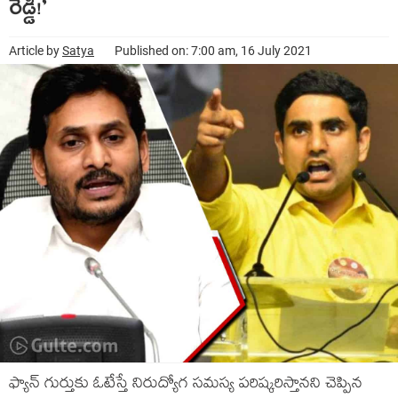
రెడ్డీ!’
Article by
Satya
Published on: 7:00 am, 16 July 2021
ఫ్యాన్‌ గుర్తుకు ఓటేస్తే నిరుద్యోగ సమస్య పరిష్కరిస్తానని చెప్పిన