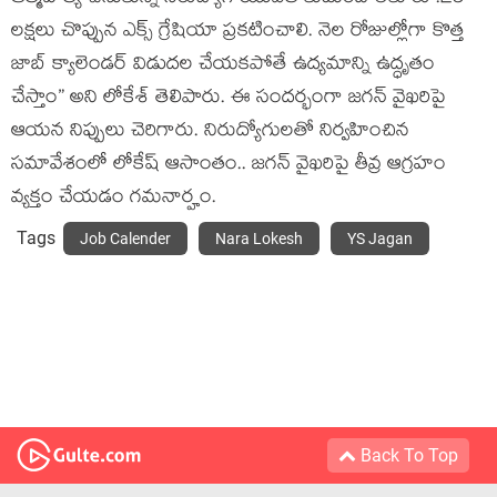
లక్షలు చొప్పున ఎక్స్ గ్రేషియా ప్రకటించాలి. నెల రోజుల్లోగా కొత్త
జాబ్ క్యాలెండర్‌ విడుదల చేయకపోతే ఉద్యమాన్ని ఉద్ధృతం
చేస్తాం” అని లోకేశ్‌ తెలిపారు. ఈ సంద‌ర్భంగా జ‌గ‌న్ వైఖ‌రిపై
ఆయ‌న నిప్పులు చెరిగారు. నిరుద్యోగుల‌తో నిర్వ‌హించిన
స‌మావేశంలో లోకేష్ ఆసాంతం.. జ‌గ‌న్ వైఖ‌రిపై తీవ్ర ఆగ్ర‌హం
వ్య‌క్తం చేయ‌డం గ‌మ‌నార్హం.
Tags
Job Calender
Nara Lokesh
YS Jagan
Back To Top