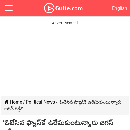
English
Home
/
Political News
/
‘ఓటేసిన ఫ్యాన్‌కే ఉరేసుకుంటున్నారు
జ‌గ‌న్ రెడ్డీ!’
‘ఓటేసిన ఫ్యాన్‌కే ఉరేసుకుంటున్నారు జ‌గ‌న్