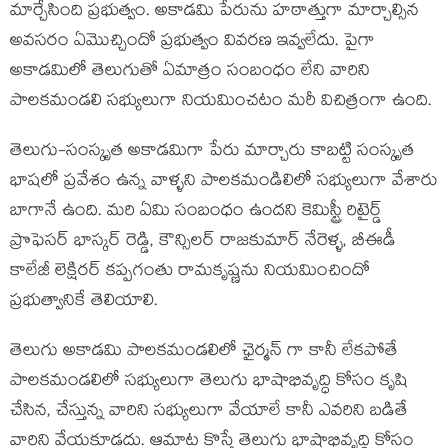
మార్చేసింది ప్రభుత్వం. అకాడమి పేరును హఠాత్తుగా మార్చాల్సిన
అవసరం ఏమొచ్చిందో ప్రభుత్వం వివరణ ఇవ్వలేదు. పైగా
అకాడమిలో తెలుగుతో ఏమాత్రం సంబంధం లేని వారిని
పాలకమండలి సభ్యులుగా నియమించటం మరీ విచిత్రంగా ఉంది.
తెలుగు-సంస్కృత అకాడమిగా పేరు మార్చారు కాబట్టి సంస్కృత
భాషలో ప్రవేశం ఉన్న వాళ్ళని పాలకమండిలిలో సభ్యులుగా వేశారు
బాగానే ఉంది. మరి ఏమి సంబంధం ఉందని కెమిస్ట్రీ రిటైర్డ్
ప్రొఫెసర్ భాస్కర్ రెడ్డి, కౌన్సిలర్ రాజకుమార్ నేరెళ్ళ, బీఈడీ
కాలేజీ లెక్షిరర్ కప్పగంతు రామకృష్ణను నియమించిందో
ప్రభుత్వానికే తెలియాలి.
తెలుగు అకాడమి పాలకమండలిలో ఛైర్మన్ గా కానీ లేకపోతే
పాలకమండలిలో సభ్యులుగా తెలుగు భాషాభివృద్ధి కోసం కృషి
చేసిన, చేస్తున్న వారిని సభ్యులుగా వేయాలే కానీ ఎవరిని బడితే
వారిని వేయకూడదు. ఆమాట కొస్తే తెలుగు భాషాభివృద్ధి కోసం