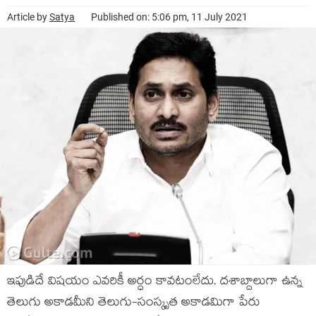
Article by
Satya
Published on: 5:06 pm, 11 July 2021
ఇపుడిదే విషయం ఎవరికీ అర్ధం కావటంలేదు. దశాబ్దాలుగా ఉన్న
తెలుగు అకాడమీని తెలుగు-సంస్కృత అకాడమిగా పేరు