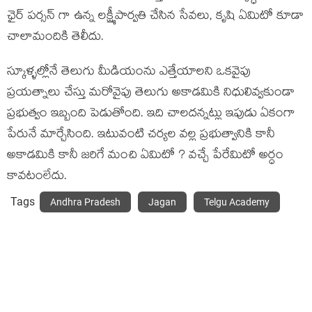
ఛైర్ పర్సన్ గా ఉన్న లక్ష్మీపార్వతి చేసిన సేవలు, కృషి ఏమిటో కూడా
చాలామందికి తెలీదు.
స్కూళ్ళల్లోనే తెలుగు మీడియంను ఎత్తేయాలని ఒకవైపు
ప్రయత్నాలు చేస్తు మరోవైపు తెలుగు అకాడమికి నిధులివ్వకుండా
ప్రభుత్వం ఇబ్బంది పెడుతోంది. ఇది చాలదన్నట్లు ఇపుడు ఏకంగా
పేరునే మార్చేసింది. ఇటువంటి చర్యల వల్ల ప్రభుత్వానికి కానీ
అకాడమికి కానీ జరిగే మంచి ఏమిటో ? వచ్చే పేరేమిటో అర్ధం
కావటంలేదు.
Tags
Andhra Pradesh
Jagan
Telgu Academy