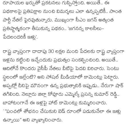
రూపాయ‌ల ఖ‌ర్చుతో ప్ర‌క‌ట‌న‌లు గుప్పిస్తోంది. అయితే.. ఈ
ప‌థ‌కాల‌పై ప్ర‌తిప‌క్షాల నుంచి విమ‌ర్శ‌లు ఎలా ఉన్న‌ప్ప‌టికీ.. సొంత
పార్టీ నేత‌లే ఫైర‌వుతున్నారు. ముఖ్యంగా సీఎం జ‌గ‌న్ అత్యంత
ప్ర‌తిష్టాత్మ‌కంగా తీసుకున్న ప‌థ‌కం.. ‘జ‌గ‌న‌న్న కాల‌నీలు-
పేద‌లంద‌రికీ ఇళ్లు’.
రాష్ట్ర వ్యాప్తంగా దాదాపు 30 ల‌క్ష‌ల మంది పేద‌ల‌కు రాష్ట్ర వ్యాప్తంగా
ఇళ్ల‌ను క‌ట్టించి ఇచ్చేందుకు ప్ర‌భుత్వం సంక‌ల్పించింది. అయితే..
ఆదిలోనే కొంద‌రు వైసీపీ నేత‌లు వీటిపై పెద‌వి విరిచారు. సెంటు
స్థ‌లంలో ఇల్లేంటి? అని సోష‌ల్ మీడియాలో కామెంట్లు పెట్టారు.
అప్ప‌ట్లో దీనిపై మౌనంగా ఉన్న ప్ర‌భుత్వానికి ఇప్పుడు.. నేరుగా షాక్
త‌గిలింది. నెల్లూరు జిల్లా కోవూరు ఎమ్మెల్యే ప్ర‌స‌న్న కుమార్ రెడ్డి..
బాహాటంగానే ఈ ఇళ్ల‌పై హాట్ కామెంట్లు కుమ్మ‌రించారు.
`”పంచలో శోభనం చేసుకుని బెడ్ రూంలో పడుకునేలా ఈ ఇళ్లు
ఉన్నాయి” అని వ్యాఖ్యానించారు.