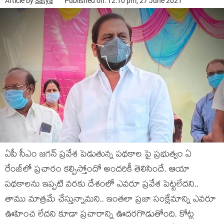
Article by
Satya
Published on: 12:10 pm, 27 June 2021
ఏపీ సీఎం జ‌గ‌న్ ప్ర‌వేశ పెడుతున్న ప‌థ‌కాల‌ పై ప్ర‌భుత్వం ఏ
రేంజ్‌లో ప్ర‌చారం క‌ల్పిస్తోందో అంద‌రికీ తెలిసిందే. ఆయా
ప‌థ‌కాల‌ను ఇప్ప‌టి వ‌ర‌కు దేశంలో ఎవ‌రూ ప్ర‌వేశ పెట్ట‌లేద‌ని..
తాము మాత్ర‌మే చేస్తున్నామ‌ని.. ఇంత‌లా ప్ర‌జా సంక్షేమాన్ని ఎవ‌రూ
ఊహించ లేద‌ని కూడా ప్ర‌చారాన్ని ఊద‌ర‌గొడుతోంది. కోట్ల