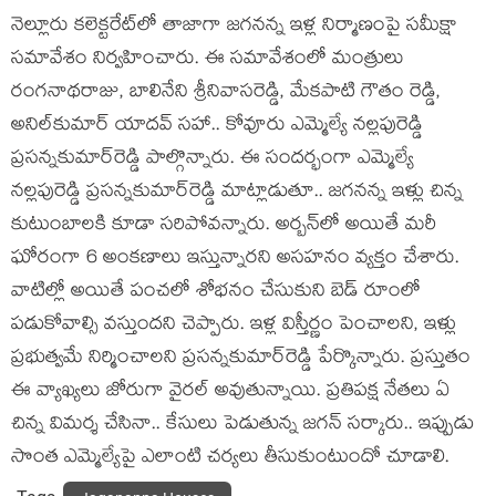
నెల్లూరు కలెక్టరేట్‌లో తాజాగా జగనన్న ఇళ్ల నిర్మాణంపై సమీక్షా
సమావేశం నిర్వహించారు. ఈ సమావేశంలో మంత్రులు
రంగనాథరాజు, బాలినేని శ్రీనివాస‌రెడ్డి, మేకపాటి గౌతం రెడ్డి,
అనిల్‌కుమార్ యాద‌వ్ స‌హా.. కోవూరు ఎమ్మెల్యే నల్లపురెడ్డి
ప్రసన్నకుమార్‌రెడ్డి పాల్గొన్నారు. ఈ సందర్భంగా ఎమ్మెల్యే
నల్లపురెడ్డి ప్రసన్నకుమార్‌రెడ్డి మాట్లాడుతూ.. జగనన్న ఇళ్లు చిన్న
కుటుంబాలకి కూడా సరిపోవన్నారు. అర్బన్‌లో అయితే మరీ
ఘోరంగా 6 అంకణాలు ఇస్తున్నారని అసహనం వ్యక్తం చేశారు.
వాటిల్లో అయితే పంచలో శోభనం చేసుకుని బెడ్ రూంలో
పడుకోవాల్సి వస్తుందని చెప్పారు. ఇళ్ల విస్తీర్ణం పెంచాలని, ఇళ్లు
ప్రభుత్వమే నిర్మించాలని ప్రసన్నకుమార్‌రెడ్డి పేర్కొన్నారు. ప్ర‌స్తుతం
ఈ వ్యాఖ్య‌లు జోరుగా వైర‌ల్ అవుతున్నాయి. ప్ర‌తిప‌క్ష నేత‌లు ఏ
చిన్న విమ‌ర్శ చేసినా.. కేసులు పెడుతున్న జ‌గ‌న్ స‌ర్కారు.. ఇప్పుడు
సొంత ఎమ్మెల్యేపై ఎలాంటి చ‌ర్య‌లు తీసుకుంటుందో చూడాలి.