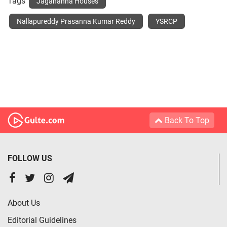
Tags
Jagananna Houses
Nallapureddy Prasanna Kumar Reddy
YSRCP
Back To Top
FOLLOW US
About Us
Editorial Guidelines