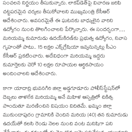
సంచ‌ల‌న నిర్ణ‌యం తీసుకున్నారు. లాకప్‌డెత్‌పై విచారణ జరిపి
చట్టపరమైన చర్యలు తీసుకోవాలని ముఖ్యమంత్రి కేసీఆర్
ఆదేశించారు. అవసరమైతే ఈ ఘటనకు బాధ్యులైన వారిని
ఉద్యోగం నుంచి తొలగించాలని పేర్కొన్నారు. ఈ సందర్భంగా…
మరియమ్మ కుమారుడు ఉదయ్‌కిరణ్‌కు ప్రభుత్వ ఉద్యోగం, నివాస
గృహంతో పాటు.. 15 లక్షల ఎక్స్‌గ్రేషియా ఇవ్వనున్నట్లు సీఎం
కేసీఆర్‌ ప్రకటించారు. అదేవిధంగా మరియమ్మ ఇద్దరు
కుమార్తెలకు చెరో 10 లక్షల రూపాయల ఆర్థికసాయం
అందించాలని ఆదేశించారు.
కాగా యాదాద్రి భువనగిరి జిల్లా అడ్డగూడూరు పోలీస్‌స్టేషన్‌లో
దెబ్బలు తాళలేక మరియమ్మ అనే మహిళ ఆస్పత్రిలో చికిత్స
పొందుతూ మరణించిన విషయం విదితమే. ఖమ్మం జిల్లా
ముకుందాపురం గ్రామానికి చెందిన మరియ (40) తన కుమారుడు
ఉదయ్‌తో కలసి రెండు నెలల నుంచి వంట మనిషిగా పని