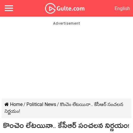
English
Home
/
Political News
/
కొంచెం లేట‌యినా.. కేసీఆర్ సంచ‌ల‌న
నిర్ణ‌యం!
కొంచెం లేట‌యినా.. కేసీఆర్ సంచ‌ల‌న నిర్ణ‌యం!