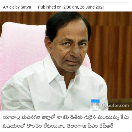
Article by
Satya
Published on: 2:00 am, 26 June 2021
యాదాద్రి భువ‌న‌గిరి జిల్లాలో లాక‌ప్ డెత్‌కు గురైన మ‌రియ‌మ్మ కేసు
విష‌యంలో కొంచెం లేట‌యినా.. తెలంగాణ సీఎం కేసీఆర్