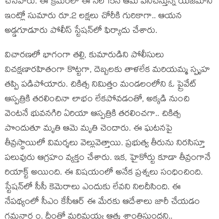
చేసేవారు. ఈ క్రమంలో ఈ నెల 15న ఆమె పనిచేస్తున్న యజమాని
ఇంట్లో సుమారు రూ.2 లక్షలు చోరీకి గురికాగా.. ఆయన
అడ్డగూడూరు పోలీస్‌ స్టేషన్‌లో ఫిర్యాదు చేశారు.
విచారణలో భాగంగా తల్లి, కుమారుడిని పోలీసులు
విచక్షణారహితంగా కొట్టగా, దెబ్బలకు తాళలేక మరియమ్మ స్పృహ
తప్పి పడిపోయారు. చికిత్స నిమిత్తం మండలంలోని ఓ ప్రైవేట్‌
ఆస్పత్రికి తరలించినా లాభం లేకపోవడంతో, అక్కడి నుంచి
వెంటనే భువనగిరి ఏరియా ఆస్పత్రికి తరలించగా.. చికిత్స
పొందుతూ మృతి ఆమె మృతి చెందారు. ఈ ఘటనపై
తీవ్రస్థాయిలో విమర్శలు వెల్లువెత్తాయి. ప్రభుత్వ తీరును నిరసిస్తూ
పలువురు ఆగ్రహం వ్యక్తం చేశారు. ఇక‌, హైకోర్టు కూడా తీవ్రంగానే
రియాక్ట్ అయింది. ఈ విష‌యంలో అనేక ప్ర‌శ్న‌లు సంధించింది.
స్టేష‌న్‌లో సీసీ కెమెరాలు ఎందుకు లేవ‌ని నిల‌దీసింది. ఈ
నేపథ్యంలో సీఎం కేసీఆర్‌ ఈ మేరకు ఆదేశాలు జారీ చేయడం
గమనార్హం. దీంతో మ‌రిమ‌య్య ఆత్మ శాంతిస్తుంద‌ని..