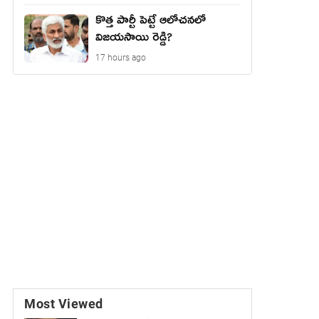
కొత్త పార్టీ పెట్టే ఆలోచనలో
విజయసాయి రెడ్డి?
17 hours ago
Most Viewed