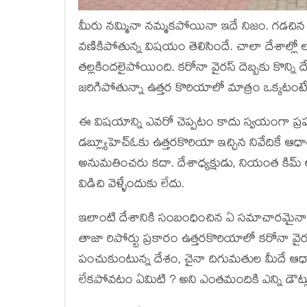
మీరు నమ్మినా నమ్మకపోయినా ఇదే నిజం. గడచిన 
వణికిపోతున్న విషయం తెలిసిందే. చాలా దేశాల్లో ల
తల్లకిందలైపోయింది. కరోనా వైరస్ దెబ్బకు కొన్ని దే
జరిగిపోతున్నా ఉత్తర కొరియాలో మాత్రం ఒక్కటం
ఈ విషయాన్ని ఎవరో చెప్పటం కాదు స్వయంగా ప్రపంచ
డబ్ల్యూహెచ్ఓకు ఉత్తరకొరియా ఇచ్చిన నివేదికే 
అనుమతించరు కదా. దేశాధ్యక్షుడు, నియంత కిమ్ 
విడిచి వెళ్ళేందుకు లేదు.
ఇలాంటి దేశానికి సంబంధించిన ఏ సమాచారమైనా దే
తాజా రిపోర్టు ప్రకారం ఉత్తరకొరియాలో కరోనా వై
పంచుకుంటున్న దేశం, చైనా దిగుమతుల మీదే ఆధ
లేకపోవటం ఏమిటి ? అని ఎంతమందికి ఎన్ని డౌట్ల