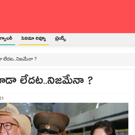
్యాలరీ
సినిమా రివ్యూ
ట్రెండ్స్
డా లేదట..నిజమేనా ?
ూడా లేదట..నిజమేనా ?
021