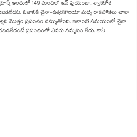
్వహిస్తే అందులో 149 మందిలో ఇన్ ఫ్లుయెంజా, శ్వాశకోశ
నబడలేదట. నిజానికి చైనా-ఉత్తరకొరియా మధ్య రాకపోకలు చాలా
టిల్లని మొత్తం ప్రపంచం నమ్ముతోంది. ఇలాంటి సమయంలో చైనా
చొరబడలేదంటే ప్రపంచంలో ఎవరు నమ్మటం లేదు. కానీ