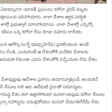
ఏడాదిన్నరగా యావత్ ప్రపంచం కరోనా వైరస్ దెబ్బకు
క్షలమంది చనిపోయారు. చాలా దేశాల ఆర్ధిక పరిస్ధితి
శాల్లో ప్రభుత్వాలే మారిపోయాయి. చాలా దేశాల్లో ఎన్నెన్నో
టే కనీసం ఒక్క కరోనా కేసు కూడా నమోదు కాలేదట.
 ఆరోగ్య సంస్ధే (డబ్ల్యూహెచ్ఓ) ప్రకటించింది. అంటే
ఆధారం లేండి. ఎందుకంటే ఆ దేశంలోకి మరేతిర దేశాలను
అనుమతి లేకుండా ఎవరు దేశంలోకి వచ్చేందుకు లేదు దేశం
శాధ్యక్షుడు ఆదేశాల ప్రకారం తయారవ్వాల్సిందే. అందుకనే
రస్ కేసులు నిల్ అట. అదేమిటి చైనాతో సరిహద్దులు
ారపడ్డ దేశం కదా ఉత్తరకొరియా మరలాంటపుడు కరోనా కేసులు
ున్నా రిపోర్టును చదువుకోవటం మినహా చేయగలిగేదేమీ లేదు.