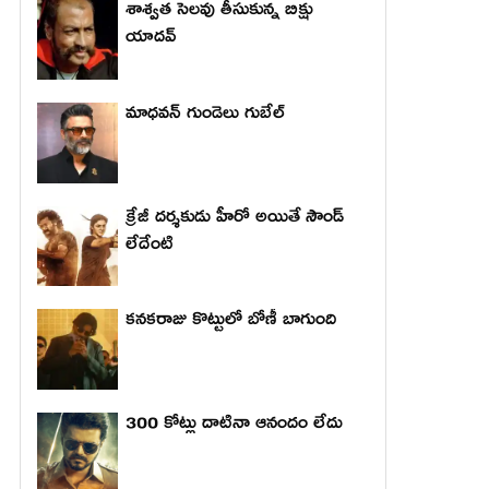
శాశ్వత సెలవు తీసుకున్న బిక్షు
యాదవ్
మాధ‌వ‌న్ గుండెలు గుబేల్‌
క్రేజీ దర్శకుడు హీరో అయితే సౌండ్
లేదేంటి
కనకరాజు కొట్టులో బోణీ బాగుంది
300 కోట్లు దాటినా ఆనందం లేదు