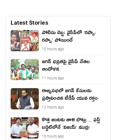
Latest Stories
పోలీసు దెబ్బ: వైసీపీలో `ర‌ప్పా-
ర‌ప్పా` పోయిందే
10 hours ago
జ‌గ‌న్ భద్రతపై వైసీపీ నేతల
ఆందోళన
11 hours ago
రాజ్యసభలో జగన్ కేసులను
ప్రస్తావించిన టీడీపీ యువ రక్తం
12 hours ago
కొత్త జంట‌కు తాళి బొట్లు… ఫ‌స్ట్
బ‌డ్జెట్‌లోనే `విజ‌య్` ముద్ర‌!
16 hours ago