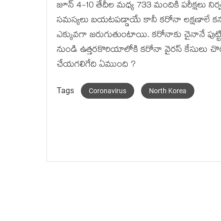
జూన్ 4-10 తేదీల మధ్య 733 మందికి పరీక్షలు నిర
సమస్యలు బయటపడ్డాయే కానీ కరోనా లక్షణాలే క
ఎక్కువగా జరుగుతుంటాయి. కరోనాకు చైనానే పుట్
నుండి ఉత్తరకొరియాలోకి కరోనా వైరస్ కేసులు 
చేయగలిగేది ఏముంది ?
Tags
Coronavirus
North Korea