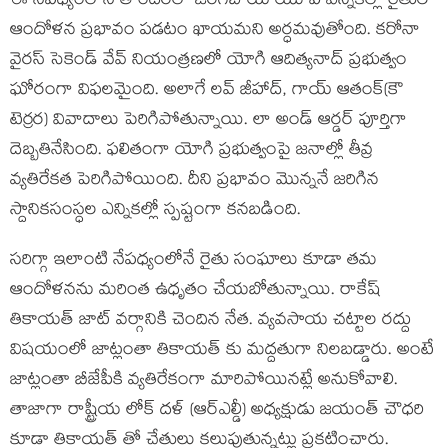
ఈ నేపధ్యంలోనే తొందరలో జరగబోయే యూపీ ఎన్నికల్లో రైతుల
ఆందోళన ప్రభావం పడటం ఖాయమని అర్ధమవుతోంది. కరోనా
వైరస్ సెకెండ్ వేవ్ నియంత్రణలో యోగి ఆదిత్యనాద్ ప్రభుత్వం
ఘోరంగా విఫలమైంది. అలాగే లవ్ జీహాద్, గాయ్ ఆతంక్(కౌ
టెర్రర) వివాదాలు పెరిగిపోతున్నాయి. లా అండ్ ఆర్డర్ పూర్తిగా
దెబ్బతినేసింది. ఫలితంగా యోగి ప్రభుత్వంపై జనాల్లో తీవ్ర
వ్యతిరేకత పెరిగిపోయింది. దీని ప్రభావం మొన్ననే జరిగిన
స్దానికసంస్ధల ఎన్నికల్లో స్పష్టంగా కనబడింది.
సరిగ్గా ఇలాంటి నేపధ్యంలోనే రైతు సంఘాలు కూడా తమ
ఆందోళనను మరింత ఉధృతం చేయబోతున్నాయి. రాకేష్
తికాయత్ జాట్ వర్గానికి చెందిన నేత. వ్యవసాయ చట్టాల రద్దు
విషయంలో జాట్లంతా తికాయత్ కు మద్దతుగా నిలబడ్డారు. అంటే
జాట్లంతా బీజేపీకి వ్యతిరేకంగా మారిపోయినట్లే అనుకోవాలి.
తాజాగా రాష్ట్రీయ లోక్ దళ్ (ఆర్ఎల్డీ) అధ్యక్షుడు జయంత్ చౌధరి
కూడా తికాయత్ తో చేతులు కలుపుతున్నట్లు ప్రకటించారు.