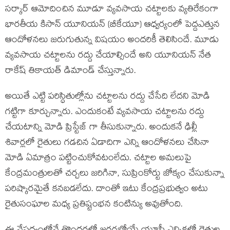
సర్కార్ ఆమోదించిన మూడూ వ్యవసాయ చట్టాలకు వ్యతిరేకంగా
భారతీయ కిసాన్ యూనియన్ (బీకేయూ) ఆధ్వర్యంలో పెద్దఎత్తున
ఆందోళనలు జరుగుతున్న విషయం అందరికీ తెలిసిందే. మూడు
వ్యవసాయ చట్టాలను రద్దు చేయాల్సిందే అని యూనియన్ నేత
రాకేష్ తికాయత్ డిమాండ్ చేస్తున్నారు.
అయితే ఎట్టి పరిస్ధితుల్లోను చట్టాలను రద్దు చేసేది లేదని మోడి
గట్టిగా కూర్చున్నారు. ఎందుకంటే వ్యవసాయ చట్టాలను రద్దు
చేయటాన్ని మోడి ప్రిస్టేజ్ గా తీసుకున్నారు. అందుకనే ఢిల్లీ
శివార్లలో రైతులు గడచిన ఏడాదిగా ఎన్ని ఆందోళనలు చేసినా
మోడి ఏమాత్రం పట్టించుకోవటంలేదు. చట్టాల అమలుపై
కేంద్రమంత్రులతో చర్చలు జరిగినా, సుప్రింకోర్టు జోక్యం చేసుకున్నా
పరిష్కారమైతే కనబడలేదు. దాంతో ఇటు కేంద్రప్రభుత్వం అటు
రైతుసంఘాల మధ్య ప్రతిష్టంభన కంటిన్యు అవుతోంది.