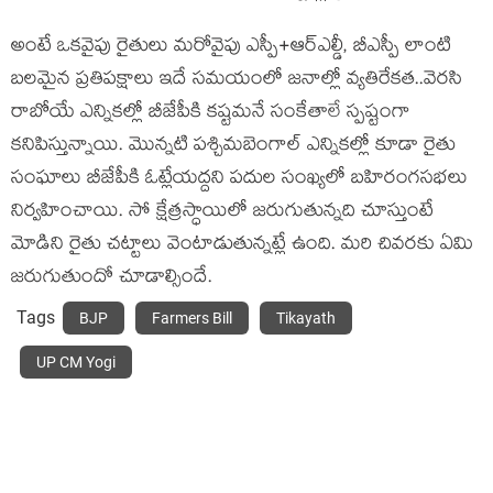
అంటే ఒకవైపు రైతులు మరోవైపు ఎస్పీ+ఆర్ఎల్డీ, బీఎస్పీ లాంటి
బలమైన ప్రతిపక్షాలు ఇదే సమయంలో జనాల్లో వ్యతిరేకత..వెరసి
రాబోయే ఎన్నికల్లో బీజేపీకి కష్టమనే సంకేతాలే స్పష్టంగా
కనిపిస్తున్నాయి. మొన్నటి పశ్చిమబెంగాల్ ఎన్నికల్లో కూడా రైతు
సంఘాలు బీజేపీకి ఓట్లేయద్దని పదుల సంఖ్యలో బహిరంగసభలు
నిర్వహించాయి. సో క్షేత్రస్ధాయిలో జరుగుతున్నది చూస్తుంటే
మోడిని రైతు చట్టాలు వెంటాడుతున్నట్లే ఉంది. మరి చివరకు ఏమి
జరుగుతుందో చూడాల్సిందే.
Tags
BJP
Farmers Bill
Tikayath
UP CM Yogi