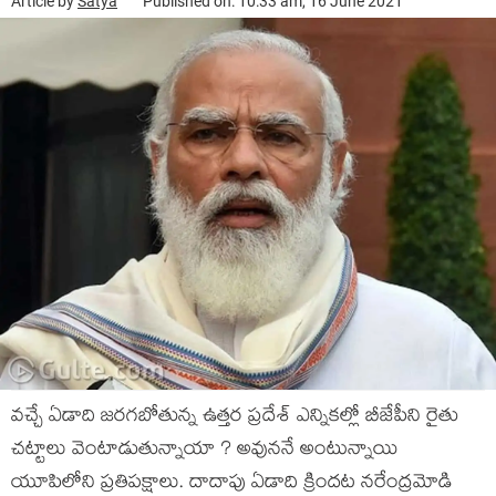
Article by
Satya
Published on: 10:33 am, 16 June 2021
వచ్చే ఏడాది జరగబోతున్న ఉత్తర ప్రదేశ్ ఎన్నికల్లో బీజేపీని రైతు
చట్టాలు వెంటాడుతున్నాయా ? అవుననే అంటున్నాయి
యూపిలోని ప్రతిపక్షాలు. దాదాపు ఏడాది క్రిందట నరేంద్రమోడి