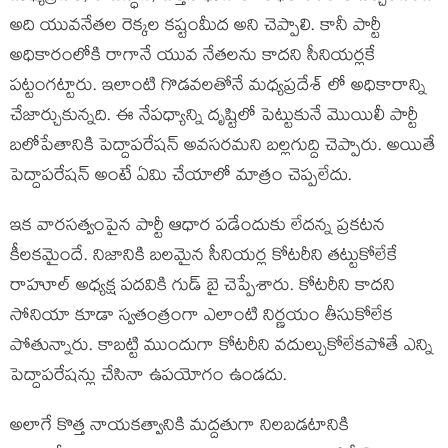
అది యువనేతల రెక్కల కష్టంమీద అని చెప్పాలి. కానీ పార్టీ
అధికారంలోకి రాగానే యువ నేతలను కాదని సీనియర్లకే
పట్టంగట్టారు. ఇలాంటి గొడవలతోనే మధ్యప్రదేశ్ లో అధికారాన్ని
చేజార్చుకున్నది. ఈ నేపధ్యాన్ని దృష్టిలో పెట్టుకునే మొయిలీ పార్టీ
బలోపేతానికి పెద్దాపరేషన్ అవసరమని బల్లగుద్ది చెప్పారు. అయితే
పెద్దాపరేషన్ అంటే ఏమి చేయాలో మాత్రం చెప్పలేదు.
ఇక వారసత్వంపైన పార్టీ ఆధార పడేందుకు లేదన్న ప్రకటన
కీలకమైందే. నిజానికి బలమైన సీనియర్ల కోటరీని తట్టుకోలేకే
రాహూల్ అధ్యక్ష పదవికి గుడ్ బై చెప్పేశారు. కోటరీని కాదని
సోనియా కూడా స్వతంత్రంగా ఎలాంటి నిర్ణయం తీసుకోలేక
పోతున్నారు. కాబట్టి ముందుగా కోటరీని వదుల్చుకోలేకపోతే ఎన్ని
పెద్దాపరేషన్లు చేసినా ఉపయోగం ఉండదు.
అలాగే కొత్త నాయకత్వానికి మద్దతుగా నిలబడటానికి