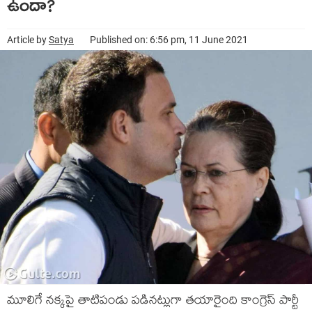
ఉందా?
Article by
Satya
Published on: 6:56 pm, 11 June 2021
మూలిగే నక్కపై తాటిపండు పడినట్లుగా తయారైంది కాంగ్రెస్ పార్టీ