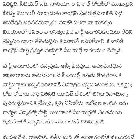
పరిస్ధితి. సీనియర్ నేత, సోనియా, రాహూల్ కోటరీలో ముఖ్యుడైన
వీరప్ప మొయిలీ మాట్లాడుతు కాంగ్రెస్ పునరుజ్జీవనానికి పెద్ద
ఆపరేషన్ అవసరమన్నారు. పనిలో పనిగా నాయకత్వం
విషయంలో కేవలం వారసత్వంపైనే పార్టీ ఆధారపడేందుకు లేదని
చెప్పటం ద్వారా తేనెతుట్టెను కదిపారనే అనుకోవాలి. నిజానికి
కాంగ్రెస్ పార్టీ ప్రస్తుత పరిస్ధితికి సీనియర్లే కారణమని చెప్పాలి.
పార్టీ అధికారంలో ఉన్నపుడు అన్నీ పదవులు, అపరిమతమైన
అధికారాలను అనుభవించిన సీనియర్లే ఇపుడు కొత్తతరానికి
పార్టీపగ్గాలు అప్పగించటానికి ఏమాత్రం ఇష్టపడటంలేదు. ఒకవైపు
రోజురోజుకు పార్ట పరిస్దితి యావత్ దేశంలో దిగజారిపోతున్నా
పునరుజ్జీవనానికి చేస్తున్న కృషి ఏమీలేదు. ఇటీవల జరిగిన ఐదు
రాష్ట్రాల ఎన్నికల్లో పార్టీ విజయానికి సీనియర్లలో ఎంతమంది
కృషిచేశారో చెప్పమంటే జవాబు లేదనే వినిపిస్తుంది.
మధ్యప్రదేశ్, రాజస్ధాన్, చత్తీస్ ఘడ్ లో అధికారంలోకి వచ్చిందంటే