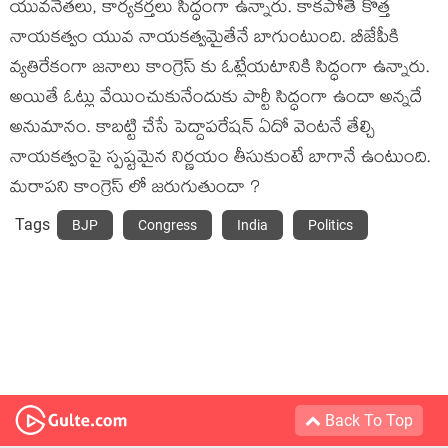
యువనేతలు, కార్యకర్తలు సిద్ధంగా ఉన్నారు. కాకపోతే కొత్త
నాయకత్వం యువ నాయకత్వమైతేనే బాగుంటుంది. బీజేపీకి
వ్యతిరేకంగా జనాలు కాంగ్రెస్ కు ఓట్లేయటానికి సిద్ధంగా ఉన్నారు.
అయితే ఓట్లు వేయించుకునేందుకు పార్టీ సిద్ధంగా ఉందా అన్నదే
అనుమానం. కాబట్టి చేసే పెద్దాపరేషన్ ఏదో వెంటనే తేల్చి
నాయకత్వంపై స్పష్టమైన నిర్ణయం తీసుకుంటే బాగానే ఉంటుంది.
మరాపని కాంగ్రెస్ లో జరుగుతుందా ?
Tags
BJP
Congress
India
Politics
Back To Top