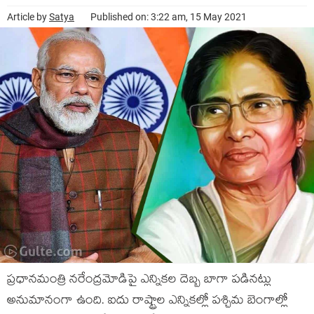
Article by
Satya
Published on: 3:22 am, 15 May 2021
ప్రధానమంత్రి నరేంద్రమోడిపై ఎన్నికల దెబ్బ బాగా పడినట్లు
అనుమానంగా ఉంది. ఐదు రాష్ట్రాల ఎన్నికల్లో పశ్చిమ బెంగాల్లో