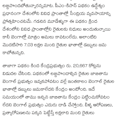
లబ్దిపొందబోతున్నారన్నమాట. పీఎం-కిసాన్ పథకం ఉద్దేశ్యం
ప్రధానంగా దేశంలోని వివిధ ప్రాంతాల్లో సేంద్రియ వ్యవసాయాన్ని
ప్రోత్సహించటమే. గడచిన మూడేళ్ళుగా ఈ పథకం క్రింద
దేశంలోని వివిధ ప్రాంతాల్లోని రైతులకు నిధులు అందుతున్నాయి
కానీ బెంగాల్లో మాత్రం అమలు కావటంలేదు. అలాంటిది
మొదటిసారి 7.03 లక్షల మంది రైతుల ఖాతాల్లో డబ్బులు జమ
కాబోతున్నది.
తాజాగా పథకం కింద కేంద్రప్రభుత్వం రు. 20,667 కోట్లను
విడుదల చేసింది. పథకంలో లబ్దిపొందాల్సిన రైతుల జాబితాను
బెంగాల్ ప్రభుత్వం ఇవ్వకపోవటం వల్లే ఇంతకాలం బెంగాల్ రైతుల
ఖాతాల్లో డబ్బులు జమకాలేదని కేంద్రం అంటోంది. ఇదే
సమయంలో తాము ఇచ్చిన జాబితాను కేంద్రం పట్టించుకోవటం
లేదని బెంగాల్ ప్రభుత్వం ఎదురు దాడి చేస్తోంది. వీళ్ళ ఆరోపణలు,
ప్రత్యారోపణలను పక్కన పెట్టేస్తే లక్షలాది మంది రైతులు