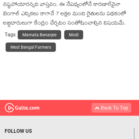
నష్టపోయారన్నది వాస్తవం. ఈ నేపధ్యంలోనే కారణాలేవైనా
బెంగాల్ ఎన్నికలు కాగానే 7 లక్షల మంది రైతులను పథకంలో
లబ్దిదారులుగా కేంద్రం చేర్చటం సంతోషించాల్సిన విషయమే.
Tags
Mamata Benarjee
Modi
West Bengal Farmers
Back To Top
FOLLOW US