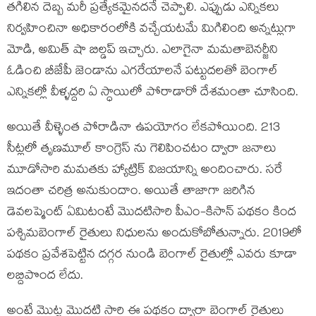
తగిలిన దెబ్బ మరీ ప్రత్యేకమైనదనే చెప్పాలి. ఎప్పుడు ఎన్నికలు
నిర్వహించినా అధికారంలోకి వచ్చేయటమే మిగిలింది అన్నట్లుగా
మోడి, అమిత్ షా బిల్డప్ ఇచ్చారు. ఎలాగైనా మమతాబెనర్జీని
ఓడించి బీజేపీ జెండాను ఎగరేయాలనే పట్టుదలతో బెంగాల్
ఎన్నికల్లో వీళ్ళద్దరి ఏ స్ధాయిలో పోరాడారో దేశమంతా చూసింది.
అయితే వీళ్ళెంత పోరాడినా ఉపయోగం లేకపోయింది. 213
సీట్లలో తృణమూల్ కాంగ్రెస్ ను గెలిపించటం ద్వారా జనాలు
మూడోసారి మమతకు హ్యాట్రిక్ విజయాన్ని అందించారు. సరే
ఇదంతా చరిత్ర అనుకుందాం. అయితే తాజాగా జరిగిన
డెవలప్మెంట్ ఏమిటంటే మొదటిసారి పీఎం-కిసాన్ పథకం కింద
పశ్చిమబెంగాల్ రైతులు నిధులను అందుకోబోతున్నారు. 2019లో
పథకం ప్రవేశపెట్టిన దగ్గర నుండి బెంగాల్ రైతుల్లో ఎవరు కూడా
లబ్దిపొంద లేదు.
అంటే మొట్ట మొదటి సారి ఈ పథకం ద్వారా బెంగాల్ రైతులు