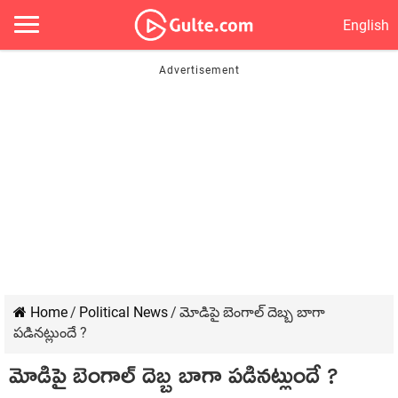
English
Home
/
Political News
/
మోడిపై బెంగాల్ దెబ్బ బాగా
పడినట్లుందే ?
మోడిపై బెంగాల్ దెబ్బ బాగా పడినట్లుందే ?