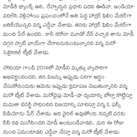
మోడీకి థ్యాంక్స్ అని.. రేప్పొద్దున ప్రధాని పదవి ఊడినా, ఇండియా
వదిలేసి వెళ్లిపోయి ప్రపంచంలోనే అతి పెద్ద హార్రర్ ఫిలిం మేకర్‌గా
బతికేయొచ్చని వర్మ ఎద్దేవా చేశాడు. తనకు హార్రర్ ఫిలిం మేకర్‌గా
మంచి పేరే ఉందని.. కానీ కరోనా మూడో వేవ్ వచ్చాక తాను మోడీ
దగ్గర స్పాట్ బాయ్‌గా చేరాలనుకుంటున్నానని వర్మ మరో
సెటైరికల్ ట్వీట్ వేశాడు.
సోనియా గాంధీ 2014లో మోడీని మృత్యు వ్యాపారిగా
అభివర్ణించిందని, తన విజన్ను‌ అప్పుడు సరిగా అర్థం
చేసుకోనందుకు ఆమెకు ఇప్పుడు క్షమాపణ చెబుతున్నానని వర్మ
మరో ట్వీట్ వేశాడు. మరోవైపు మోడీ-షా ద్వయాన్ని బోల్తా కొట్టిస్తూ
మమతా బెనర్జీ సాధించిన విజయాన్ని సూచిస్తూ వర్మ ఓ ఫన్నీ
వీడియోను షేర్ చేశాడు. అది వైరల్ అవుతోంది. నిన్నటి వరకు
దీదీ కథ ముగిసిందని మోడీ అంటుండేవాడని.. మరి ఈ రోజు
నుంచి ఏమంటాడని ఎద్దేవా చేస్తూ వర్మ మరో ట్వీట్ వేశాడు.