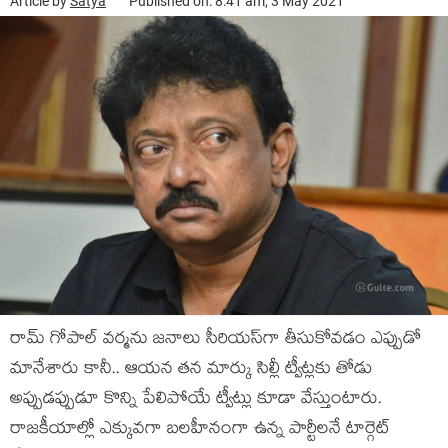
Article by
Satya
Published on: 8:41 am, 3 May 2021
రామ్ గోపాల్ వర్మను జనాలు సీరియస్‌గా తీసుకోవడం ఎప్పుడో
మానేశారు కానీ.. ఆయన తన మార్కు సిల్లీ ట్వీట్లకు తోడు
అప్పుడప్పుడూ కొన్ని పేలిపోయే ట్వీట్లు కూడా వేస్తుంటారు.
రాజకీయాల్లో ఎక్కువగా బలహీనంగా ఉన్న పార్టీలనే టార్గెట్