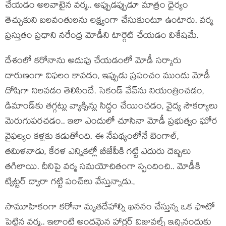
చేయడం అలవాటైన వర్మ.. అప్పుడప్పుడూ మాత్రం ధైర్యం
తెచ్చుకుని బలవంతులను లక్ష్యంగా చేసుకుంటూ ఉంటారు. వర్మ
ప్రస్తుతం ప్రధాని నరేంద్ర మోడీని టార్గెట్ చేయడం విశేషమే.
దేశంలో కరోనాను అదుపు చేయడంలో మోడీ సర్కారు
దారుణంగా విఫలం కావడం, ఇప్పుడు ప్రపంచం ముందు మోడీ
దోషిగా నిలవడం తెలిసిందే. సెకండ్ వేవ్‌ను నియంత్రించడం,
డిమాండ్‌కు తగ్గట్లు వ్యాక్సిన్లు సిద్ధం చేయించడం, వైద్య సౌకర్యాలు
మెరుగుపరచడం.. ఇలా ఎందులో చూసినా మోడీ ప్రభుత్వం ఘోర
వైఫల్యం కళ్లకు కడుతోంది. ఈ నేపథ్యంలోనే బెంగాల్,
తమిళనాడు, కేరళ ఎన్నికల్లో బీజేపీకి గట్టి ఎదురు దెబ్బలు
తగిలాయి. దీనిపై వర్మ సమయోచితంగా స్పందించి.. మోడీకి
ట్విట్టర్ ద్వారా గట్టి పంచ్‌లు వేస్తున్నాడు.,
సామూహికంగా కరోనా మృతదేహాల్ని ఖననం చేస్తున్న ఒక ఫొటో
పెట్టిన వర్మ.. ఇలాంటి అందమైన హార్రర్ విజువల్స్ ఇచ్చినందుకు