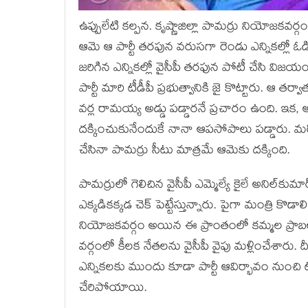
ఉప్పులేటి క‌ల్ప‌న‌. కృష్ణాజిల్లా పామ‌ర్రు నియోజ‌క‌
ఆమె ఆ పార్టీ త‌ర‌పున వ‌రుస‌గా రెండు ఎన్నిక‌ల్ల
జ‌రిగిన ఎన్నిక‌ల్లో వైసీపీ త‌ర‌ఫున పోటీ చేసి విజ‌యం 
పార్టీ మారి టీడీపీ ప్ర‌భుత్వానికి జై కొట్టారు. ఆ త‌ర
వ‌ర్ల రామ‌య్య అడ్డు ప‌డ్డార‌నే ప్ర‌చారం ఉంది. ఇక‌
ద‌క్కించుకునేందుకే నానా ఆప‌సోపాలు ప‌డ్డారు. మ‌రో 
చేసినా పామ‌ర్రు సీటు మాత్ర‌మే ఆమెకు ద‌క్కింది.
పామ‌ర్రులో గెలిచిన వైసీపీ ఎమ్మెల్యే కైలే అనిల్
ఎక్క‌డిక‌క్క‌డ చెక్ పెట్టేస్తున్నారు. పైగా మంత్రి క
నియోజ‌క‌వ‌ర్గం అయిన ఈ ప్రాంతంలో క‌మ్మ‌ల ప్రాబ
వ‌ర్గంలో కీల‌క నేత‌ల‌ను వైసీపీ వైపు మ‌ళ్లించేశారు. ద
ఎన్నిక‌ల‌కు ముందు కూడా పార్టీ ఆవిర్భావం నుంచి 
చేరిపోయాయి.