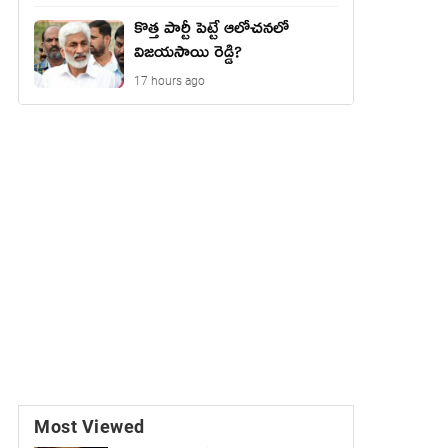
కొత్త పార్టీ పెట్టే ఆలోచనలో
విజయసాయి రెడ్డి?
17 hours ago
Most Viewed