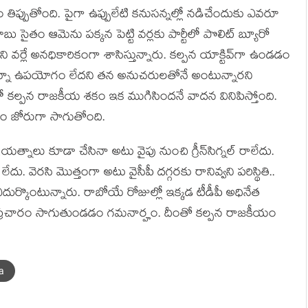
‌క్రం తిప్పుతోంది. పైగా ఉప్పులేటి క‌నుస‌న్న‌ల్లో న‌డిచేందుకు ఎవ‌రూ
ాబు సైతం ఆమెను ప‌క్క‌న పెట్టి వ‌ర్ల‌కు పార్టీలో పొలిట్ బ్యూరో
ని వ‌ర్లే అన‌ధికారికంగా శాసిస్తున్నారు. క‌ల్ప‌న యాక్టివ్‌గా ఉండ‌డం
లో ఉన్నా ఉప‌యోగం లేద‌ని త‌న అనుచ‌రుల‌తోనే అంటున్నార‌ని
ంలో క‌ల్ప‌న రాజ‌కీయ శ‌కం ఇక ముగిసింద‌నే వాద‌న వినిపిస్తోంది.
‌చారం జోరుగా సాగుతోంది.
ప్ర‌య‌త్నాలు కూడా చేసినా అటు వైపు నుంచి గ్రీన్‌సిగ్న‌ల్ రాలేదు.
వెర‌సి మొత్తంగా అటు వైసీపీ ద‌గ్గ‌ర‌కు రానివ్వ‌ని ప‌రిస్థితి..
‌న ఎదుర్కొంటున్నారు. రాబోయే రోజుల్లో ఇక్క‌డ టీడీపీ అధినేత
 ప్ర‌చారం సాగుతుండ‌డం గ‌మ‌నార్హం. దీంతో క‌ల్ప‌న రాజ‌కీయం
a