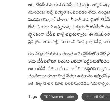
ఇక‌, టీడీపీ విష‌యానికి వ‌స్తే.. వ‌ర్ల వ‌ర్గం ఇక్క‌డ చ
ముందుకు వ‌చ్చే ప‌రిస్థితి క‌నిపించ‌డం లేదు. చంద్ర‌బ
ప‌ద‌విని రెన్యువ‌ల్ చేశారు. దీంతో పామ‌ర్రులో టీడీపీ
లేదు స‌రిక‌దా ? ఇప్పుడున్న ప‌రిస్థితుల్లో టీడీపీ
స్థానికంగా టీడీపీ వాళ్లే చెపుతున్నారు. ఈ నేప‌థ్య
ప్ర‌స్తుతం ఆమె పార్టీ మారాల‌ని చూస్తున్నార‌నే ప్ర
గ‌త ఎన్నిక‌ల్లో ఓట‌మి త‌ర్వాత ఆమె వైసీపీలోకి వెళ్లే 
ఇటు టీడీపీలోనూ ఆమెను ఎవ‌రూ ప‌ట్టించుకోవ‌డం లేదు. 
ఇటు టీడీపీ నేత‌లు చేరువ కాలేని ప‌రిస్థితిని క‌ల్ప
చంద్ర‌బాబు కూడా కొత్త నేత‌కు అవ‌కాశం ఇస్తార‌నే
ఇక‌, క‌ల్ప‌నే! అనే మాట వినిపిస్తుండ‌డం గ‌మ‌నార్హం.
Tags
TDP Women Leader
Uppaleti Kalpan