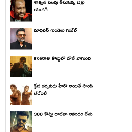
శాశ్వత సెలవు తీసుకున్న బిక్షు
యాదవ్
మాధ‌వ‌న్ గుండెలు గుబేల్‌
కనకరాజు కొట్టులో బోణీ బాగుంది
క్రేజీ దర్శకుడు హీరో అయితే సౌండ్
లేదేంటి
300 కోట్లు దాటినా ఆనందం లేదు