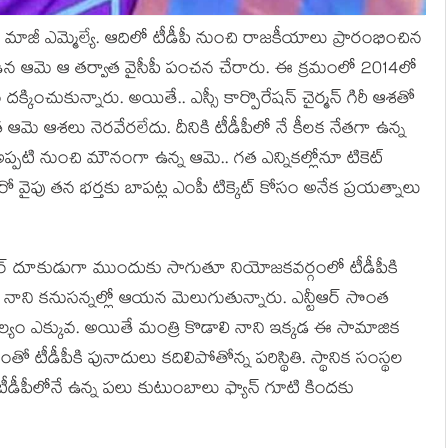
వ‌ర్గం మాజీ ఎమ్మెల్యే. ఆదిలో టీడీపీ నుంచి రాజ‌కీయాలు ప్రారంభించిన
ో ఓడిన ఆమె ఆ త‌ర్వాత వైసీపీ పంచ‌న చేరారు. ఈ క్ర‌మంలో 2014లో
ద‌క్కించుకున్నారు. అయితే.. ఎస్సీ కార్పొరేష‌న్ చైర్మ‌న్ గిరీ ఆశ‌తో
్వాత ఆమె ఆశ‌లు నెర‌వేర‌లేదు. దీనికి టీడీపీలో నే కీల‌క నేత‌గా ఉన్న
, అప్ప‌టి నుంచి మౌనంగా ఉన్న ఆమె.. గ‌త ఎన్నిక‌ల్లోనూ టికెట్
వైపు త‌న భ‌ర్త‌కు బాప‌ట్ల ఎంపీ టిక్కెట్ కోసం అనేక ప్ర‌య‌త్నాలు
‌కుమార్ దూకుడుగా ముందుకు సాగుతూ నియోజ‌క‌వ‌ర్గంలో టీడీపీకి
ొడాలి నాని క‌నుస‌న్న‌ల్లో ఆయ‌న మెలుగుతున్నారు. ఎన్టీఆర్ సొంత
‌ల్యం ఎక్కువ‌. అయితే మంత్రి కొడాలి నాని ఇక్క‌డ ఈ సామాజిక
ీంతో టీడీపీకి పునాదులు క‌దిలిపోతోన్న ప‌రిస్థితి. స్థానిక సంస్థ‌ల
టీడీపీలోనే ఉన్న ప‌లు కుటుంబాలు ఫ్యాన్ గూటి కింద‌కు