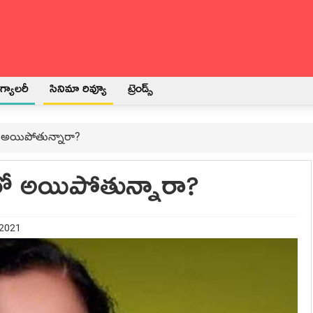
్యాలరీ
సినిమా రివ్యూ
ట్రెండ్స్
ో అయిపోతున్నారా?
రో అయిపోతున్నారా?
 2021