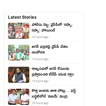
Latest Stories
పోలీసు దెబ్బ: వైసీపీలో `ర‌ప్పా-
ర‌ప్పా` పోయిందే
10 hours ago
జ‌గ‌న్ భద్రతపై వైసీపీ నేతల
ఆందోళన
12 hours ago
రాజ్యసభలో జగన్ కేసులను
ప్రస్తావించిన టీడీపీ యువ రక్తం
13 hours ago
కొత్త జంట‌కు తాళి బొట్లు… ఫ‌స్ట్
బ‌డ్జెట్‌లోనే `విజ‌య్` ముద్ర‌!
16 hours ago