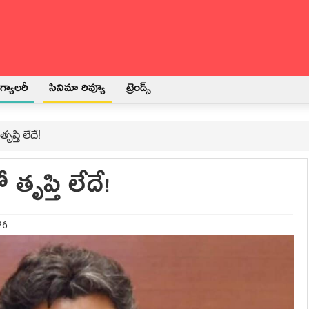
్యాలరీ
సినిమా రివ్యూ
ట్రెండ్స్
్తి లేదే!
ృప్తి లేదే!
26