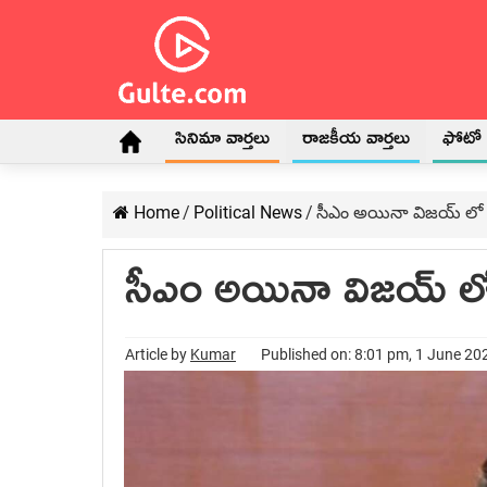
సినిమా వార్తలు
రాజకీయ వార్తలు
ఫోటో గ
Home
/
Political News
/
సీఎం అయినా విజయ్ లో తృప
సీఎం అయినా విజయ్ లో త
Article by
Kumar
Published on: 8:01 pm, 1 June 20