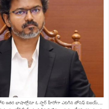
ోని ఇతర భాషాల్లోనూ ఓ స్టార్ హీరోగా ఎదిగిన జోసెఫ్ విజయ్…