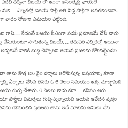
దవి దక్కినా విజయ్ లో ఇంకా అసంతృప్తి ఛాయలే
 మరి… ఎన్నికల్లో విజయ్ పార్టీ అతి పెద్ద పార్టీగా అవతరించినా..
ా వారం రోజుల సమయం పట్టింది.
యింది గానీ… లేదంటే విజయ్ సీఎంగా పదవీ ప్రమాణమే చేసే వారు
తు చేసుకుంటూ సాగుతున్న విజయ్… తదుపరి ఎన్నికల్లో అయినా
డ్డుకునే వారికి బుద్ధి చెప్పాలని ఆయన ప్రజలను కోరినట్టైందని
తాను కొత్త అని వైరి వర్గాలు ఆరోపిస్తున్న విషయాన్ని కూడా
ుత్వాన్ని ఏర్పాటు చేసిన తనకు ఓ 6 నెలల సమయం ఇచ్చి చూద్దామని
విజయ్ గుర్తు చేశారు. 6 నెలలు కాదు కదా… కనీసం ఆరు
పార్టీలు విమర్శలు గుప్పిస్తున్నాయని ఆయన ఆవేదన వ్యక్తం
ి, తనను గెలిపించిన ప్రజలకు తాను ఇదే మాటను అమలు చేసి