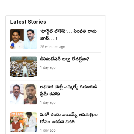
Latest Stories
`టార్గెట్ లోకేష్‌`… సింప‌తీ రాదు
జ‌గ‌న్‌… !
28 minutes ago
డీలిమిటేషన్ బిల్లు లేన‌ట్టేనా?
1 day ago
అధికార పార్టీ ఎమ్మెల్యే కుమారుడి
ప్రేమ్ కహాని
1 day ago
మరో రెండు ఎయిమ్స్ ఆసుపత్రుల
కోసం జనసేన వినతి
1 day ago