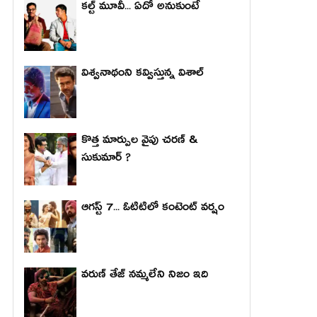
కల్ట్ మూవీ... ఏదో అనుకుంటే
విశ్వనాథంని కవ్విస్తున్న విశాల్
కొత్త మార్పుల వైపు చరణ్ &
సుకుమార్ ?
ఆగస్ట్ 7... ఓటిటిలో కంటెంట్ వర్షం
వరుణ్ తేజ్ నమ్మలేని నిజం ఇది