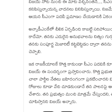
విజయ్ నోట నుంచి ఈ మాట వచ్చినంతనే… సీఎం ప
కనిపిస్తున్నాయన్న వాదనలు వినిపిస్తున్నాయి. నిజమే
ఆయన సీఎంగా పదవీ ప్రమాణం చేయడానికి ఏకంగ
అన్నాడీఎంకేలో చీలిక ఏర్పడింది కాబట్టి సరిపో
కాదేమో. తనకు ఎదురైన అనుభవాలను నిత్యం గుర్
తనకు సంపూర్ణ మెజారిటీ కట్టబెట్టడం ద్వారా తనను అ
చెప్పాలి.
ఇక రాజకీయాలకే కొత్త కాకుండా సీఎం పదవికి కూడా 
విజయ్ ఈ సందర్భంగా ప్రస్తావించారు. కొత్త ప్రభ
చాలా పార్టీల నేతలు బహిరంగంగా ప్రకటించారని 
రోజులు కూడా వేచి చూడకుండానే తన పాలనపై ఆయా 
చేశారు. తన ప్రభుత్వం మంచి మాత్రమే చేస్తుందన
చూపిస్తానని విజయ్ అన్నారు.