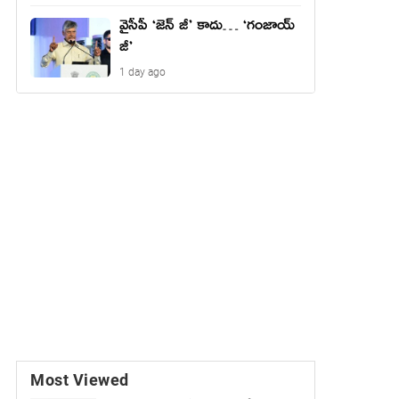
వైసీపీ ‘జెన్ జీ’ కాదు… ‘గంజాయ్
జీ’
1 day ago
Most Viewed