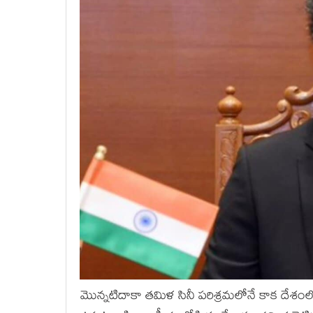
మొన్నటిదాకా తమిళ సినీ పరిశ్రమలోనే కాక దేశంల