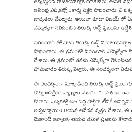
ఉన్నట్టుండి రాజకీయాల్లోకి దూకేశారు. తమిళ వెట్ర
అసెంబ్లీ ఎన్నికల్లో రికార్డు విక్టరీ సాదించార
బాధ్యతలు చేపట్టారు. అయినా కూడా విజయ్ లో ఏమా
ఎమ్మెల్యేగా గెలిపించిన తిరుచ్చి ఈష్ట్ ప్రజలను ఉద
పెరంబూర్ తో పాటు తిరుచ్చి ఈస్ట్ నియోజకవర్గ
సాధించారు. ఈ క్రమంలో పెరంబూర్ ఎమ్మెల్యేగా కొనస
చేశారు. ఈ క్రమంలో తనను ఎమ్మెల్యేగా గెలింపిచిన
సోమవారం తిరుచ్చి వెళ్లారు. ఈ సందర్భంగా తిరుచ్చ
ఈ సందర్భంగా మాట్లాడింది తిరుచ్చి ఈస్ట్ ప్రజల
కొన్ని ఆసక్తికర వ్యాఖ్యలు చేశారు. ఈ సారి అయ
కోరారు. ఎన్నికల్లో అతి పెద్ద పార్టీగా టీవీకే ఆవి
అడ్డుపడ్డాయని ఆయన ఆవేదన వ్యక్తం చేశారు. ఈ 
మెజారిటీ ఇవ్వాలని ఆయన తమిళ ప్రజలను కోరారు