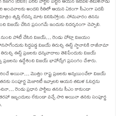
ిగ కజగం (టీవీకే) పేరిట పార్టీని పెట్టిన ఆయన ఇటీవలి తమిళనాడు
ు. ఏ ఒక్కరి అంచనాలకు అందని రీతిలో ఆయన ఏకంగా సీఎంగా పదవీ
త్రం తృప్తి లేదన్న మాట వినిపిస్తోంది. సోమవారం తనను
్దేశించి విజయ్ చేసిన ప్రసంగమే ఇందుకు నిదర్శనంగా చెప్పాలి.
ాల నుంచి పోటీ చేసిన విజయ్… రెండు చోట్లా విజయం
ాగేందుకు సిద్ధపడ్డ విజయ్ తిరుచ్చి ఈస్ట్ స్థానానికి రాజీనామా
 తిరుచ్చి ఈస్ట్ ప్రజలకు ధన్యవాదాలు తెలిపేందుకు విజయ్
ి ప్రజలను ఉద్దేశించి విజయ్ భావోద్వేగ ప్రసంగం చేశారు.
 గురించే అయినా… మొత్తం రాష్ట్ర ప్రజలకు అన్వయించేలా విజయ్
ినా తనకు సంపూర్ణ మెజారిటీ ఇవ్వాలని ఆయన తమిళ ఓటర్లను
ర్భవించినా… రెండు ప్రధాన పార్టీలు తనను సీఎం కాకుండా
తరహా ఇబ్బందులు లేకుండా వచ్చే సారి అయినా తనకు సంపూర్ణ
.