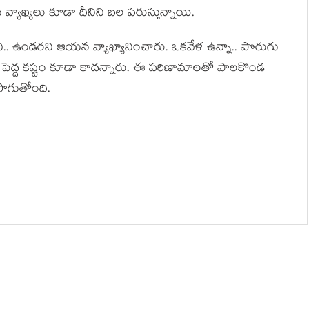
న వ్యాఖ్య‌లు కూడా దీనిని బ‌ల ప‌రుస్తున్నాయి.
ేర‌ని.. ఉండ‌ర‌ని ఆయ‌న వ్యాఖ్యానించారు. ఒక‌వేళ ఉన్నా.. పొరుగు
ం పెద్ద క‌ష్టం కూడా కాద‌న్నారు. ఈ ప‌రిణామాల‌తో పాల‌కొండ
సాగుతోంది.