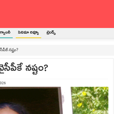
్యాలరీ
సినిమా రివ్యూ
ట్రెండ్స్
ీపీకే నష్టం?
ైసీపీకే నష్టం?
2026