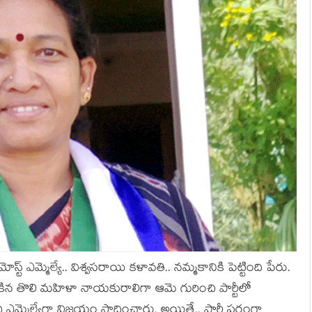
 ఎమ్మెల్యే.. విశ్వ‌స‌రాయి క‌ళావ‌తి.. న‌మ్మ‌కానికి పెట్టింది పేరు.
ప‌లికిన తొలి మ‌హిళా నాయ‌కురాలిగా ఆమె గురించి పార్టీలో
ి ఎమ్మెల్యేగా విజ‌యం సాధించారు. అయితే.. పార్టీ ప‌రంగా