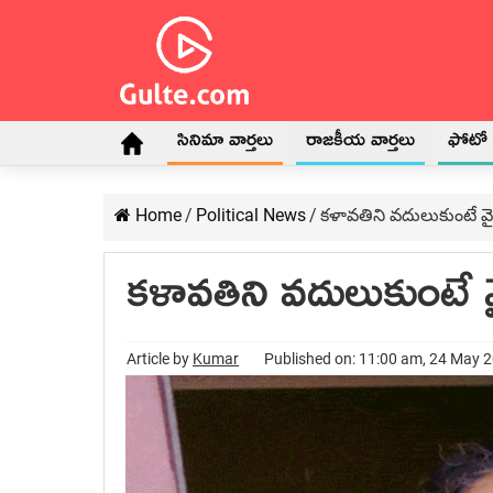
సినిమా వార్తలు
రాజకీయ వార్తలు
ఫోటో గ
Home
/
Political News
/
క‌ళావ‌తిని వదులుకుంటే వైస
క‌ళావ‌తిని వదులుకుంటే వ
Article by
Kumar
Published on: 11:00 am, 24 May 