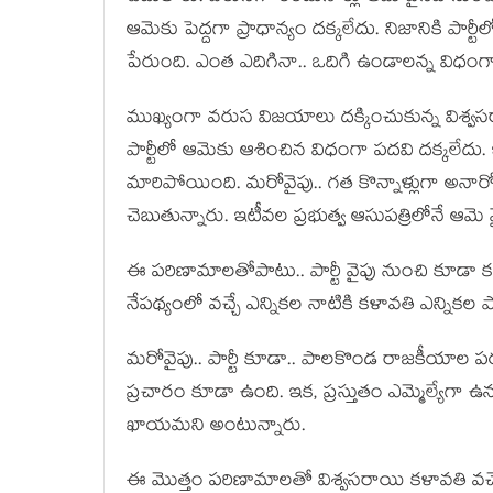
ఆమెకు పెద్ద‌గా ప్రాధాన్యం ద‌క్క‌లేదు. నిజానికి పా
పేరుంది. ఎంత ఎదిగినా.. ఒదిగి ఉండాల‌న్న విధంగా
ముఖ్యంగా వ‌రుస విజ‌యాలు ద‌క్కించుకున్న విశ్వ‌సర
పార్టీలో ఆమెకు ఆశించిన విధంగా ప‌ద‌వి ద‌క్క‌లేదు.
మారిపోయింది. మ‌రోవైపు.. గ‌త కొన్నాళ్లుగా అనారోగ
చెబుతున్నారు. ఇటీవల ప్ర‌భుత్వ ఆసుప‌త్రిలోనే ఆమె వ
ఈ ప‌రిణామాల‌తోపాటు.. పార్టీ వైపు నుంచి కూడా క‌ళా
నేప‌థ్యంలో వ‌చ్చే ఎన్నిక‌ల నాటికి క‌ళావ‌తి ఎన్నిక‌
మ‌రోవైపు.. పార్టీ కూడా.. పాల‌కొండ రాజ‌కీయాల ప‌ర్య‌
ప్ర‌చారం కూడా ఉంది. ఇక‌, ప్ర‌స్తుతం ఎమ్మెల్యేగా 
ఖాయ‌మ‌ని అంటున్నారు.
ఈ మొత్తం ప‌రిణామాల‌తో విశ్వ‌స‌రాయి క‌ళావతి వ‌చ్చే 