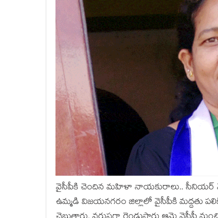
వైసీపీకి చెందిన మ‌హిళా నాయ‌కురాలు.. సీనియ‌ర్ మోస్ట్
ఉమ్మ‌డి విజ‌య‌న‌గ‌రం జిల్లాలో వైసీపీకి మ‌ద్ద‌తు 
చెబుతారు. వ‌రుస‌గా రెండుసార్లు ఆమె వైసీపీ నుంచ