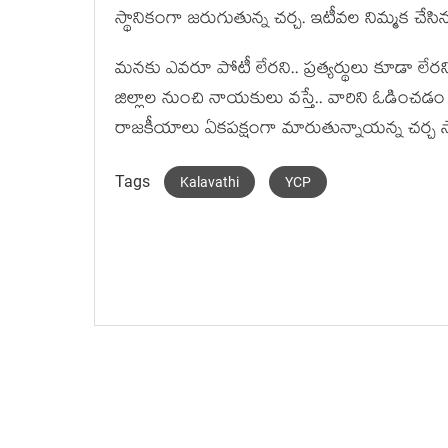
స్థానికంగా జ‌రుగుతున్న చ‌ర్చ‌. ఇటీవ‌ల నిమ్మ‌క చేసి
మ‌న‌కు ఎవ‌రూ పోటీ లేర‌ని.. ప్ర‌త్య‌ర్థులు కూడా ల
జిల్లాల నుంచి నాయ‌కులు వ‌స్తే.. వారిని ఓడించ‌డ
రాజ‌కీయాలు ఏక‌ప‌క్షంగా మారుతున్నాయ‌న్న చ‌ర్చ 
Tags
Kalavathi
YCP