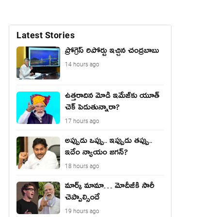
Latest Stories
ప్రోగ్రెస్ రిపోర్టు ఇచ్చిన చంద్ర‌బాబు
14 hours ago
ఉత్త‌రాదిన మోడీ ఇమేజ్‌కు యూత్
చెక్ పెడుతున్నారా?
17 hours ago
అప్పుడు ఒప్పు.. ఇప్పుడు తప్పు..
ఇదేం న్యాయం జగన్?
18 hours ago
మార్క్ మామా… మోదీజీకి సారీ
చెప్పాల్సిందే
19 hours ago