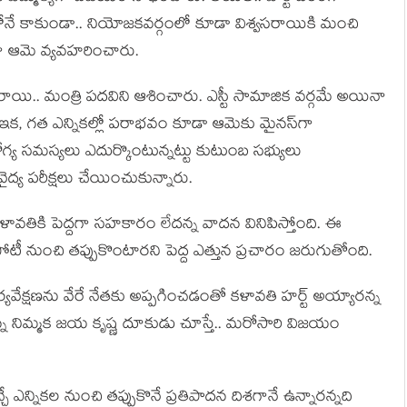
ర్టీలోనే కాకుండా.. నియోజ‌క‌వ‌ర్గంలో కూడా విశ్వ‌స‌రాయికి మంచి
 ఆమె వ్య‌వ‌హ‌రించారు.
ాయి.. మంత్రి ప‌ద‌విని ఆశించారు. ఎస్టీ సామాజిక వ‌ర్గ‌మే అయినా
 ఇక‌, గ‌త ఎన్నిక‌ల్లో ప‌రాభ‌వం కూడా ఆమెకు మైన‌స్‌గా
్య స‌మ‌స్య‌లు ఎదుర్కొంటున్న‌ట్టు కుటుంబ స‌భ్యులు
ైద్య ప‌రీక్ష‌లు చేయించుకున్నారు.
వ‌తికి పెద్ద‌గా స‌హ‌కారం లేద‌న్న వాద‌న వినిపిస్తోంది. ఈ
ల పోటీ నుంచి త‌ప్పుకొంటార‌ని పెద్ద ఎత్తున ప్ర‌చారం జ‌రుగుతోంది.
వేక్ష‌ణ‌ను వేరే నేత‌కు అప్ప‌గించ‌డంతో క‌ళావ‌తి హ‌ర్ట్ అయ్యార‌న్న
ఉన్న నిమ్మ‌క జ‌య కృష్ణ దూకుడు చూస్తే.. మ‌రోసారి విజ‌యం
ఎన్నిక‌ల నుంచి త‌ప్పుకొనే ప్ర‌తిపాద‌న దిశ‌గానే ఉన్నార‌న్నది