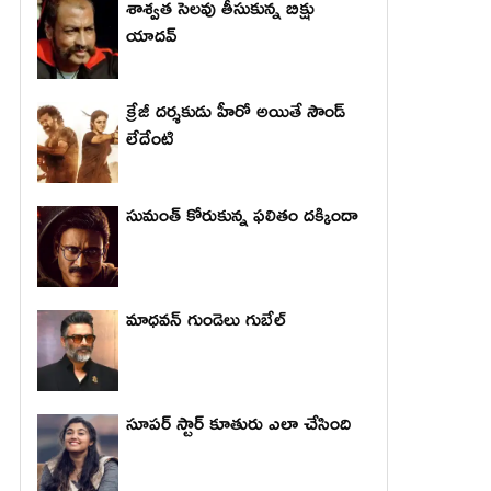
శాశ్వత సెలవు తీసుకున్న బిక్షు
యాదవ్
క్రేజీ దర్శకుడు హీరో అయితే సౌండ్
లేదేంటి
సుమంత్ కోరుకున్న ఫలితం దక్కిందా
మాధ‌వ‌న్ గుండెలు గుబేల్‌
సూపర్ స్టార్ కూతురు ఎలా చేసింది